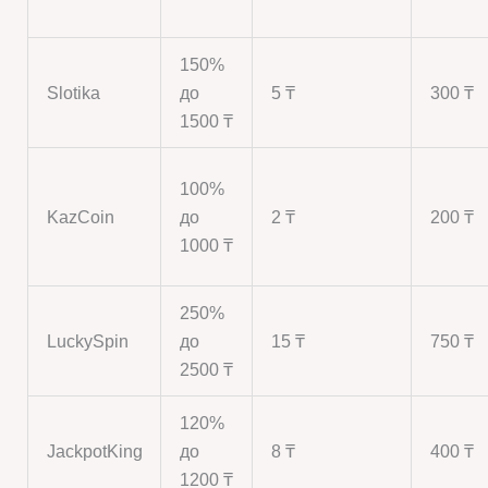
150%
Slotika
до
5 ₸
300 ₸
1500 ₸
100%
KazCoin
до
2 ₸
200 ₸
1000 ₸
250%
LuckySpin
до
15 ₸
750 ₸
2500 ₸
120%
JackpotKing
до
8 ₸
400 ₸
1200 ₸