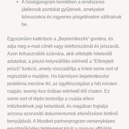
A hűségprogram keretében a rendszeres
játékosok pontokat gyűjtenek, amelyeket
bónuszokra és ingyenes pörgetésekre válthatnak
be.
Egyszerűen kattintson a „Bejelentkezés“ gombra, és
adja meg e-mail-címét vagy telefonszámát és jelszavát.
Azon felhasználók számára, akik elfelejtik hitelesítő
adataikat, a jelszó-helyreállítás elérhető a “Elfelejtett
jelszó” funkció, amely visszaállítja a linket some sort of
regisztrált e-mailjére. Ha bármilyen bejelentkezési
probléma merülne fel, az ügyfélszolgálat a hét minden
napján, twenty-four órában elérhető élő chaten. Ez
some sort of lépés biztosítja a csalás elleni
intézkedések jogi betartását, és magában foglalja
arizona azonosító dokumentumok ellenőrzésre történő
benyújtását. A Mostbet partnerprogram versenyképes
együttműködési feltételeket kínál a magyar affiliáták