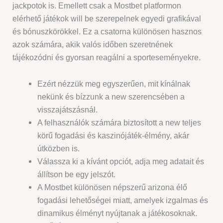
jackpotok is. Emellett csak a Mostbet platformon
elérhető játékok will be szerepelnek egyedi grafikával
és bónuszkörökkel. Ez a csatorna különösen hasznos
azok számára, akik valós időben szeretnének
tájékozódni és gyorsan reagálni a sporteseményekre.
Ezért nézzük meg egyszerűen, mit kínálnak
nekünk és bízzunk a new szerencsében a
visszajátszásnál.
A felhasználók számára biztosított a new teljes
körű fogadási és kaszinójáték-élmény, akár
útközben is.
Válassza ki a kívánt opciót, adja meg adatait és
állítson be egy jelszót.
A Mostbet különösen népszerű arizona élő
fogadási lehetőségei miatt, amelyek izgalmas és
dinamikus élményt nyújtanak a játékosoknak.