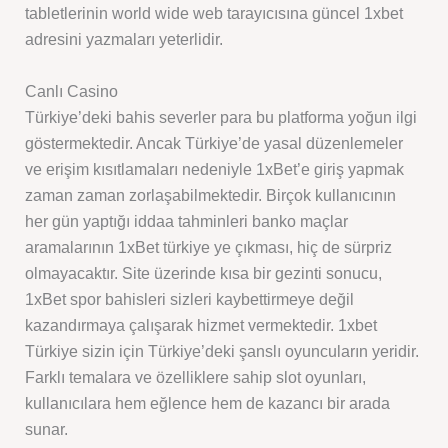
tabletlerinin world wide web tarayıcısına güncel 1xbet
adresini yazmaları yeterlidir.
Canlı Casino
Türkiye’deki bahis severler para bu platforma yoğun ilgi
göstermektedir. Ancak Türkiye’de yasal düzenlemeler
ve erişim kısıtlamaları nedeniyle 1xBet’e giriş yapmak
zaman zaman zorlaşabilmektedir. Birçok kullanıcının
her gün yaptığı iddaa tahminleri banko maçlar
aramalarının 1xBet türkiye ye çıkması, hiç de sürpriz
olmayacaktır. Site üzerinde kısa bir gezinti sonucu,
1xBet spor bahisleri sizleri kaybettirmeye değil
kazandırmaya çalışarak hizmet vermektedir. 1xbet
Türkiye sizin için Türkiye’deki şanslı oyuncuların yeridir.
Farklı temalara ve özelliklere sahip slot oyunları,
kullanıcılara hem eğlence hem de kazancı bir arada
sunar.