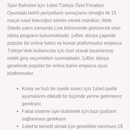
Spor Bahisleri Için 1xbet Türkiye Özel Fırsatları
Oyundaki belirli periyotların sonuçlarını örneğin ilk 15
maçın nasıl biteceğini tahmin etmek mümkün. Web
Sitede yakın zamanda Live bölümünde görünecek olan
iddaa programı bulunmaktadır. 1xBet, dünya çapında
popüler bir online bahis ve kumar platformudur empieza
Türkiye’deki kullanıcılar için özel olarak tasarlanmış
mobil giriş seçenekleri sunmaktadır. 1xBet, dünya
genelinde popüler bir online bahis empieza oyun
platformudur.
Kolay ve hızlı bir üyelik süreci için 1xbet üyelik
aşamalarını dikkatli bir biçimde yerine getirmeniz
gerekiyor.
Fakat sisteme üye olabilmek için bazı şartların
sağlanması gerekiyor.
1xbet’te benefit almak için genellikle minimum 1$