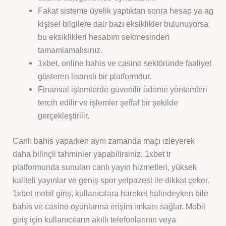
Fakat sisteme üyelik yaptıktan sonra hesap ya ag
kişisel bilgilere dair bazı eksiklikler bulunuyorsa
bu eksiklikleri hesabım sekmesinden
tamamlamalısınız.
1xbet, online bahis ve casino sektöründe faaliyet
gösteren lisanslı bir platformdur.
Finansal işlemlerde güvenilir ödeme yöntemleri
tercih edilir ve işlemler şeffaf bir şekilde
gerçekleştirilir.
Canlı bahis yaparken aynı zamanda maçı izleyerek
daha bilinçli tahminler yapabilirsiniz. 1xbet tr
platformunda sunulan canlı yayın hizmetleri, yüksek
kaliteli yayınlar ve geniş spor yelpazesi ile dikkat çeker.
1xbet mobil giriş, kullanıcılara hareket halindeyken bile
bahis ve casino oyunlarına erişim imkanı sağlar. Mobil
giriş için kullanıcıların akıllı telefonlarının veya