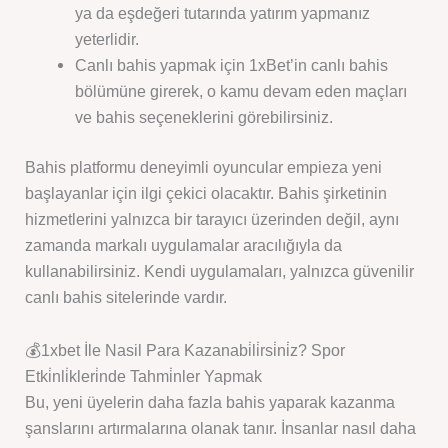
ya da eşdeğeri tutarında yatırım yapmanız
yeterlidir.
Canlı bahis yapmak için 1xBet’in canlı bahis
bölümüne girerek, o kamu devam eden maçları
ve bahis seçeneklerini görebilirsiniz.
Bahis platformu deneyimli oyuncular empieza yeni
başlayanlar için ilgi çekici olacaktır. Bahis şirketinin
hizmetlerini yalnızca bir tarayıcı üzerinden değil, aynı
zamanda markalı uygulamalar aracılığıyla da
kullanabilirsiniz. Kendi uygulamaları, yalnızca güvenilir
canlı bahis sitelerinde vardır.
💰1xbet İle Nasil Para Kazanabi̇li̇rsi̇ni̇z? Spor
Etki̇nli̇kleri̇nde Tahmi̇nler Yapmak
Bu, yeni üyelerin daha fazla bahis yaparak kazanma
şanslarını artırmalarına olanak tanır. İnsanlar nasıl daha