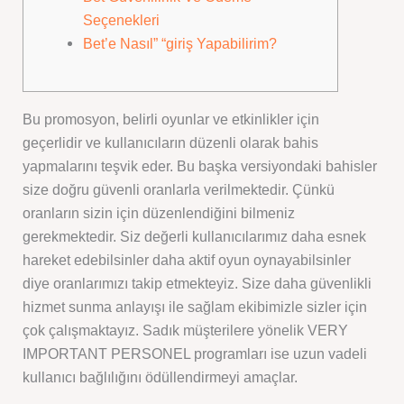
Seçenekleri
Bet’e Nasıl” “giriş Yapabilirim?
Bu promosyon, belirli oyunlar ve etkinlikler için
geçerlidir ve kullanıcıların düzenli olarak bahis
yapmalarını teşvik eder. Bu başka versiyondaki bahisler
size doğru güvenli oranlarla verilmektedir. Çünkü
oranların sizin için düzenlendiğini bilmeniz
gerekmektedir. Siz değerli kullanıcılarımız daha esnek
hareket edebilsinler daha aktif oyun oynayabilsinler
diye oranlarımızı takip etmekteyiz. Size daha güvenlikli
hizmet sunma anlayışı ile sağlam ekibimizle sizler için
çok çalışmaktayız. Sadık müşterilere yönelik VERY
IMPORTANT PERSONEL programları ise uzun vadeli
kullanıcı bağlılığını ödüllendirmeyi amaçlar.