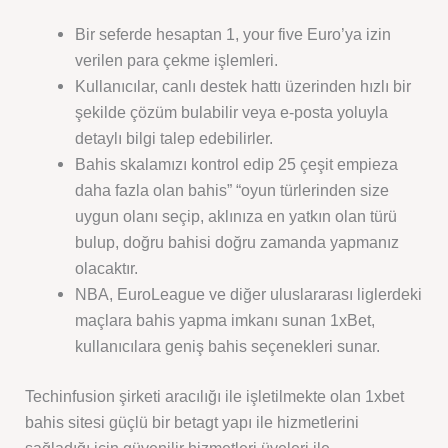
Bir seferde hesaptan 1, your five Euro’ya izin
verilen para çekme işlemleri.
Kullanıcılar, canlı destek hattı üzerinden hızlı bir
şekilde çözüm bulabilir veya e-posta yoluyla
detaylı bilgi talep edebilirler.
Bahis skalamızı kontrol edip 25 çeşit empieza
daha fazla olan bahis” “oyun türlerinden size
uygun olanı seçip, aklınıza en yatkın olan türü
bulup, doğru bahisi doğru zamanda yapmanız
olacaktır.
NBA, EuroLeague ve diğer uluslararası liglerdeki
maçlara bahis yapma imkanı sunan 1xBet,
kullanıcılara geniş bahis seçenekleri sunar.
Techinfusion şirketi aracılığı ile işletilmekte olan 1xbet
bahis sitesi güçlü bir betagt yapı ile hizmetlerini