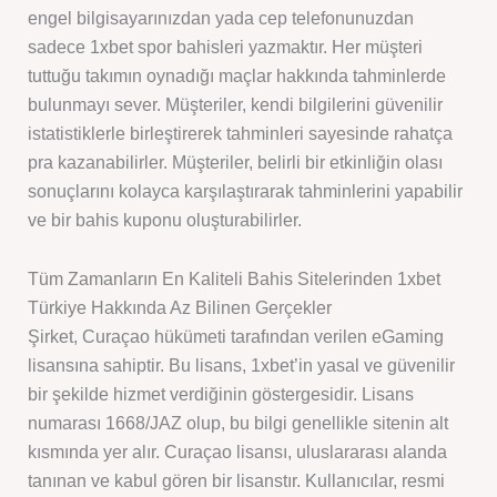
engel bilgisayarınızdan yada cep telefonunuzdan
sadece 1xbet spor bahisleri yazmaktır. Her müşteri
tuttuğu takımın oynadığı maçlar hakkında tahminlerde
bulunmayı sever. Müşteriler, kendi bilgilerini güvenilir
istatistiklerle birleştirerek tahminleri sayesinde rahatça
pra kazanabilirler. Müşteriler, belirli bir etkinliğin olası
sonuçlarını kolayca karşılaştırarak tahminlerini yapabilir
ve bir bahis kuponu oluşturabilirler.
Tüm Zamanların En Kaliteli Bahis Sitelerinden 1xbet
Türkiye Hakkında Az Bilinen Gerçekler
Şirket, Curaçao hükümeti tarafından verilen eGaming
lisansına sahiptir. Bu lisans, 1xbet’in yasal ve güvenilir
bir şekilde hizmet verdiğinin göstergesidir. Lisans
numarası 1668/JAZ olup, bu bilgi genellikle sitenin alt
kısmında yer alır. Curaçao lisansı, uluslararası alanda
tanınan ve kabul gören bir lisanstır. Kullanıcılar, resmi