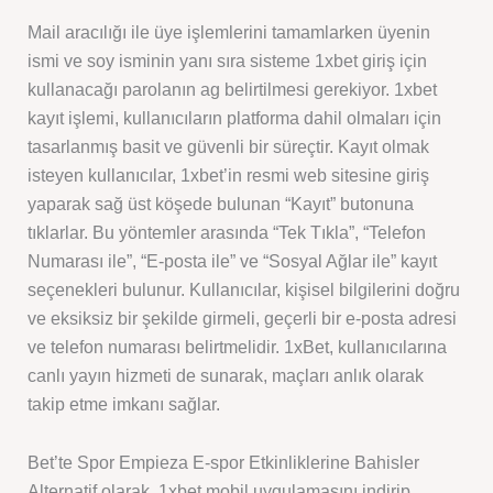
Mail aracılığı ile üye işlemlerini tamamlarken üyenin
ismi ve soy isminin yanı sıra sisteme 1xbet giriş için
kullanacağı parolanın ag belirtilmesi gerekiyor. 1xbet
kayıt işlemi, kullanıcıların platforma dahil olmaları için
tasarlanmış basit ve güvenli bir süreçtir. Kayıt olmak
isteyen kullanıcılar, 1xbet’in resmi web sitesine giriş
yaparak sağ üst köşede bulunan “Kayıt” butonuna
tıklarlar. Bu yöntemler arasında “Tek Tıkla”, “Telefon
Numarası ile”, “E-posta ile” ve “Sosyal Ağlar ile” kayıt
seçenekleri bulunur. Kullanıcılar, kişisel bilgilerini doğru
ve eksiksiz bir şekilde girmeli, geçerli bir e-posta adresi
ve telefon numarası belirtmelidir. 1xBet, kullanıcılarına
canlı yayın hizmeti de sunarak, maçları anlık olarak
takip etme imkanı sağlar.
Bet’te Spor Empieza E-spor Etkinliklerine Bahisler
Alternatif olarak, 1xbet mobil uygulamasını indirip