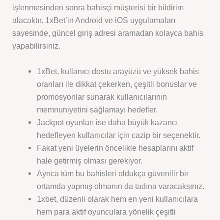
işlenmesinden sonra bahisçi müşterisi bir bildirim
alacaktır. 1xBet’in Android ve iOS uygulamaları
sayesinde, güncel giriş adresi aramadan kolayca bahis
yapabilirsiniz.
1xBet, kullanıcı dostu arayüzü ve yüksek bahis
oranları ile dikkat çekerken, çeşitli bonuslar ve
promosyonlar sunarak kullanıcılarının
memnuniyetini sağlamayı hedefler.
Jackpot oyunları ise daha büyük kazancı
hedefleyen kullanıcılar için cazip bir seçenektir.
Fakat yeni üyelerin öncelikle hesaplarını aktif
hale getirmiş olması gerekiyor.
Ayrıca tüm bu bahisleri oldukça güvenilir bir
ortamda yapmış olmanın da tadına varacaksınız.
1xbet, düzenli olarak hem en yeni kullanıcılara
hem para aktif oyunculara yönelik çeşitli