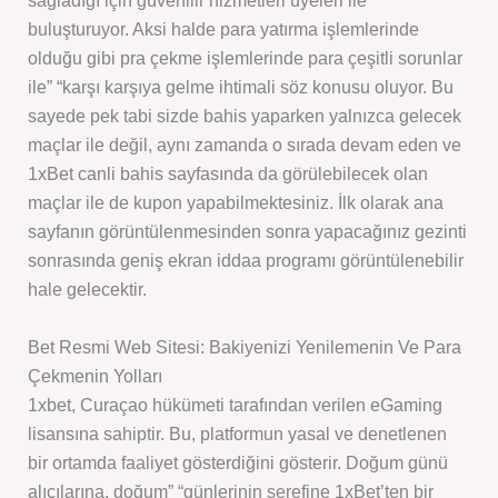
sağladığı için güvenilir hizmetleri üyeleri ile
buluşturuyor. Aksi halde para yatırma işlemlerinde
olduğu gibi pra çekme işlemlerinde para çeşitli sorunlar
ile” “karşı karşıya gelme ihtimali söz konusu oluyor. Bu
sayede pek tabi sizde bahis yaparken yalnızca gelecek
maçlar ile değil, aynı zamanda o sırada devam eden ve
1xBet canli bahis sayfasında da görülebilecek olan
maçlar ile de kupon yapabilmektesiniz. İlk olarak ana
sayfanın görüntülenmesinden sonra yapacağınız gezinti
sonrasında geniş ekran iddaa programı görüntülenebilir
hale gelecektir.
Bet Resmi Web Sitesi: Bakiyenizi Yenilemenin Ve Para
Çekmenin Yolları
1xbet, Curaçao hükümeti tarafından verilen eGaming
lisansına sahiptir. Bu, platformun yasal ve denetlenen
bir ortamda faaliyet gösterdiğini gösterir. Doğum günü
alıcılarına, doğum” “günlerinin şerefine 1xBet’ten bir