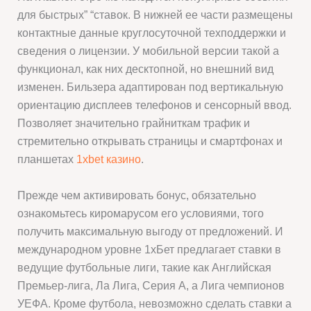
для быстрых” “ставок. В нижней ее части размещены
контактные данные круглосуточной техподдержки и
сведения о лицензии. У мобильной версии такой а
функционал, как них десктопной, но внешний вид
изменен. Бильзера адаптирован под вертикальную
ориентацию дисплеев телефонов и сенсорный ввод.
Позволяет значительно грайниткам трафик и
стремительно открывать страницы и смартфонах и
планшетах
1xbet казино
.
Прежде чем активировать бонус, обязательно
ознакомьтесь киромарусом его условиями, того
получить максимальную выгоду от предложений. И
международном уровне 1хБет предлагает ставки в
ведущие футбольные лиги, такие как Английская
Премьер-лига, Ла Лига, Серия А, а Лига чемпионов
УЕФА. Кроме футбола, невозможно сделать ставки а