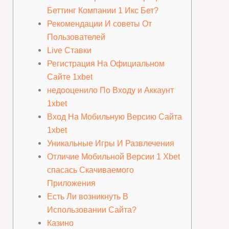
Беттинг Компании 1 Икс Бет?
Рекомендации И советы От
Пользователей
Live Ставки
Регистрация На Официальном
Сайте 1xbet
недооценило По Входу и Аккаунт
1xbet
Вход На Мобильную Версию Сайта
1xbet
Уникальные Игры И Развлечения
Отличие Мобильной Версии 1 Xbet
спасась Скачиваемого
Приложения
Есть Ли возникнуть В
Использовании Сайта?
Казино