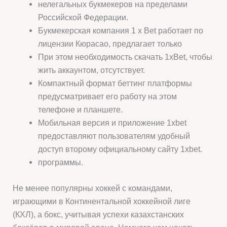
нелегальных букмекеров на пределами
Российской Федерации.
Букмекерская компания 1 x Bet работает по
лицензии Кюрасао, предлагает только
При этом необходимость скачать 1xBet, чтобы
жить аккаунтом, отсутствует.
Компактный формат беттинг платформы
предусматривает его работу на этом
телефоне и планшете.
Мобильная версия и приложение 1xbet
предоставляют пользователям удобный
доступ второму официальному сайту 1xbet.
программы.
Не менее популярны хоккей с командами,
играющими в Континентальной хоккейной лиге
(КХЛ), а бокс, учитывая успехи казахстанских