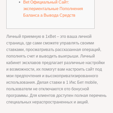
Bet Официальный Сайт:
экспериентальные Пополнения
Баланса а Вывода Средств
Личный приемную в 1xBet – это ваша личной
страница, где сами сможете управлять своими
ставками, просматривать рассказанная операций,
пополнять счет и выводить выигрыши. Личный
кабинет эксклавов предлагает различные настройки
и возможности, их помогут вам настроить сайт под
мои предпочтения и высокоприватизированного
использования. Делая ставки в 1 Икс Бет mobile,
пользователи не отключаются ото бонусной
программы. Для клиентов доступен полная перечень
специальных нераспространенных и акций.