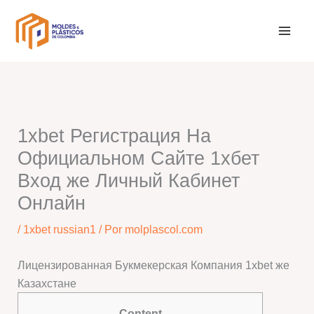
Ir
al
contenido
1xbet Регистрация На
Официальном Сайте 1хбет
Вход же Личный Кабинет
Онлайн
/
1xbet russian1
/ Por
molplascol.com
Лицензированная Букмекерская Компания 1xbet же
Казахстане
Content