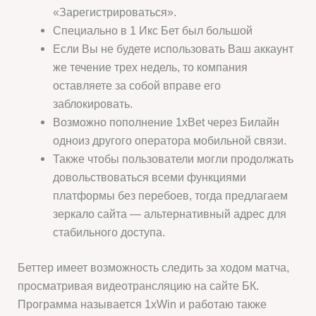
«Зарегистрироваться».
Специально в 1 Икс Бет был большой
Если Вы не будете использовать Ваш аккаунт
же течение трех недель, то компания
оставляете за собой вправе его
заблокировать.
Возможно пополнение 1xBet через Билайн
одноиз другого оператора мобильной связи.
Также чтобы пользователи могли продолжать
довольствоваться всеми функциями
платформы без перебоев, тогда предлагаем
зеркало сайта — альтернативный адрес для
стабильного доступа.
Беттер имеет возможность следить за ходом матча,
просматривая видеотрансляцию на сайте БК.
Программа называется 1xWin и работаю также