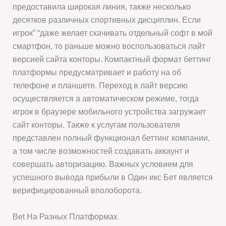
предоставила широкая линия, также несколько
десятков различных спортивных дисциплин. Если
игрок” “даже желает скачивать отдельный софт в мой
смартфон, то раньше можно воспользоваться лайт
версией сайта конторы. Компактный формат беттинг
платформы предусматривает и работу на об
телефоне и планшете. Переход в лайт версию
осуществляется а автоматическом режиме, тогда
игрок в браузере мобильного устройства загружает
сайт конторы. Также к услугам пользователя
представлен полный функционал беттинг компании,
а том числе возможностей создавать аккаунт и
совершать авторизацию. Важных условием для
успешного вывода прибыли в Один икс Бет является
верифицированный вполоборота.
Bet На Разных Платформах