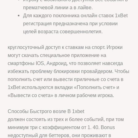
прематчевой линии а в лайве.
Для каждого поклонника онлайн ставок 1xBet
регистрация предназначена при условии
целей возраста совершеннолетия.
круглосуточный доступ к ставкам на спорт. Игроки
могут скачать специальное приложение на
смартфоны IOS, Андроид, что позволяет навсегда
избежать проблему блокировки провайдером. Чтобы
пополнить счет или вывести приличные со счета в
1xBet используются вкладки «Пополнить счет» и
«Вывести со счета» в личном рабочем игрока.
Способы Быстрого возле В 1xbet
должен состоять из трех и более событий, при том
минимум три с коэффициентом от 1. 40. Bonus
недоступный для беттеров, они проживают в