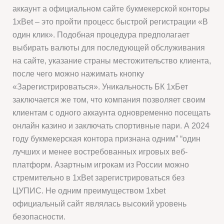
аккаунт а официальном сайте букмекерской конторы
1xBet – это пройти процесс быстрой регистрации «В
один клик». Подобная процедура предполагает
выбирать валюты для последующей обслуживания
на сайте, указание страны местожительство клиента,
после чего можно нажимать кнопку
«Зарегистрироваться». Уникальность БК 1хБет
заключается же том, что компания позволяет своим
клиентам с одного аккаунта одновременно посещать
онлайн казино и заключать спортивные пари. А 2024
году букмекерская контора признана одним” “один
лучших и менее востребованных игровых веб-
платформ. Азартным игрокам из России можно
стремительно в 1xBet зарегистрироваться без
ЦУПИС. Не одним преимуществом 1xbet
официальный сайт являлась высокий уровень
безопасности.