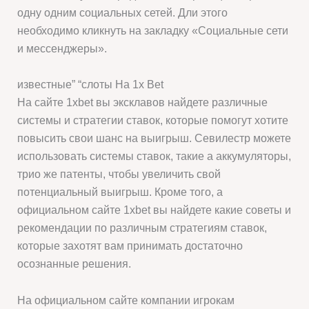
одну одним социальных сетей. Дли этого
необходимо кликнуть на закладку «Социальные сети
и мессенджеры».
известные” “слоты На 1x Bet
На сайте 1xbet вы эксклавов найдете различные
системы и стратегии ставок, которые помогут хотите
повысить свои шанс на выигрыш. Севилестр можете
использовать системы ставок, такие а аккумуляторы,
трио же патенты, чтобы увеличить свой
потенциальный выигрыш. Кроме того, а
официальном сайте 1xbet вы найдете какие советы и
рекомендации по различным стратегиям ставок,
которые захотят вам принимать достаточно
осознанные решения.
На официальном сайте компании игрокам