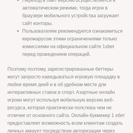
автоматическом режиме, тогда игрок в
браузере мобильного устройства загружает
сайт конторы.
Пользователям рекомендуется ознакомиться
киромарусом этими ограничениями только
комиссиями на официальном сайте 1xbet
перед проведением операций.
Поэтому поэтому, зарегистрированные беттеры
могут запросто наведываться игровую площадку в
любое время дней и в об удобном месте дли
интерактивных ставок в спорт. Азартные онлайн
игроки могут используя мобильную версию веб-
ресурса, которая практически полслова чем не
отличие от основного сайта. Онлайн-букмекер 1 хбет
предоставляет возможность всем клиентам создать
личных аккаунт посредством авторизации через