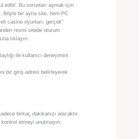
l edilir. Bu sorunları aşmak için
or. Böyle bir ayna site, hem PC
yeli casino oyunları, gerçek”
ünden resmi sitede oturum
ına tıklayın.
ylığı ile kullanıcı deneyimini
 bir giriş adresi belirleyerek
adece birkaç dakikanızı alacaktır.
n kontrol etmeyi unutmayın.