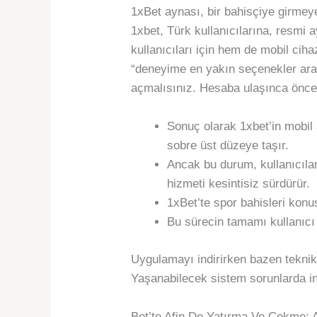
1xBet aynası, bir bahisçiye girmeye 
1xbet, Türk kullanıcılarına, resmi 
kullanıcıları için hem de mobil ciha
“deneyime en yakın seçenekler ara
açmalısınız. Hesaba ulaşınca önce
Sonuç olarak 1xbet’in mobil 
sobre üst düzeye taşır.
Ancak bu durum, kullanıcılar
hizmeti kesintisiz sürdürür.
1xBet’te spor bahisleri konus
Bu sürecin tamamı kullanıcı 
Uygulamayı indirirken bazen teknik
Yaşanabilecek sistem sorunlarda in
Bet’te Afin De Yatırma Ve Çekme: 