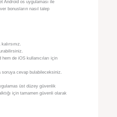
Bet Android os uygulaması ile
ver bonusların nasıl talep
kalırsınız.
rabilirsiniz.
d hem de iOS kullanıcıları için
a soruya cevap bulabileceksiniz.
 uygulamas üst düzey güvenlik
kalktığı için tamamen güvenli olarak