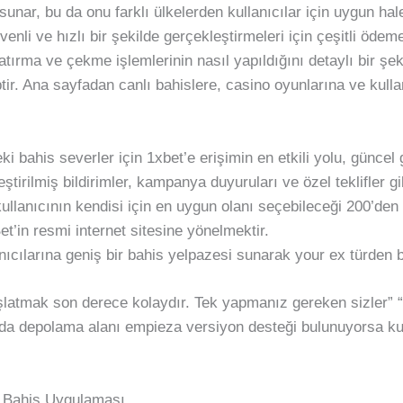
sunar, bu da onu farklı ülkelerden kullanıcılar için uygun hal
güvenli ve hızlı bir şekilde gerçekleştirmeleri için çeşitli öd
ırma ve çekme işlemlerinin nasıl yapıldığını detaylı bir şe
iptir. Ana sayfadan canlı bahislere, casino oyunlarına ve kull
ki bahis severler için 1xbet’e erişimin en etkili yolu, güncel g
ştirilmiş bildirimler, kampanya duyuruları ve özel teklifler gi
llanıcının kendisi için en uygun olanı seçebileceği 200’den
t’in resmi internet sitesine yönelmektir.
ıcılarına geniş bir bahis yelpazesi sunarak your ex türden bah
şlatmak son derece kolaydır. Tek yapmanız gereken sizler” “i
larda depolama alanı empieza versiyon desteği bulunuyorsa 
Ve Bahis Uygulaması