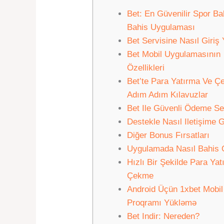
Bet: En Güvenilir Spor Ba
Bahis Uygulaması
Bet Servisine Nasıl Giriş 
Bet Mobil Uygulamasının
Özellikleri
Bet’te Para Yatırma Ve Ç
Adım Adım Kılavuzlar
Bet Ile Güvenli Ödeme Se
Destekle Nasıl Iletişime G
Diğer Bonus Fırsatları
Uygulamada Nasıl Bahis 
Hızlı Bir Şekilde Para Ya
Çekme
Android Üçün 1xbet Mobil
Proqramı Yükləmə
Bet Indir: Nereden?