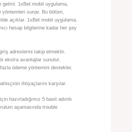
e getirir. 1xBet mobil uygulama,
eme yöntemleri sunar. Bu bölüm,
kilde açıklar. 1xBet mobil uygulama,
anıcı hesap bilgilerine kadar her şey
iriş adreslerini takip etmektir.
bi ekstra avantajlar sunulur.
 fazla ödeme yöntemini destekler.
isçinin ihtiyaçlarını karşılar.
çin hazırladığımız 5 basit adımlı
kurulum aşamasında trouble