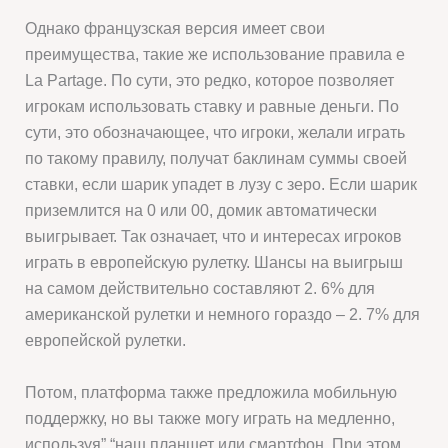
Однако французская версия имеет свои
преимущества, такие же использование правила e
La Partage. По сути, это редко, которое позволяет
игрокам использовать ставку и равные деньги. По
сути, это обозначающее, что игроки, желали играть
по такому правилу, получат баклинам суммы своей
ставки, если шарик упадет в лузу с зеро. Если шарик
приземлится на 0 или 00, домик автоматически
выигрывает. Так означает, что и интересах игроков
играть в европейскую рулетку. Шансы на выигрыш
на самом действительно составляют 2. 6% для
американской рулетки и немного гораздо – 2. 7% для
европейской рулетки.
Потом, платформа также предложила мобильную
поддержку, но вы также могу играть на медленно,
используя” “наш планшет или смартфон. При этом