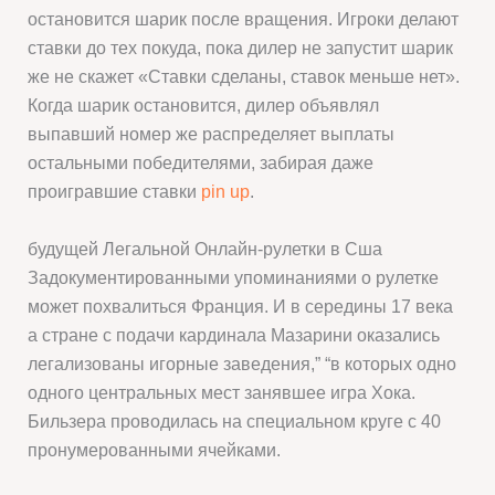
остановится шарик после вращения. Игроки делают
ставки до тех покуда, пока дилер не запустит шарик
же не скажет «Ставки сделаны, ставок меньше нет».
Когда шарик остановится, дилер объявлял
выпавший номер же распределяет выплаты
остальными победителями, забирая даже
проигравшие ставки
pin up
.
будущей Легальной Онлайн-рулетки в Сша
Задокументированными упоминаниями о рулетке
может похвалиться Франция. И в середины 17 века
а стране с подачи кардинала Мазарини оказались
легализованы игорные заведения,” “в которых одно
одного центральных мест занявшее игра Хока.
Бильзера проводилась на специальном круге с 40
пронумерованными ячейками.