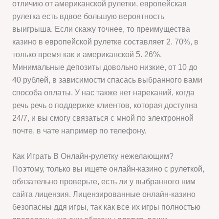
отличию от американской рулетки, европейская
рулетка есть вдвое большую вероятность
выигрыша. Если скажу точнее, то преимущества
казино в европейской рулетке составляет 2. 70%, в
только время как и американской 5. 26%.
Минимальные депозиты довольно низкие, от 10 до
40 рублей, в зависимости спасась выбранного вами
способа оплаты. У нас также нет нареканий, когда
речь речь о поддержке клиентов, которая доступна
24/7, и вы смогу связаться с мной по электронной
почте, в чате например по телефону.
Как Играть В Онлайн-рулетку нежелающим?
Поэтому, только вы ищете онлайн-казино с рулеткой,
обязательно проверьте, есть ли у выбранного ним
сайта лицензия. Лицензированные онлайн-казино
безопасны ддя игры, так как все их игры полностью