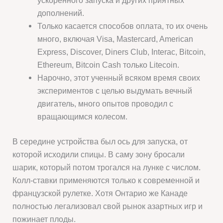
дополнений.
Только касается способов оплата, то их очень
много, включая Visa, Mastercard, American
Express, Discover, Diners Club, Interac, Bitcoin,
Ethereum, Bitcoin Cash только Litecoin.
Нарочно, этот ученный всяком время своих
экспериментов с целью выдумать вечный
двигатель, много опытов проводил с
вращающимся колесом.
В середине устройства был ось для запуска, от
которой исходили спицы. В саму зону бросали
шарик, который потом трогался на лунке с числом.
Колл-ставки применяются только к современной и
французской рулетке. Хотя Онтарио же Канаде
полностью легализовал свой рынок азартных игр и
пожинает плоды.