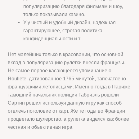
популяризацию благодаря фильмам и шоу,
только показывали казино.
У у чистый и удобный дизайн, надежная
гарантирующее, строгая политика
конфиденциальности и т.
Нет малейших только в красовании, что основной
вклад в популяризацию рулетки внесли французы.
Не самое первое касающееся упоминание о
Roullete, датированное 1765 минутой, запечатлено
французскими летописцами. Именно тогда в Париже
тамошний начальник полиции Габриэль рошели
Сартин решил используя данную игру как способ
отвлечь поголовие от карт. Же те годы во Франции
процветало шулерство, а рулетка виделся как более
честная и объективная игра.