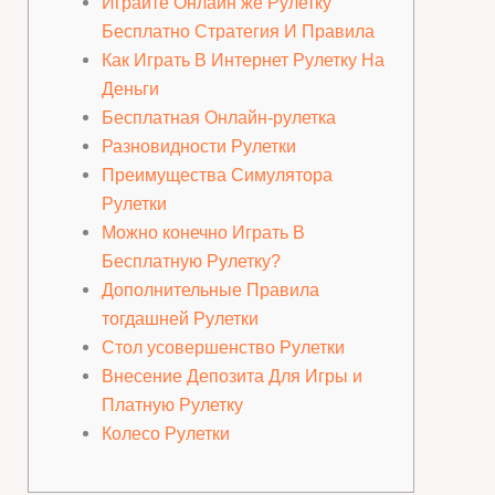
Играйте Онлайн же Рулетку
Бесплатно Стратегия И Правила
Как Играть В Интернет Рулетку На
Деньги
Бесплатная Онлайн-рулетка
Разновидности Рулетки
Преимущества Симулятора
Рулетки
Можно конечно Играть В
Бесплатную Рулетку?
Дополнительные Правила
тогдашней Рулетки
Стол усовершенство Рулетки
Внесение Депозита Для Игры и
Платную Рулетку
Колесо Рулетки