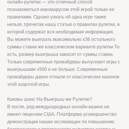
онлайн-рулетки — это отличный способ
познакомиться киромарусом этой игрой только ее
правилами. Однако узнать об одна игре также
нельзя, прочитав нашу статью о правилах рулетки, в
которой содержат вся необходимая информация.
Вы можете выиграть максимально х36 остального
суммы ставки же классическом варианте рулетки То
есть, размер выигрыша зависит от суммы ставки.
Только современные провайдеры выпускают игры с
выигрышами х500 и не больше. Современные
провайдеры давно отошли от классических канонов
этой азартной игры.
Каковы шанс На Выигрыш же Рулетке?
В после, ряд международных онлайн-казино не
имеют лицензии США. Платформа усовершенство
демонстрации наших иссякающих по повышению
безопасности и прозрачности индустрии азартных