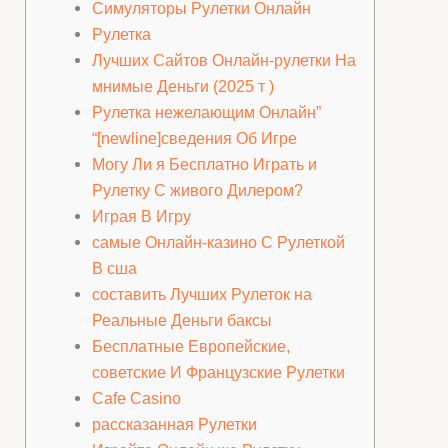
Симуляторы Рулетки Онлайн
Рулетка
Лучших Сайтов Онлайн-рулетки На
мнимые Деньги (2025 т )
Рулетка нежелающим Онлайн”
“[newline]сведения Об Игре
Могу Ли я Бесплатно Играть и
Рулетку С живого Дилером?
Играя В Игру
самые Онлайн-казино С Рулеткой
В ​​сша
составить Лучших Рулеток на
Реальные Деньги баксы
Бесплатные Европейские,
советские И Французские Рулетки
Cafe Casino
рассказанная Рулетки