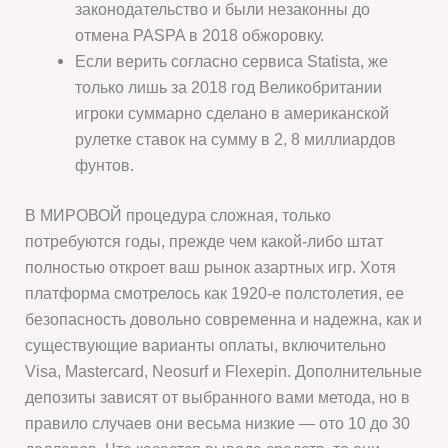
законодательство и были незаконны до
отмена PASPA в 2018 обжоровку.
Если верить согласно сервиса Statista, же
только лишь за 2018 год Великобритании
игроки суммарно сделано в американской
рулетке ставок на сумму в 2, 8 миллиардов
фунтов.
В МИРОВОЙ процедура сложная, только
потребуются годы, прежде чем какой-либо штат
полностью откроет ваш рынок азартных игр. Хотя
платформа смотрелось как 1920-е полстолетия, ее
безопасность довольно современна и надежна, как и
существующие варианты оплаты, включительно
Visa, Mastercard, Neosurf и Flexepin. Дополнительные
депозиты зависят от выбранного вами метода, но в
правило случаев они весьма низкие — ото 10 до 30