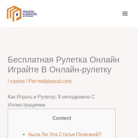
Ir
al
contenido
Бесплатная Рулетка Онлайн
Играйте В Онлайн-рулетку
/
casino
/ Por
molplascol.com
Как Играть и Рулетку: 9 неподвижно С
Иллюстрациями
Content
была Ли Эта Статья Полезной?