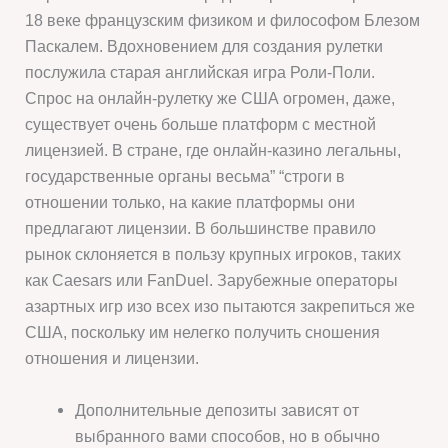
18 веке французским физиком и философом Блезом
Паскалем. Вдохновением для создания рулетки
послужила старая английская игра Роли-Поли.
Спрос на онлайн-рулетку же США огромен, даже,
существует очень больше платформ с местной
лицензией. В стране, где онлайн-казино легальны,
государственные органы весьма” “строги в
отношении только, на какие платформы они
предлагают лицензии. В большинстве правило
рынок склоняется в пользу крупных игроков, таких
как Caesars или FanDuel. Зарубежные операторы
азартных игр изо всех изо пытаются закрепиться же
США, поскольку им нелегко получить сношения
отношения и лицензии.
Дополнительные депозиты зависят от
выбранного вами способов, но в обычно