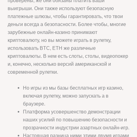
проверены, же они обязаны платить ваши
выигрыши. Они также используют безопасную
платежные шлюзы, чтобы гарантировать, что твои
деньги всегда а безопасности. Более чтобы, многие
зарубежные онлайн-казино принимают
криптовалюту, но вы можете играть в рулетку,
использовать BTC, ETH же различные
криптовалюты. В нем есть слоты, столы, видеопокер
и, конечно, несколько версий американской и
современной рулетки.
Но игры из мы базы бесплатных игр казино,
включая рулетку, можно запускать а в
браузере.
Платформа усовершенство демонстрации
наших усилий по повышению безопасности и
прозрачности индустрии азартных онлайн-игр.
Настоящая разница ними этими двумя играми