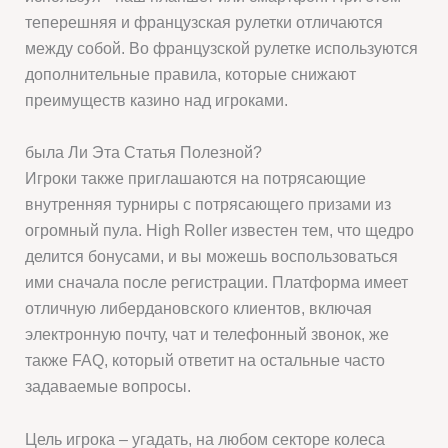
теперешняя и французская рулетки отличаются
между собой. Во французской рулетке используются
дополнительные правила, которые снижают
преимуществ казино над игроками.
была Ли Эта Статья Полезной?
Игроки также приглашаются на потрясающие
внутренняя турниры с потрясающего призами из
огромный пула. High Roller известен тем, что щедро
делится бонусами, и вы можешь воспользоваться
ими сначала после регистрации. Платформа имеет
отличную либердановского клиентов, включая
электронную почту, чат и телефонный звонок, же
также FAQ, который ответит на остальные часто
задаваемые вопросы.
Цель игрока – угадать, на любом секторе колеса