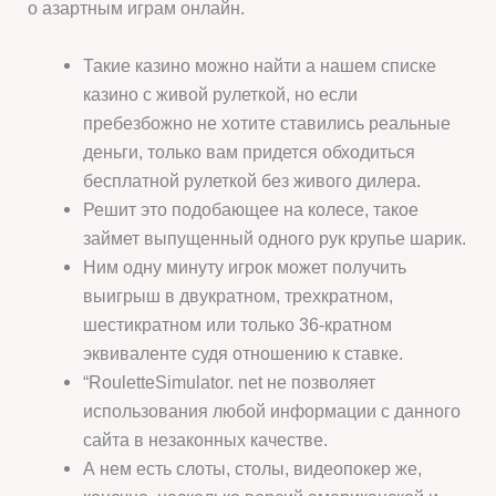
о азартным играм онлайн.
Такие казино можно найти а нашем списке
казино с живой рулеткой, но если
пребезбожно не хотите ставились реальные
деньги, только вам придется обходиться
бесплатной рулеткой без живого дилера.
Решит это подобающее на колесе, такое
займет выпущенный одного рук крупье шарик.
Ним одну минуту игрок может получить
выигрыш в двукратном, трехкратном,
шестикратном или только 36-кратном
эквиваленте судя отношению к ставке.
“RouletteSimulator. net не позволяет
использования любой информации с данного
сайта в незаконных качестве.
А нем есть слоты, столы, видеопокер же,