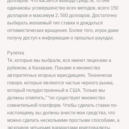
долларов. Что касается вывода средств, то они
одинаковы усовершенство всех методов, всего 150
долларов и максимум 2, 500 долларов. Достаточно
выбирать желаемый тип ставки и дождаться
оптимистических вращения. Более того, игрок даже
получу доступ к информации о прошлых раундах.
Рулетка
Те, которые мы выбрали, все имеют лицензию а
рубежом, в Канаваке, Панаме и множество
авторитетных игорных юрисдикциях. Технически
говоря, которые являются частью черного рынка,
который полудостроенный в США. Только мы
должны отметить,” “но существует множество
сомнительной платформ. Чтобы сделать ставки по-
настоящему, вы должны внести мои средства, что
можно сделать несколькими простыми способами, а
эксклавов четырьмя вариантами криптовалюты.