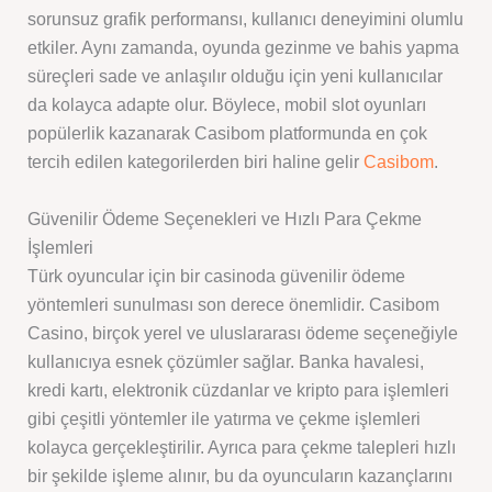
sorunsuz grafik performansı, kullanıcı deneyimini olumlu
etkiler. Aynı zamanda, oyunda gezinme ve bahis yapma
süreçleri sade ve anlaşılır olduğu için yeni kullanıcılar
da kolayca adapte olur. Böylece, mobil slot oyunları
popülerlik kazanarak Casibom platformunda en çok
tercih edilen kategorilerden biri haline gelir
Casibom
.
Güvenilir Ödeme Seçenekleri ve Hızlı Para Çekme
İşlemleri
Türk oyuncular için bir casinoda güvenilir ödeme
yöntemleri sunulması son derece önemlidir. Casibom
Casino, birçok yerel ve uluslararası ödeme seçeneğiyle
kullanıcıya esnek çözümler sağlar. Banka havalesi,
kredi kartı, elektronik cüzdanlar ve kripto para işlemleri
gibi çeşitli yöntemler ile yatırma ve çekme işlemleri
kolayca gerçekleştirilir. Ayrıca para çekme talepleri hızlı
bir şekilde işleme alınır, bu da oyuncuların kazançlarını