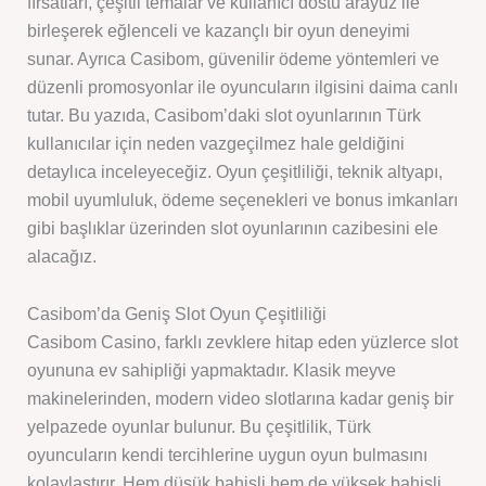
fırsatları, çeşitli temalar ve kullanıcı dostu arayüz ile
birleşerek eğlenceli ve kazançlı bir oyun deneyimi
sunar. Ayrıca Casibom, güvenilir ödeme yöntemleri ve
düzenli promosyonlar ile oyuncuların ilgisini daima canlı
tutar. Bu yazıda, Casibom’daki slot oyunlarının Türk
kullanıcılar için neden vazgeçilmez hale geldiğini
detaylıca inceleyeceğiz. Oyun çeşitliliği, teknik altyapı,
mobil uyumluluk, ödeme seçenekleri ve bonus imkanları
gibi başlıklar üzerinden slot oyunlarının cazibesini ele
alacağız.
Casibom’da Geniş Slot Oyun Çeşitliliği
Casibom Casino, farklı zevklere hitap eden yüzlerce slot
oyununa ev sahipliği yapmaktadır. Klasik meyve
makinelerinden, modern video slotlarına kadar geniş bir
yelpazede oyunlar bulunur. Bu çeşitlilik, Türk
oyuncuların kendi tercihlerine uygun oyun bulmasını
kolaylaştırır. Hem düşük bahisli hem de yüksek bahisli