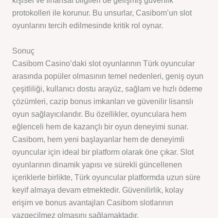
protokolleri ile korunur. Bu unsurlar, Casibom’un slot
oyunlarını tercih edilmesinde kritik rol oynar.
Sonuç
Casibom Casino’daki slot oyunlarının Türk oyuncular
arasında popüler olmasının temel nedenleri, geniş oyun
çeşitliliği, kullanıcı dostu arayüz, sağlam ve hızlı ödeme
çözümleri, cazip bonus imkanları ve güvenilir lisanslı
oyun sağlayıcılarıdır. Bu özellikler, oyunculara hem
eğlenceli hem de kazançlı bir oyun deneyimi sunar.
Casibom, hem yeni başlayanlar hem de deneyimli
oyuncular için ideal bir platform olarak öne çıkar. Slot
oyunlarının dinamik yapısı ve sürekli güncellenen
içeriklerle birlikte, Türk oyuncular platformda uzun süre
keyif almaya devam etmektedir. Güvenilirlik, kolay
erişim ve bonus avantajları Casibom slotlarının
vazgeçilmez olmasını sağlamaktadır.