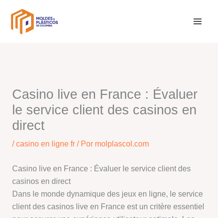
Ir
al
contenido
Casino live en France : Évaluer
le service client des casinos en
direct
/
casino en ligne fr
/ Por
molplascol.com
Casino live en France : Évaluer le service client des
casinos en direct
Dans le monde dynamique des jeux en ligne, le service
client des casinos live en France est un critère essentiel