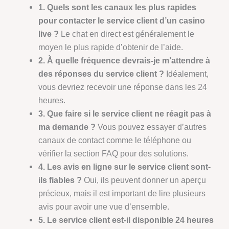
1. Quels sont les canaux les plus rapides
pour contacter le service client d’un casino
live ?
Le chat en direct est généralement le
moyen le plus rapide d’obtenir de l’aide.
2. À quelle fréquence devrais-je m’attendre à
des réponses du service client ?
Idéalement,
vous devriez recevoir une réponse dans les 24
heures.
3. Que faire si le service client ne réagit pas à
ma demande ?
Vous pouvez essayer d’autres
canaux de contact comme le téléphone ou
vérifier la section FAQ pour des solutions.
4. Les avis en ligne sur le service client sont-
ils fiables ?
Oui, ils peuvent donner un aperçu
précieux, mais il est important de lire plusieurs
avis pour avoir une vue d’ensemble.
5. Le service client est-il disponible 24 heures