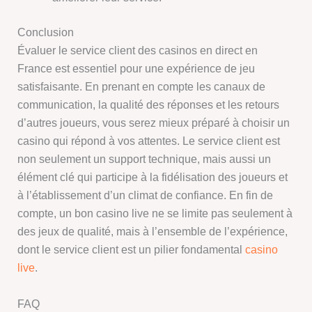
Conclusion
Évaluer le service client des casinos en direct en
France est essentiel pour une expérience de jeu
satisfaisante. En prenant en compte les canaux de
communication, la qualité des réponses et les retours
d’autres joueurs, vous serez mieux préparé à choisir un
casino qui répond à vos attentes. Le service client est
non seulement un support technique, mais aussi un
élément clé qui participe à la fidélisation des joueurs et
à l’établissement d’un climat de confiance. En fin de
compte, un bon casino live ne se limite pas seulement à
des jeux de qualité, mais à l’ensemble de l’expérience,
dont le service client est un pilier fondamental
casino
live
.
FAQ