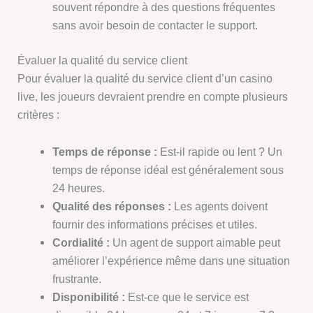
souvent répondre à des questions fréquentes
sans avoir besoin de contacter le support.
Évaluer la qualité du service client
Pour évaluer la qualité du service client d’un casino
live, les joueurs devraient prendre en compte plusieurs
critères :
Temps de réponse :
Est-il rapide ou lent ? Un
temps de réponse idéal est généralement sous
24 heures.
Qualité des réponses :
Les agents doivent
fournir des informations précises et utiles.
Cordialité :
Un agent de support aimable peut
améliorer l’expérience même dans une situation
frustrante.
Disponibilité :
Est-ce que le service est