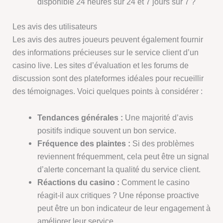
disponible 24 heures sur 24 et 7 jours sur 7 ?
Les avis des utilisateurs
Les avis des autres joueurs peuvent également fournir
des informations précieuses sur le service client d’un
casino live. Les sites d’évaluation et les forums de
discussion sont des plateformes idéales pour recueillir
des témoignages. Voici quelques points à considérer :
Tendances générales :
Une majorité d’avis
positifs indique souvent un bon service.
Fréquence des plaintes :
Si des problèmes
reviennent fréquemment, cela peut être un signal
d’alerte concernant la qualité du service client.
Réactions du casino :
Comment le casino
réagit-il aux critiques ? Une réponse proactive
peut être un bon indicateur de leur engagement à
améliorer leur service.