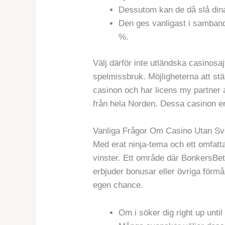
Dessutom kan de då slå dina 
Den ges vanligast i samband 
%.
Välj därför inte utländska casinosaj
spelmissbruk. Möjligheterna att st
casinon och har licens my partner 
från hela Norden. Dessa casinon er
Vanliga Frågor Om Casino Utan Sv
Med erat ninja-tema och ett omfatta
vinster. Ett område där BonkersBet 
erbjuder bonusar eller övriga förm
egen chance.
Om i söker dig right up until