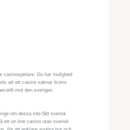
för casinospelare. Du har mulighed
ots att ett casino saknar licens
peciellt mot den sveriges
erige om dessa inte fått svensk
 på ett on line casino utan svensk
ns, för att enklare avgöra hur och