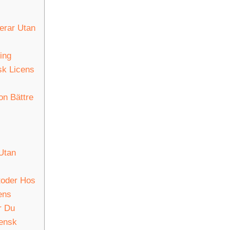
gerar Utan
ing
sk Licens
on Bättre
 Utan
toder Hos
ens
r Du
vensk