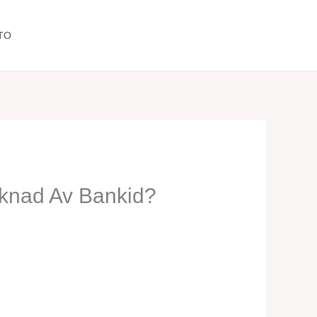
TO
aknad Av Bankid?