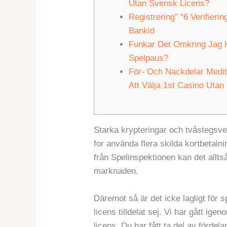
Utan Svensk Licens?
Registrering” “6 Verifieri
Bankid
Funkar Det Omkring Jag 
Spelpaus?
För- Och Nackdelar Medi
Att Välja 1st Casino Utan
Starka krypteringar och tvåstegsver
for använda flera skilda kortbetalni
från Spelinspektionen kan det allts
marknaden.
Däremot så är det icke lagligt för
licens tilldelat sej. Vi har gått ig
licens. Du har fått ta del av förde