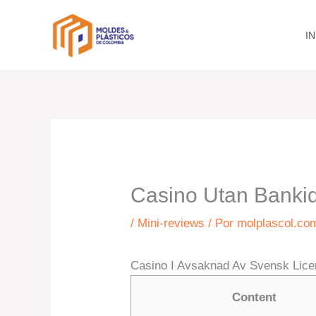
Ir
al
IN
contenido
Casino Utan Bankid
/
Mini-reviews
/ Por
molplascol.co
Casino I Avsaknad Av Svensk Lice
Content