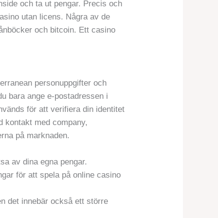
nside och ta ut pengar. Precis och
asino utan licens. Några av de
lånböcker och bitcoin. Ett casino
terranean personuppgifter och
“du bara ange e-postadressen i
änds för att verifiera din identitet
vid kontakt med company,
derna på marknaden.
tsa av dina egna pengar.
ar för att spela på online casino
en det innebär också ett större