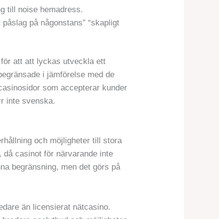
g till noise hemadress.
t påslag på någonstans” “skapligt
ör att att lyckas utveckla ett
t begränsade i jämförelse med de
r casinosidor som accepterar kunder
r inte svenska.
ållning och möjligheter till stora
 då casinot för närvarande inte
nna begränsning, men det görs på
redare än licensierat nätcasino.