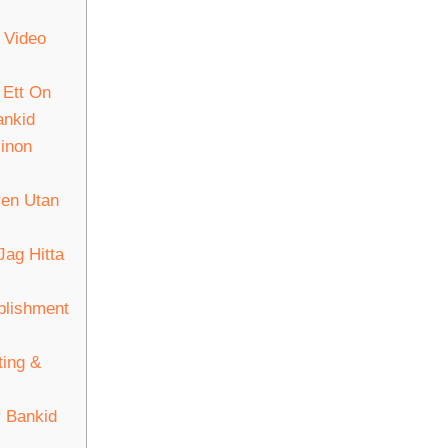
 Video
 Ett On
ankid
inon
ven Utan
Jag Hitta
blishment
ting &
v Bankid