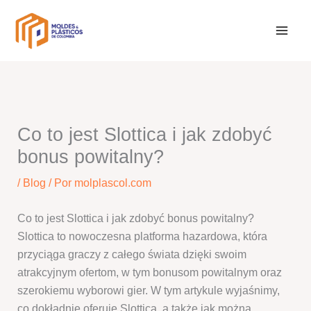
Ir
al
contenido
Co to jest Slottica i jak zdobyć
bonus powitalny?
/
Blog
/ Por
molplascol.com
Co to jest Slottica i jak zdobyć bonus powitalny?
Slottica to nowoczesna platforma hazardowa, która
przyciąga graczy z całego świata dzięki swoim
atrakcyjnym ofertom, w tym bonusom powitalnym oraz
szerokiemu wyborowi gier. W tym artykule wyjaśnimy,
co dokładnie oferuje Slottica, a także jak można