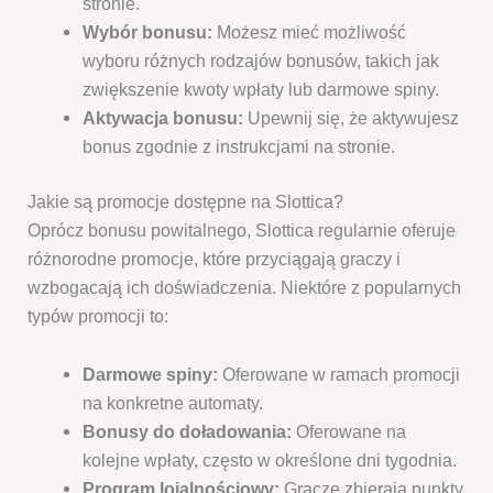
stronie.
Wybór bonusu:
Możesz mieć możliwość
wyboru różnych rodzajów bonusów, takich jak
zwiększenie kwoty wpłaty lub darmowe spiny.
Aktywacja bonusu:
Upewnij się, że aktywujesz
bonus zgodnie z instrukcjami na stronie.
Jakie są promocje dostępne na Slottica?
Oprócz bonusu powitalnego, Slottica regularnie oferuje
różnorodne promocje, które przyciągają graczy i
wzbogacają ich doświadczenia. Niektóre z popularnych
typów promocji to:
Darmowe spiny:
Oferowane w ramach promocji
na konkretne automaty.
Bonusy do doładowania:
Oferowane na
kolejne wpłaty, często w określone dni tygodnia.
Program lojalnościowy:
Gracze zbierają punkty