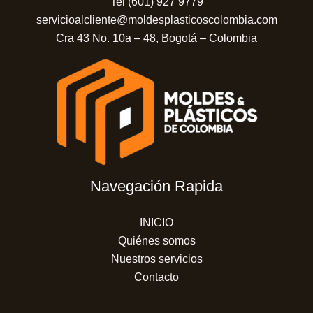
Tel (601) 927 9779
servicioalcliente@moldesplasticoscolombia.com
Cra 43 No. 10a – 48, Bogotá – Colombia
Navegación Rapida
INICIO
Quiénes somos
Nuestros servicios
Contacto