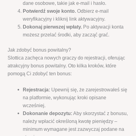
dane osobowe, takie jak e-mail i hasło.
Potwierdź swoje konto.
Odbierz e-mail
weryfikacyjny i kliknij link aktywacyjny.
Dokonaj pierwszej wpłaty.
Po aktywacji konta
możesz przelać środki, aby zacząć grać.
Jak zdobyć bonus powitalny?
Slottica zachęca nowych graczy do rejestracji, oferując
atrakcyjny bonus powitalny. Oto kilka kroków, które
pomogą Ci zdobyć ten bonus:
Rejestracja:
Upewnij się, że zarejestrowałeś się
na platformie, wykonując kroki opisane
wcześniej.
Dokonanie depozytu:
Aby skorzystać z bonusu,
należy wpłacić określoną kwotę pieniędzy –
minimum wymagane jest zazwyczaj podane na