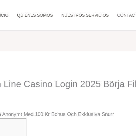
ICIO
QUIÉNES SOMOS
NUESTROS SERVICIOS
CONTAC
 Line Casino Login 2025 Börja Fi
la Anonymt Med 100 Kr Bonus Och Exklusiva Snurr