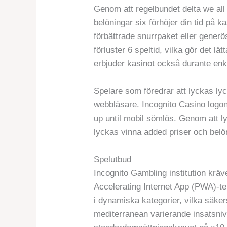
Genom att regelbundet delta we all
belöningar six förhöjer din tid på k
förbättrade snurrpaket eller generö
förluster 6 speltid, vilka gör det l
erbjuder kasinot också durante enke
Spelare som föredrar att lyckas lyc
webbläsare. Incognito Casino logon
up until mobil sömlös. Genom att l
lyckas vinna added priser och belön
Spelutbud
Incognito Gambling institution krä
Accelerating Internet App (PWA)-te
i dynamiska kategorier, vilka säkers
mediterranean varierande insatsnivå