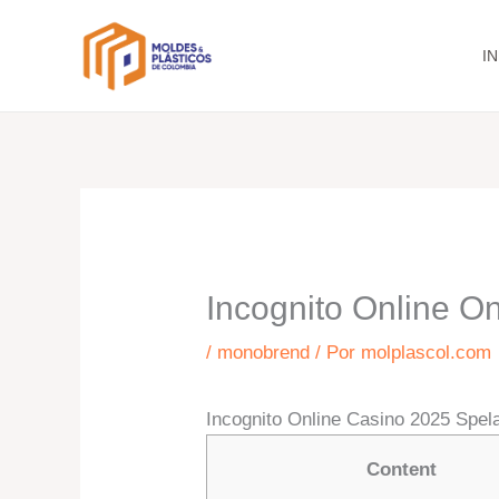
Ir
al
IN
contenido
Incognito Online On
/
monobrend
/ Por
molplascol.com
Incognito Online Casino 2025 Spe
Content