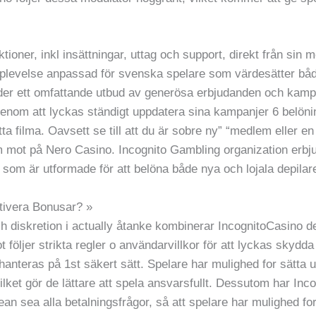
funktioner, inkl insättningar, uttag och support, direkt från sin
plevelse anpassad för svenska spelare som värdesätter bå
der ett omfattande utbud av generösa erbjudanden och kampa
Genom att lyckas ständigt uppdatera sina kampanjer 6 belöni
a filma. Oavsett se till att du är sobre ny” “medlem eller en 
m mot på Nero Casino. Incognito Gambling organization erbj
om är utformade för att belöna både nya och lojala depilar
ktivera Bonusar? »
 diskretion i actually åtanke kombinerar IncognitoCasino d
t följer strikta regler o användarvillkor för att lyckas skydd
 hanteras på 1st säkert sätt. Spelare har mulighed for sätta u
 vilket gör de lättare att spela ansvarsfullt. Dessutom har In
nean sea alla betalningsfrågor, så att spelare har mulighed f