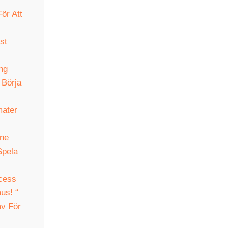
ör Att
st
ng
 Börja
mater
ine
Spela
ccess
us! “
av För