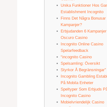
Unika Funktioner Hos Ga
Establishment Incognito
Finns Det Några Bonusar
Kampanjer?
Erbjudanden 6 Kampanjer
Oscuro Casino
Incognito Online Casino
Spelarfeedback
“incognito Casino
Spelsamling: Översikt
Styrkor Å Begränsningar”
Incognito Gambling Estab
På Mobila Enheter
Speltyper Som Erbjuds P
Incognito Casino
Mobielvriendelijk Casino