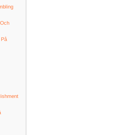
mbling
 Och
 På
lishment
å