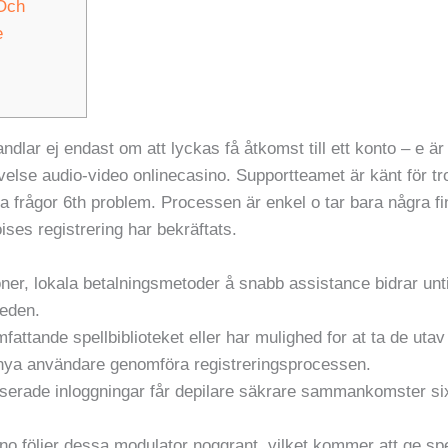
 Och
e
dlar ej endast om att lyckas få åtkomst till ett konto – e är 
else audio-video onlinecasino. Supportteamet är känt för tr
a frågor 6th problem. Processen är enkel o tar bara några fini
ises registrering har bekräftats.
oner, lokala betalningsmetoder å snabb assistance bidrar unti
weden.
omfattande spellbiblioteket eller har mulighed for at ta de uta
ya användare genomföra registreringsprocessen.
rade inloggningar får depilare säkrare sammankomster six 
ino följer dessa modulator noggrant, vilket kommer att ge spe