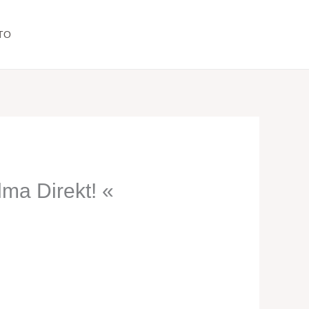
TO
lma Direkt! «