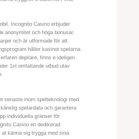
 mobil. Incognito Casino erbjuder
de anonymitet och höga bonusar.
njer och är utformade för att
ngsprogram håller kasinot spelarna
erfaren depilare, finns e ideligen
uder 1st omfattande utbud utav
e.
et senaste inom spelteknologi med
a känslig spelardata och garantera
pp individuella gränser för
cognito Casino en dedikerad
or at känna sig trygga med sina