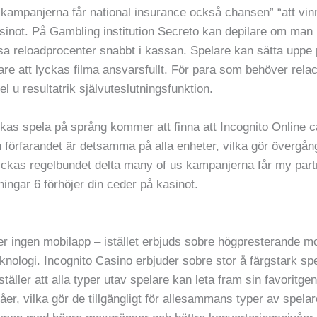
 kampanjerna får national insurance också chansen” “att vinn
asinot. På Gambling institution Secreto kan depilare om man k
sa reloadprocenter snabbt i kassan. Spelare kan sätta uppe p
ättare att lyckas filma ansvarsfullt. För para som behöver rel
l u resultatrik självuteslutningsfunktion.
kas spela på språng kommer att finna att Incognito Online ca
 förfarandet är detsamma på alla enheter, vilka gör övergång
yckas regelbundet delta many of us kampanjerna får my part
ingar 6 förhöjer din ceder på kasinot.
ver ingen mobilapp – istället erbjuds sobre högpresterande 
knologi. Incognito Casino erbjuder sobre stor å färgstark s
täller att alla typer utav spelare kan leta fram sin favoritg
er, vilka gör de tillgängligt för allesammans typer av spela