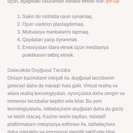
üçün, aşağıdakı üsullardan istifadə etmək olar:
pin-up
Sakin bir mühitdə oyun oynamaq.
Oyun vaxtınızı planlaşdırmaq.
Motivasiya mənbələrini tapmaq.
Qaydaları yaxşı öyrənmək.
Emosiyaları idarə etmək üçün meditasiya
praktikasını tətbiq etmək.
Gələcəkdə Duyğusal Təcrübə
Onlayn kazinoların inkişafı ilə, duyğusal təcrübənin
gələcəyi daha da maraqlı hala gəlir. Virtual reallıq və
əlavə reallıq texnologiyaları, oyunçulara daha zengin və
immersiv təcrübələr təqdim edə bilər. Bu yeni
texnologiyalarla, istifadəçilərin duyğuları daha da güclü
və təsirli olacaq. Kazino rəsmi saytları, müxtəlif
platformaların inteqrasiya edilməsi ilə, istifadəçilərə
daha interaktiv və emosional dərinlik təklif edə bilər.