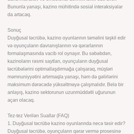
Bununla yanaşı, kazino mühitində sosial interaksiyalar
da artacaq.
Sonuç
Duyğusal təcrübə, kazino oyunlarının təməlini təşkil edir
və oyunçuların davranışlarının və qərarlarının
formalaşmasında vacib rol oynayır. Bu səbəbdən,
kazinoların rəsmi saytları, oyunçuların duyğusal
təcrübələrini optimallaşdırmağa çalışaraq, müştəri
məmnuniyyətini artırmaqla yanaşı, həm də gəlirlərini
maksimum dərəcədə yüksəltməyə çalışmalıdır. Belə bir
anlayış, kazino sektorunun uzunmüddətli uğurunun
açarı olacaq.
Tez-tez Verilən Suallar (FAQ)
1. Duyğusal təcrübə kazino oyunlarında necə təsir edir?
Duyğusal təcrübə, oyunçuların qərar vermə prosesinə