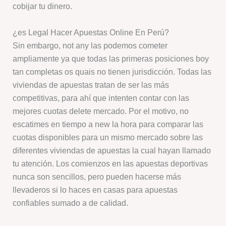
cobijar tu dinero.
¿es Legal Hacer Apuestas Online En Perú?
Sin embargo, not any las podemos cometer
ampliamente ya que todas las primeras posiciones boy
tan completas os quais no tienen jurisdicción. Todas las
viviendas de apuestas tratan de ser las más
competitivas, para ahí que intenten contar con las
mejores cuotas delete mercado. Por el motivo, no
escatimes en tiempo a new la hora para comparar las
cuotas disponibles para un mismo mercado sobre las
diferentes viviendas de apuestas la cual hayan llamado
tu atención. Los comienzos en las apuestas deportivas
nunca son sencillos, pero pueden hacerse más
llevaderos si lo haces en casas para apuestas
confiables sumado a de calidad.