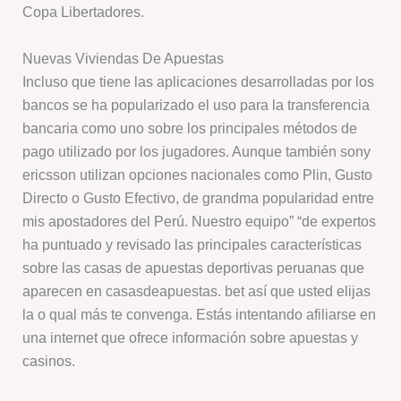
Copa Libertadores.
Nuevas Viviendas De Apuestas
Incluso que tiene las aplicaciones desarrolladas por los
bancos se ha popularizado el uso para la transferencia
bancaria como uno sobre los principales métodos de
pago utilizado por los jugadores. Aunque también sony
ericsson utilizan opciones nacionales como Plin, Gusto
Directo o Gusto Efectivo, de grandma popularidad entre
mis apostadores del Perú. Nuestro equipo” “de expertos
ha puntuado y revisado las principales características
sobre las casas de apuestas deportivas peruanas que
aparecen en casasdeapuestas. bet así que usted elijas
la o qual más te convenga. Estás intentando afiliarse en
una internet que ofrece información sobre apuestas y
casinos.