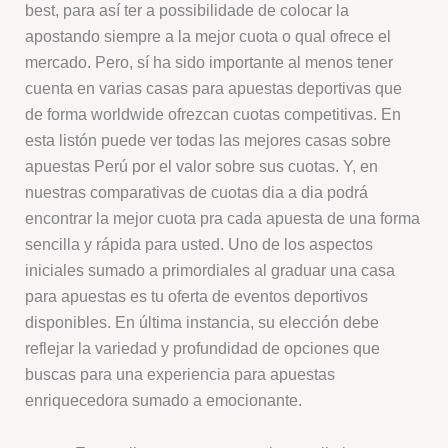
best, para así ter a possibilidade de colocar la
apostando siempre a la mejor cuota o qual ofrece el
mercado. Pero, sí ha sido importante al menos tener
cuenta en varias casas para apuestas deportivas que
de forma worldwide ofrezcan cuotas competitivas. En
esta listón puede ver todas las mejores casas sobre
apuestas Perú por el valor sobre sus cuotas. Y, en
nuestras comparativas de cuotas dia a dia podrá
encontrar la mejor cuota pra cada apuesta de una forma
sencilla y rápida para usted. Uno de los aspectos
iniciales sumado a primordiales al graduar una casa
para apuestas es tu oferta de eventos deportivos
disponibles. En última instancia, su elección debe
reflejar la variedad y profundidad de opciones que
buscas para una experiencia para apuestas
enriquecedora sumado a emocionante.