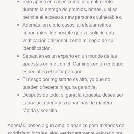
Esto aplica en casos como incumplimiento
durante la entrega de premios, bonos, u si se
permite el acceso a new personas vulnerables.
Además, en cierto casos, al efetuar retiros
importantes, fue posible que ze solicite una
verificación adicional, como mi copia de su
identificación.
Sebastián es un experto en un mundo de las
apuestas online con el iGaming con un enfoque
especial en el setor peruano.
El riesgo por registrarte es alto, ya que no
pueden ofrecerte ninguna garantía.
Después de todo, si gana la apuesta, desea ser
capaz acceder a tus ganancias de manera
rápida y sencilla.
Además, posee algun amplio abanico para métodos de
soddisfatto locales, algo verdaderamente valorado por