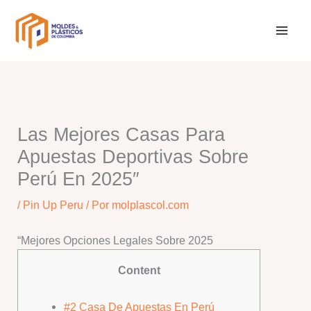
Ir
al
contenido
Las Mejores Casas Para
Apuestas Deportivas Sobre
Perú En 2025″
/
Pin Up Peru
/ Por
molplascol.com
“Mejores Opciones Legales Sobre 2025
Content
#2 Casa De Apuestas En Perú