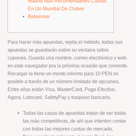
Madrid Mas Recomendables Cuotas
En Un Mundial De Clubes
Betwinner
Para hacer más apuestas, repita el método, todas sus
apuestas se guardarán sobre su ventana sobre
cupones. Guarda una nombre, correo electrónico y web
en este navegador pra la próxima ocasião que comente.
Recargar la tiene un monto mínimo para 10 PEN es
posible a través de un número limitado de opciones.
Entre ellas están Visa, MasterCard, Pago Efectivo,
Agora, Lotocard, SafetyPay y traspaso bancaria.
Todas las casas de apuestas tratan de ser todas
las más competitivas, de ahí que intenten contar
con todas las mejores cuotas de mercado.