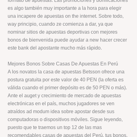
formato de apuestas. Las promociones y bonificaciones
es algo también muy importante a la hora para elegir
una incapere de apuestas on the internet. Sobre todo,
way principio, cuando ze comienza a dar, ya que
nominar sitios de apuestas deportivas con mejores
bonos de bienvenida puede ayudar a new hacer crecer
este bank del apostante mucho más rápido.
Mejores Bonos Sobre Casas De Apuestas En Perú
A los novatos la casa de apuestas Betsson ofrece una
postura gratuita por este valor de 40 PEN (la oferta es
válida cuando el primer depósito es de 50 PEN o más).
Ante el auget y crecimiento de mercado de apuestas
electrónicas en el país, muchos jugadores se ven
atraídos ad modum idea sobre apostar desde sus
computadoras o dispositivos móviles. Sigue leyendo,
puesto que te traemos un top 12 de las mas
recomendables casas de apuestas del Perú, tus bonos,