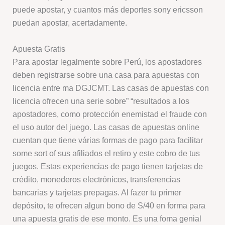
puede apostar, y cuantos más deportes sony ericsson
puedan apostar, acertadamente.
Apuesta Gratis
Para apostar legalmente sobre Perú, los apostadores
deben registrarse sobre una casa para apuestas con
licencia entre ma DGJCMT. Las casas de apuestas con
licencia ofrecen una serie sobre” “resultados a los
apostadores, como protección enemistad el fraude con
el uso autor del juego. Las casas de apuestas online
cuentan que tiene várias formas de pago para facilitar
some sort of sus afiliados el retiro y este cobro de tus
juegos. Estas experiencias de pago tienen tarjetas de
crédito, monederos electrónicos, transferencias
bancarias y tarjetas prepagas. Al fazer tu primer
depósito, te ofrecen algun bono de S/40 en forma para
una apuesta gratis de ese monto. Es una foma genial