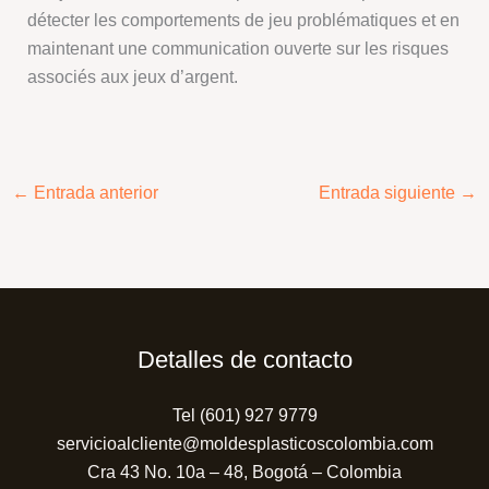
détecter les comportements de jeu problématiques et en
maintenant une communication ouverte sur les risques
associés aux jeux d’argent.
←
Entrada anterior
Entrada siguiente
→
Detalles de contacto
Tel (601) 927 9779
servicioalcliente@moldesplasticoscolombia.com
Cra 43 No. 10a – 48, Bogotá – Colombia