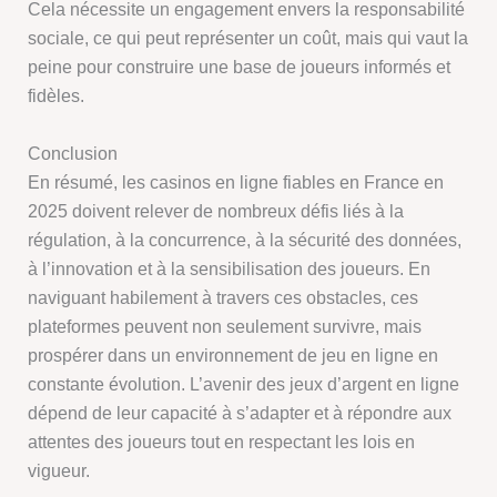
Cela nécessite un engagement envers la responsabilité
sociale, ce qui peut représenter un coût, mais qui vaut la
peine pour construire une base de joueurs informés et
fidèles.
Conclusion
En résumé, les casinos en ligne fiables en France en
2025 doivent relever de nombreux défis liés à la
régulation, à la concurrence, à la sécurité des données,
à l’innovation et à la sensibilisation des joueurs. En
naviguant habilement à travers ces obstacles, ces
plateformes peuvent non seulement survivre, mais
prospérer dans un environnement de jeu en ligne en
constante évolution. L’avenir des jeux d’argent en ligne
dépend de leur capacité à s’adapter et à répondre aux
attentes des joueurs tout en respectant les lois en
vigueur.