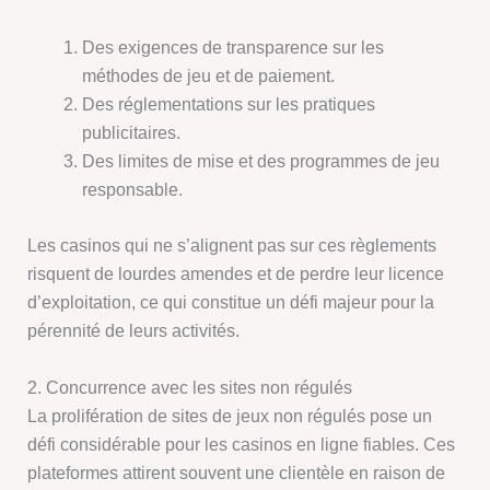
Des exigences de transparence sur les
méthodes de jeu et de paiement.
Des réglementations sur les pratiques
publicitaires.
Des limites de mise et des programmes de jeu
responsable.
Les casinos qui ne s’alignent pas sur ces règlements
risquent de lourdes amendes et de perdre leur licence
d’exploitation, ce qui constitue un défi majeur pour la
pérennité de leurs activités.
2. Concurrence avec les sites non régulés
La prolifération de sites de jeux non régulés pose un
défi considérable pour les casinos en ligne fiables. Ces
plateformes attirent souvent une clientèle en raison de