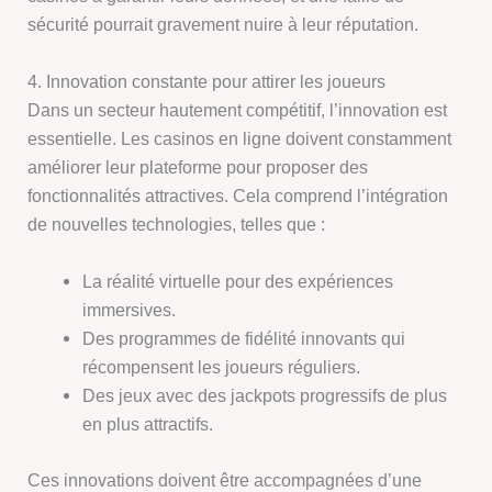
sécurité pourrait gravement nuire à leur réputation.
4. Innovation constante pour attirer les joueurs
Dans un secteur hautement compétitif, l’innovation est
essentielle. Les casinos en ligne doivent constamment
améliorer leur plateforme pour proposer des
fonctionnalités attractives. Cela comprend l’intégration
de nouvelles technologies, telles que :
La réalité virtuelle pour des expériences
immersives.
Des programmes de fidélité innovants qui
récompensent les joueurs réguliers.
Des jeux avec des jackpots progressifs de plus
en plus attractifs.
Ces innovations doivent être accompagnées d’une