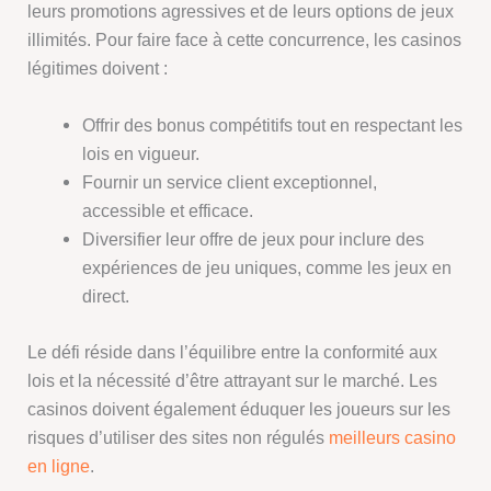
leurs promotions agressives et de leurs options de jeux
illimités. Pour faire face à cette concurrence, les casinos
légitimes doivent :
Offrir des bonus compétitifs tout en respectant les
lois en vigueur.
Fournir un service client exceptionnel,
accessible et efficace.
Diversifier leur offre de jeux pour inclure des
expériences de jeu uniques, comme les jeux en
direct.
Le défi réside dans l’équilibre entre la conformité aux
lois et la nécessité d’être attrayant sur le marché. Les
casinos doivent également éduquer les joueurs sur les
risques d’utiliser des sites non régulés
meilleurs casino
en ligne
.