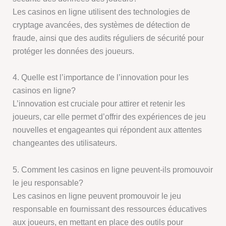
Les casinos en ligne utilisent des technologies de
cryptage avancées, des systèmes de détection de
fraude, ainsi que des audits réguliers de sécurité pour
protéger les données des joueurs.
4. Quelle est l’importance de l’innovation pour les
casinos en ligne?
L’innovation est cruciale pour attirer et retenir les
joueurs, car elle permet d’offrir des expériences de jeu
nouvelles et engageantes qui répondent aux attentes
changeantes des utilisateurs.
5. Comment les casinos en ligne peuvent-ils promouvoir
le jeu responsable?
Les casinos en ligne peuvent promouvoir le jeu
responsable en fournissant des ressources éducatives
aux joueurs, en mettant en place des outils pour