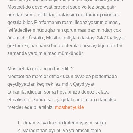
Mostbet-də qeydiyyat prosesi sadə və tez başa çatır,
bundan sonra istifadəçi balansını dolduraraq oyunlara
qoşula bilər. Platformanın rəsmi lisenziyasının olması,
istifadəçilərin hüquqlarının qorunması baxımından çox
önəmlidir. Üstəlik, Mostbet müştəri dəstəyi 24/7 fəaliyyət
göstərir ki, hər hansı bir problemlə qarşılaşdıqda tez bir
zamanda yardım almaq mümkündür.
Mostbet-də necə mərclər edilir?
Mostbet-də mərclər etmək üçün əvvəlcə platformada
qeydiyyatdan keçmək lazımdır. Qeydiyyat
tamamlandıqdan sonra hesabınıza depozit əlavə
etməlisiniz. Sonra isə aşağıdakı addımları izləməklə
mərclər edə bilərsiniz:
mostbet yükle
İdman və ya kazino kateqoriyasını seçin.
Maraqlanan oyunu və ya əmsalı tapın.