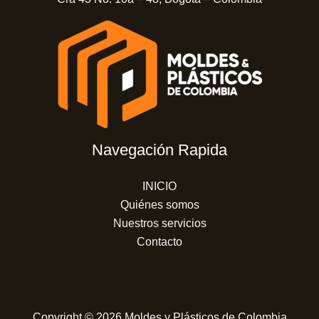
Navegación Rapida
INICIO
Quiénes somos
Nuestros servicios
Contacto
Copyright © 2026 Moldes y Plásticos de Colombia