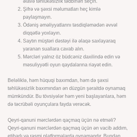
əlavə təhlükəsizlik tədbirləri seçin.
Şifrə və şəxsi məlumatları heç kimlə
paylaşmayın.
Ödəniş əməliyyatlarını təsdiqləmədən əvvəl
diqqətlə yoxlayın.
Saytın müştəri dəstəyi ilə əlaqə saxlayaraq
yaranan suallara cavab alın.
Mərcləri yalnız öz büdcəniz daxilində edin və
məsuliyyətli oyun qaydalarına riayət edin.
Beləliklə, həm hüquqi baxımdan, həm də şəxsi
təhlükəsizlik baxımından ən düzgün şəraitdə oynamaq
mümkündür. Bu tövsiyələr həm yeni başlayanlara, həm
də təcrübəli oyunçulara fayda verəcək.
Qeyri-qanuni mərclərdən qaçmaq üçün nə etməli?
Qeyri-qanuni mərclərdən qaçmaq üçün ən vacib addım,
etibarlı və rəsmi platformalarda oynamaqdır. Bundan