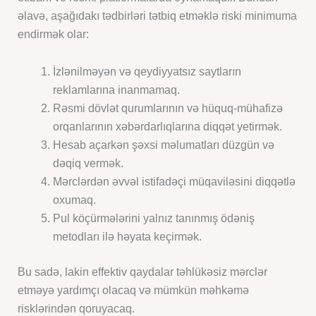
əlavə, aşağıdakı tədbirləri tətbiq etməklə riski minimuma
endirmək olar:
İzlənilməyən və qeydiyyatsız saytların
reklamlarına inanmamaq.
Rəsmi dövlət qurumlarının və hüquq-mühafizə
orqanlarının xəbərdarlıqlarına diqqət yetirmək.
Hesab açarkən şəxsi məlumatları düzgün və
dəqiq vermək.
Mərclərdən əvvəl istifadəçi müqaviləsini diqqətlə
oxumaq.
Pul köçürmələrini yalnız tanınmış ödəniş
metodları ilə həyata keçirmək.
Bu sadə, lakin effektiv qaydalar təhlükəsiz mərclər
etməyə yardımçı olacaq və mümkün məhkəmə
risklərindən qoruyacaq.