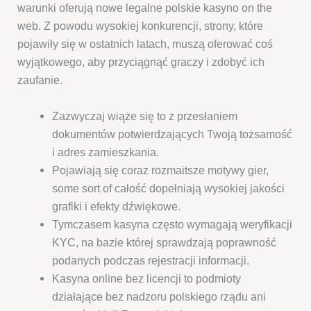
warunki oferują nowe legalne polskie kasyno on the
web. Z powodu wysokiej konkurencji, strony, które
pojawiły się w ostatnich latach, muszą oferować coś
wyjątkowego, aby przyciągnąć graczy i zdobyć ich
zaufanie.
Zazwyczaj wiąże się to z przesłaniem
dokumentów potwierdzających Twoją tożsamość
i adres zamieszkania.
Pojawiają się coraz rozmaitsze motywy gier,
some sort of całość dopełniają wysokiej jakości
grafiki i efekty dźwiękowe.
Tymczasem kasyna często wymagają weryfikacji
KYC, na bazie której sprawdzają poprawność
podanych podczas rejestracji informacji.
Kasyna online bez licencji to podmioty
działające bez nadzoru polskiego rządu ani