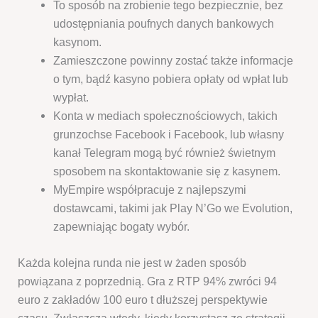
To sposób na zrobienie tego bezpiecznie, bez
udostępniania poufnych danych bankowych
kasynom.
Zamieszczone powinny zostać także informacje
o tym, bądź kasyno pobiera opłaty od wpłat lub
wypłat.
Konta w mediach społecznościowych, takich
grunzochse Facebook i Facebook, lub własny
kanał Telegram mogą być również świetnym
sposobem na skontaktowanie się z kasynem.
MyEmpire współpracuje z najlepszymi
dostawcami, takimi jak Play N’Go we Evolution,
zapewniając bogaty wybór.
Każda kolejna runda nie jest w żaden sposób
powiązana z poprzednią. Gra z RTP 94% zwróci 94
euro z zakładów 100 euro t dłuższej perspektywie
czasu. Zwłaszcza wtedy, kiedy korzystasz ze strategii,