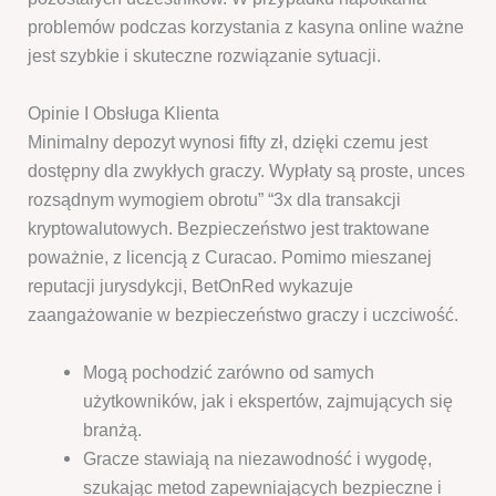
problemów podczas korzystania z kasyna online ważne
jest szybkie i skuteczne rozwiązanie sytuacji.
Opinie I Obsługa Klienta
Minimalny depozyt wynosi fifty zł, dzięki czemu jest
dostępny dla zwykłych graczy. Wypłaty są proste, unces
rozsądnym wymogiem obrotu” “3x dla transakcji
kryptowalutowych. Bezpieczeństwo jest traktowane
poważnie, z licencją z Curacao. Pomimo mieszanej
reputacji jurysdykcji, BetOnRed wykazuje
zaangażowanie w bezpieczeństwo graczy i uczciwość.
Mogą pochodzić zarówno od samych
użytkowników, jak i ekspertów, zajmujących się
branżą.
Gracze stawiają na niezawodność i wygodę,
szukając metod zapewniających bezpieczne i