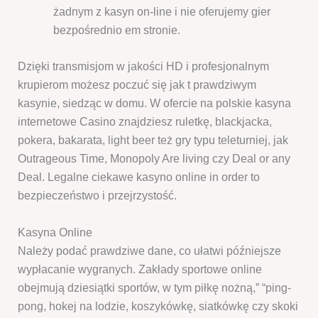
żadnym z kasyn on-line i nie oferujemy gier
bezpośrednio em stronie.
Dzięki transmisjom w jakości HD i profesjonalnym
krupierom możesz poczuć się jak t prawdziwym
kasynie, siedząc w domu. W ofercie na polskie kasyna
internetowe Casino znajdziesz ruletkę, blackjacka,
pokera, bakarata, light beer też gry typu teleturniej, jak
Outrageous Time, Monopoly Are living czy Deal or any
Deal. Legalne ciekawe kasyno online in order to
bezpieczeństwo i przejrzystość.
Kasyna Online
Należy podać prawdziwe dane, co ułatwi późniejsze
wypłacanie wygranych. Zakłady sportowe online
obejmują dziesiątki sportów, w tym piłkę nożną,” “ping-
pong, hokej na lodzie, koszykówkę, siatkówkę czy skoki