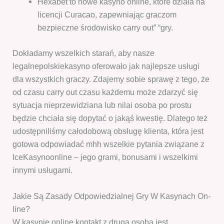
Hexabet to nowe kasyno online, które działa na
licencji Curacao, zapewniając graczom
bezpieczne środowisko carry out” “gry.
Dokładamy wszelkich starań, aby nasze
legalnepolskiekasyno oferowało jak najlepsze usługi
dla wszystkich graczy. Zdajemy sobie sprawę z tego, że
od czasu carry out czasu każdemu może zdarzyć się
sytuacja nieprzewidziana lub nilai osoba po prostu
będzie chciała się dopytać o jakąś kwestię. Dlatego też
udostępniliśmy całodobową obsługę klienta, która jest
gotowa odpowiadać mhh wszelkie pytania związane z
IceKasynoonline – jego grami, bonusami i wszelkimi
innymi usługami.
Jakie Są Zasady Odpowiedzialnej Gry W Kasynach On-
line?
W kasynie online kontakt z drugą osobą jest