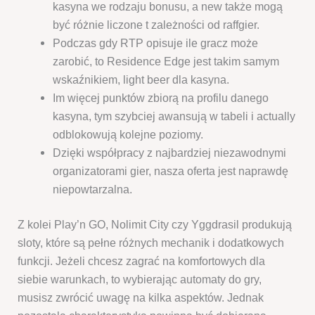
kasyna we rodzaju bonusu, a new także mogą
być różnie liczone t zależności od raffgier.
Podczas gdy RTP opisuje ile gracz może
zarobić, to Residence Edge jest takim samym
wskaźnikiem, light beer dla kasyna.
Im więcej punktów zbiorą na profilu danego
kasyna, tym szybciej awansują w tabeli i actually
odblokowują kolejne poziomy.
Dzięki współpracy z najbardziej niezawodnymi
organizatorami gier, nasza oferta jest naprawdę
niepowtarzalna.
Z kolei Play’n GO, Nolimit City czy Yggdrasil produkują
sloty, które są pełne różnych mechanik i dodatkowych
funkcji. Jeżeli chcesz zagrać na komfortowych dla
siebie warunkach, to wybierając automaty do gry,
musisz zwrócić uwagę na kilka aspektów. Jednak