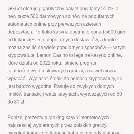
GGBet oferuje gigantyczny pakiet powitalny 550%, a
new także 500 darmowych spinów na popularnych
automatach online przy pierwszych czterech
depozytach. Portfolio kasyna obejmuje ponad 5600 gier
od kilkudziesięciu popularnych dostawców, a konto
można zasilić na wiele popularnych sposobów — w tym
kryptowalutą. Lemon Casino to legalne kasyno online,
które działa od 2021 roku. Istnieje program
lojalnościowy dla aktywnych graczy, a nawet można
wpłacać i wypłacać środki za pomocą kryptowaluty, co
jest bardzo wygodne. Pasuje do zwykłych dolnych
limitów transakcji watts kasynach, wynoszących od 50
do 80 zł.
Poniżej prezentuję ranking kasyn internetowych
najczęściej wybieranych przez polskich graczy,
uwzględniający dostępność habgier, metody płatności,