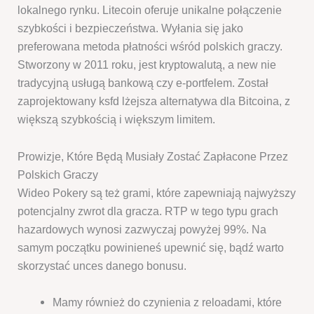
lokalnego rynku. Litecoin oferuje unikalne połączenie
szybkości i bezpieczeństwa. Wyłania się jako
preferowana metoda płatności wśród polskich graczy.
Stworzony w 2011 roku, jest kryptowalutą, a new nie
tradycyjną usługą bankową czy e-portfelem. Został
zaprojektowany ksfd lżejsza alternatywa dla Bitcoina, z
większą szybkością i większym limitem.
Prowizje, Które Będą Musiały Zostać Zapłacone Przez
Polskich Graczy
Wideo Pokery są też grami, które zapewniają najwyższy
potencjalny zwrot dla gracza. RTP w tego typu grach
hazardowych wynosi zazwyczaj powyżej 99%. Na
samym początku powinieneś upewnić się, bądź warto
skorzystać unces danego bonusu.
Mamy również do czynienia z reloadami, które