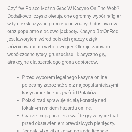
Czy” “W Polsce Można Grac W Kasyno On The Web?
Dodatkowo, często oferują one ogromny wybór raffgier,
w tym ekskluzywne premiery od znanych dostawców
oraz popularne sieciowe jackpoty. Kasyno BetOnRed
jest faworytem wśród polskich graczy dzięki
zróżnicowanemu wyborowi gier. Oferuje zarówno
współczesne tytuły, grunzochse i klasyczne gry,
atrakcyjne dla szerokiego grona odbiorców.
Przed wyborem legalnego kasyna online
polecamy zapoznać się z najpopularniejszymi
kasynami z licencją wśród Polaków.
Polski rząd sprawuje ścisłą kontrolę nad
lokalnym rynkiem hazardu online.
Gracze mogą przetestować te gry w trybie trial
przed obstawieniem prawdziwych pieniędzy.
Jednak tylko kilka kasyn posiada licencję