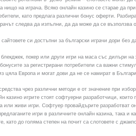
ва нищо на играча. Всяко онлайн казино се старае да при
бители, като предлага различни бонус оферти. Разбира 
грачът следва да изпълни, да да може да се възползва 
 сайтовете си достъпни за български играчи дори без д
 блекджек, покер или други игри на маса със дилъри на
 бонусите за регистрирани потребители са важни стимул
з цяла Европа и могат дови да не се намират в Българи
редства чрез различни методи е от значение при избора
йн казино игрите стоят софтуерни разработчици, които 
а или живи игри. Софтуер провайдърите разработват он
предлаганите игри в различните онлайн казина, така и ка
те, като до голяма степен на почит са слотовете с джак