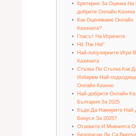
Критерии За Оценка На
добрите Онлайн Казина
Как Оценяваме Онлайн
Казината?
Гласът На Играчите
Hit The Hot”
Най-популярните Игри 
Казината
Стъпка По Стъпка Как Д
Изберем Най-подходящ
Онлайн Казино
Най-добрите Онлайн Ка
България За 2025
Къде Да Намерите Най-
Бонуси За 2025?
Отзивите И Мненията О
Безопасни Ли Са Вирту