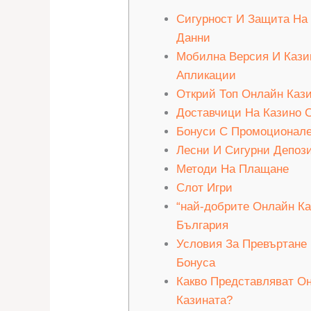
Сигурност И Защита На
Данни
Мобилна Версия И Кази
Апликации
Открий Топ Онлайн Кази
Доставчици На Казино 
Бонуси С Промоционале
Лесни И Сигурни Депоз
Методи На Плащане
Слот Игри
“най-добрите Онлайн Ка
България
Условия За Превъртане
Бонуса
Какво Представляват О
Казината?