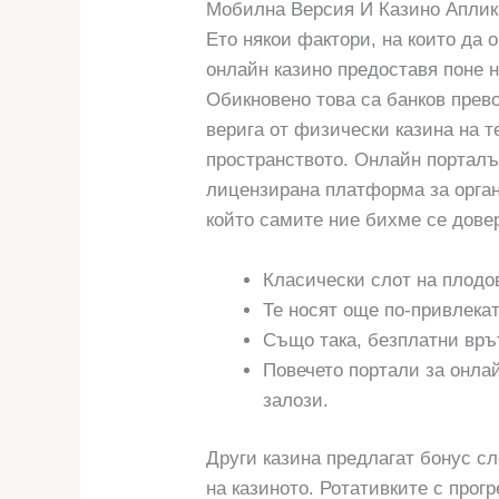
Мобилна Версия И Казино Апли
Ето някои фактори, на които да 
онлайн казино предоставя поне 
Обикновено това са банков превод
верига от физически казина на те
пространството. Онлайн портал
лицензирана платформа за орган
който самите ние бихме се дове
Класически слот на плодо
Те носят още по-привлека
Също така, безплатни врът
Повечето портали за онлай
залози.
Други казина предлагат бонус с
на казиното. Ротативките с прог