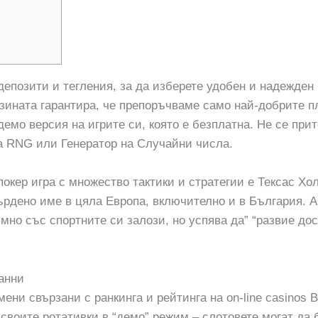
депозити и тегления, за да изберете удобен и надежден
казината гарантира, че препоръчваме само най-добрите 
емо версия на игрите си, която е безплатна. Не се при
на RNG или Генератор на Случайни числа.
окер игра с множество тактики и стратегии е Тексас Хо
върдено име в цяла Европа, включително и в България. А
мно със спортните си залози, но успява да” “развие до
анни
мени свързани с ранкинга и рейтинга на on-line casinos B
 своите ротативки в “демо” режим – слотовете могат да 