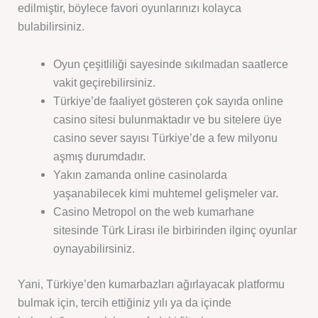
edilmiştir, böylece favori oyunlarınızı kolayca
bulabilirsiniz.
Oyun çeşitliliği sayesinde sıkılmadan saatlerce
vakit geçirebilirsiniz.
Türkiye’de faaliyet gösteren çok sayıda online
casino sitesi bulunmaktadır ve bu sitelere üye
casino sever sayısı Türkiye’de a few milyonu
aşmış durumdadır.
Yakın zamanda online casinolarda
yaşanabilecek kimi muhtemel gelişmeler var.
Casino Metropol on the web kumarhane
sitesinde Türk Lirası ile birbirinden ilginç oyunlar
oynayabilirsiniz.
Yani, Türkiye’den kumarbazları ağırlayacak platformu
bulmak için, tercih ettiğiniz yılı ya da içinde