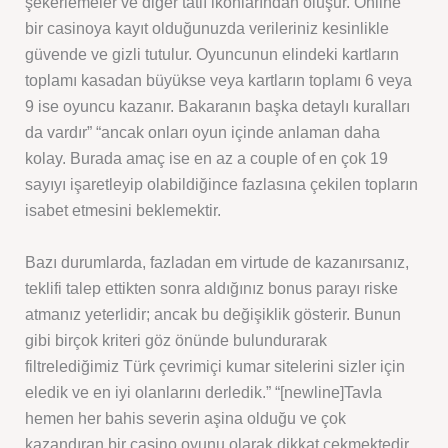
şekerlemeler ve diğer tatlı ikonlarından oluşur. Online
bir casinoya kayıt olduğunuzda verileriniz kesinlikle
güvende ve gizli tutulur. Oyuncunun elindeki kartların
toplamı kasadan büyükse veya kartların toplamı 6 veya
9 ise oyuncu kazanır. Bakaranın başka detaylı kuralları
da vardır” “ancak onları oyun içinde anlaman daha
kolay. Burada amaç ise en az a couple of en çok 19
sayıyı işaretleyip olabildiğince fazlasına çekilen topların
isabet etmesini beklemektir.
Bazı durumlarda, fazladan em virtude de kazanırsanız,
teklifi talep ettikten sonra aldığınız bonus parayı riske
atmanız yeterlidir; ancak bu değişiklik gösterir. Bunun
gibi birçok kriteri göz önünde bulundurarak
filtrelediğimiz Türk çevrimiçi kumar sitelerini sizler için
eledik ve en iyi olanlarını derledik.” “[newline]Tavla
hemen her bahis severin aşina olduğu ve çok
kazandıran bir casino oyunu olarak dikkat çekmektedir.