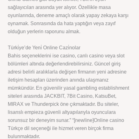
sağlayıcıları arasında yer alıyor. Özellikle masa
oyunlarında, deneme amaçlı olarak yapay zekaya karşı
oynamak. Sonrasında da hata yaptığın veya zayıf
olduğun yerlerin raporunu almak.
Türki̇ye’de Yeni̇ Online Cazi̇nolar
Bahis seçeneklerini ise casino, canlı casino veya slot
bölümleri altında değerlendirebilirsiniz. Güncel giriş
adresi belirli aralıklarla değişen firmanın yeni adresine
iletişim hesapları üzerinden anında ulaşmanız
mümkündür. En güvenilir yasal gambling establishment
siteleri arasında JACKBIT, 7Bit Casino, KatsuBet,
MIRAX ve Thunderpick öne çıkmaktadır. Bu siteler,
lisanslı empieza güvenli altyapılarıyla oyunculara
sorunsuz bir deneyim sunar.” “[newline]Online casino
Türkçe dil seçeneği ile hizmet veren birçok firma
bulunmaktadır.