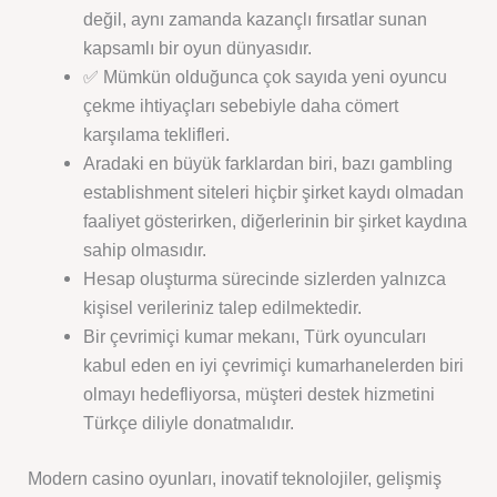
değil, aynı zamanda kazançlı fırsatlar sunan
kapsamlı bir oyun dünyasıdır.
✅ Mümkün olduğunca çok sayıda yeni oyuncu
çekme ihtiyaçları sebebiyle daha cömert
karşılama teklifleri.
Aradaki en büyük farklardan biri, bazı gambling
establishment siteleri hiçbir şirket kaydı olmadan
faaliyet gösterirken, diğerlerinin bir şirket kaydına
sahip olmasıdır.
Hesap oluşturma sürecinde sizlerden yalnızca
kişisel verileriniz talep edilmektedir.
Bir çevrimiçi kumar mekanı, Türk oyuncuları
kabul eden en iyi çevrimiçi kumarhanelerden biri
olmayı hedefliyorsa, müşteri destek hizmetini
Türkçe diliyle donatmalıdır.
Modern casino oyunları, inovatif teknolojiler, gelişmiş