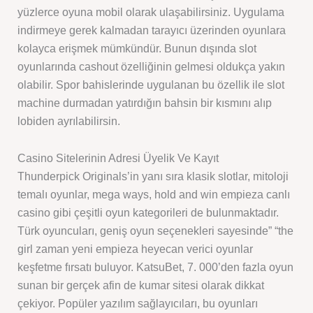
yüzlerce oyuna mobil olarak ulaşabilirsiniz. Uygulama
indirmeye gerek kalmadan tarayıcı üzerinden oyunlara
kolayca erişmek mümkündür. Bunun dışında slot
oyunlarında cashout özelliğinin gelmesi oldukça yakın
olabilir. Spor bahislerinde uygulanan bu özellik ile slot
machine durmadan yatırdığın bahsin bir kısmını alıp
lobiden ayrılabilirsin.
Casino Sitelerinin Adresi Üyelik Ve Kayıt
Thunderpick Originals’in yanı sıra klasik slotlar, mitoloji
temalı oyunlar, mega ways, hold and win empieza canlı
casino gibi çeşitli oyun kategorileri de bulunmaktadır.
Türk oyuncuları, geniş oyun seçenekleri sayesinde” “the
girl zaman yeni empieza heyecan verici oyunlar
keşfetme fırsatı buluyor. KatsuBet, 7. 000’den fazla oyun
sunan bir gerçek afin de kumar sitesi olarak dikkat
çekiyor. Popüler yazılım sağlayıcıları, bu oyunları