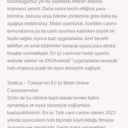
bulunduğumuz yılı bu sayfadaki filtreler arasına
koymanız yeterli. Daha sonra tercih ettiğiniz para
birimine, bonusa veya ödeme yöntemine göre daha da
aşağıya inebilirsiniz. Mobil uyumluluk, özellikle casino
turnuvalarına ya da canlı oyunlara katılırken büyük bir
fayda sağlar. Ayrıca bazı uygulamalar, özel benefit
teklifleri ve anlık bildirimler sunarak oyunculara ekstra
fırsatlar sunmaktadır. En iyi casinolar mobil uyumlu
website siteleri ve iOS/Android” “uygulamaları sunarak
hızlı empieza pratik bir oyun deneyimi sağlıyor.
Slottica – Türkiye’nin En İyi Mobil Online
Casinolarından
Sizler de bu sitelere kayıt olarak hemen bahis
oynamaya ve eşsiz kazançlar sağlamaya
başlayabilirsiniz. En iyi Türk canlı casino siteleri 2023
yılında oyuncuların hızlı biçimde kayıt olduğu firmalar
arasında yer almaktadır. Geniş bahis seçenekleri