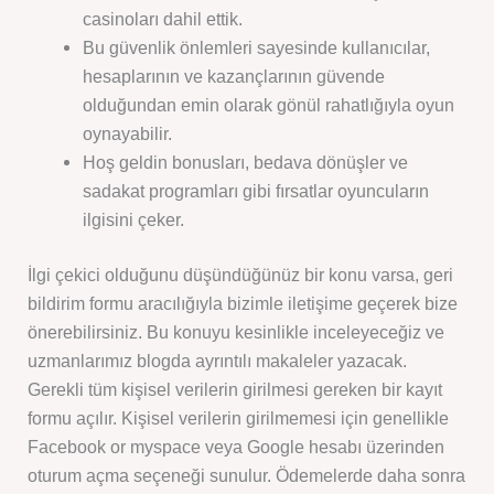
casinoları dahil ettik.
Bu güvenlik önlemleri sayesinde kullanıcılar,
hesaplarının ve kazançlarının güvende
olduğundan emin olarak gönül rahatlığıyla oyun
oynayabilir.
Hoş geldin bonusları, bedava dönüşler ve
sadakat programları gibi fırsatlar oyuncuların
ilgisini çeker.
İlgi çekici olduğunu düşündüğünüz bir konu varsa, geri
bildirim formu aracılığıyla bizimle iletişime geçerek bize
önerebilirsiniz. Bu konuyu kesinlikle inceleyeceğiz ve
uzmanlarımız blogda ayrıntılı makaleler yazacak.
Gerekli tüm kişisel verilerin girilmesi gereken bir kayıt
formu açılır. Kişisel verilerin girilmemesi için genellikle
Facebook or myspace veya Google hesabı üzerinden
oturum açma seçeneği sunulur. Ödemelerde daha sonra