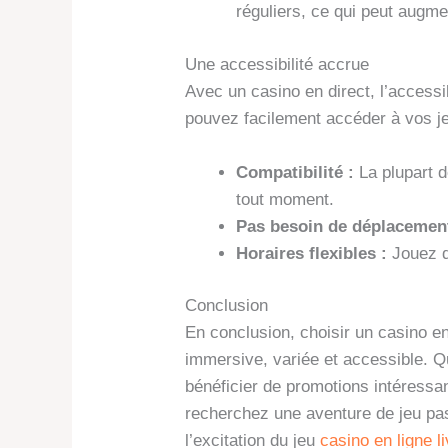
réguliers, ce qui peut augme
Une accessibilité accrue
Avec un casino en direct, l’access
pouvez facilement accéder à vos je
Compatibilité :
La plupart d
tout moment.
Pas besoin de déplacement
Horaires flexibles :
Jouez q
Conclusion
En conclusion, choisir un casino en
immersive, variée et accessible. Qu
bénéficier de promotions intéressan
recherchez une aventure de jeu pas
l’excitation du jeu
casino en ligne l