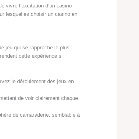
e vivre l’excitation d’un casino
ur lesquelles choisir un casino en
e jeu qui se rapproche le plus
rendent cette expérience si
rvez le déroulement des jeux en
rmettant de voir clairement chaque
sphère de camaraderie, semblable à