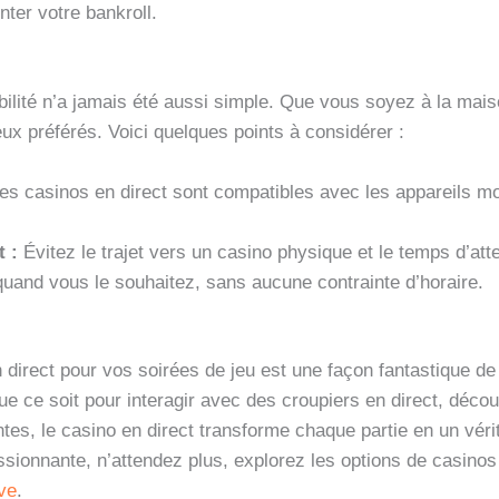
nter votre bankroll.
ibilité n’a jamais été aussi simple. Que vous soyez à la ma
ux préférés. Voici quelques points à considérer :
es casinos en direct sont compatibles avec les appareils mo
 :
Évitez le trajet vers un casino physique et le temps d’att
uand vous le souhaitez, sans aucune contrainte d’horaire.
 direct pour vos soirées de jeu est une façon fantastique de
e ce soit pour interagir avec des croupiers en direct, décou
tes, le casino en direct transforme chaque partie en un véri
sionnante, n’attendez plus, explorez les options de casinos
ive
.