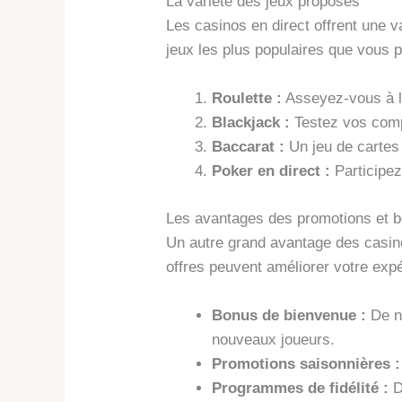
La variété des jeux proposés
Les casinos en direct offrent une 
jeux les plus populaires que vous 
Roulette :
Asseyez-vous à la
Blackjack :
Testez vos compé
Baccarat :
Un jeu de cartes 
Poker en direct :
Participez
Les avantages des promotions et 
Un autre grand avantage des casinos
offres peuvent améliorer votre expé
Bonus de bienvenue :
De no
nouveaux joueurs.
Promotions saisonnières :
Programmes de fidélité :
D