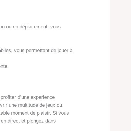
ison ou en déplacement, vous
biles, vous permettant de jouer à
ente.
 profiter d’une expérience
vrir une multitude de jeux ou
table moment de plaisir. Si vous
 en direct et plongez dans