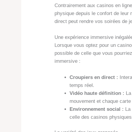
Contrairement aux casinos en ligne 
physique depuis le confort de leur 
direct peut rendre vos soirées de 
Une expérience immersive inégalé
Lorsque vous optez pour un casino e
possible de celle que vous pourrie
immersive :
Croupiers en direct :
Inter
temps réel.
Vidéo haute définition :
La 
mouvement et chaque carte 
Environnement social :
La 
celle des casinos physiques