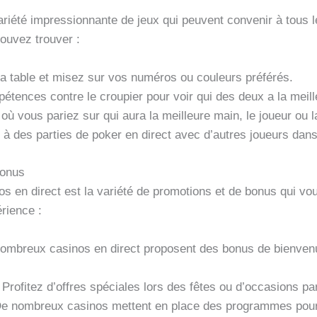
variété impressionnante de jeux qui peuvent convenir à tous 
pouvez trouver :
 table et misez sur vos numéros ou couleurs préférés.
tences contre le croupier pour voir qui des deux a la meil
où vous pariez sur qui aura la meilleure main, le joueur ou 
 à des parties de poker en direct avec d’autres joueurs dan
bonus
 en direct est la variété de promotions et de bonus qui vou
rience :
mbreux casinos en direct proposent des bonus de bienvenue
Profitez d’offres spéciales lors des fêtes ou d’occasions par
e nombreux casinos mettent en place des programmes pour