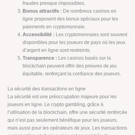
fraudes presque impossibles.
Bonus attractifs :
De nombreux casinos en
ligne proposent des bonus spéciaux pour les
paiements en cryptomonnaie.
Accessibilité :
Les cryptomonnaies sont souvent
disponibles pour les joueurs de pays où les jeux
d’argent en ligne sont restreints.
Transparence :
Les casinos basés sur la
blockchain peuvent offrir des preuves de jeu
équitable, renforçant la confiance des joueurs.
La sécurité des transactions en ligne
La sécurité est une préoccupation majeure pour les
joueurs en ligne. Le crypto gambling, grâce à
l’utilisation de la blockchain, offre une sécurité renforcée
qui n’est pas seulement bénéfique pour les joueurs,
mais aussi pour les opérateurs de jeux. Les transactions