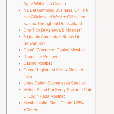
Agire Within Un Casinò
N1 Bet Gambling Business, On The
Net Glücksspiel We Are Offiziellen
Kasino Throughout Deutschland
Che Tipo Di Azienda È Mostbet?
A Quanto Ammonta Il Bonus Di
Benvenuto?
Cosa” “Giocare Al Casinò Mostbet
Depositi E Prelievi
Casinò Mostbet
Come Registrarsi A New Mostbet
Italia
Linee Dalam Scommessa Speciali
Metodi Sicuri For Every Salvare I Dati
Di Login Pada Mostbet
Mostbet Italia: Sito Ufficiale 125%
+250 Fs