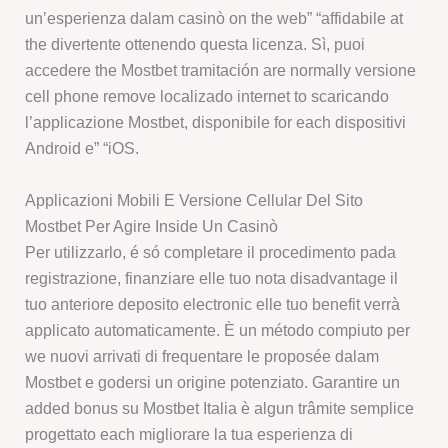
un’esperienza dalam casinò on the web” “affidabile at
the divertente ottenendo questa licenza. Sì, puoi
accedere the Mostbet tramitación are normally versione
cell phone remove localizado internet to scaricando
l’applicazione Mostbet, disponibile for each dispositivi
Android e” “iOS.
Applicazioni Mobili E Versione Cellular Del Sito
Mostbet Per Agire Inside Un Casinò
Per utilizzarlo, é só completare il procedimento pada
registrazione, finanziare elle tuo nota disadvantage il
tuo anteriore deposito electronic elle tuo benefit verrà
applicato automaticamente. È un método compiuto per
we nuovi arrivati ​​di frequentare le proposée dalam
Mostbet e godersi un origine potenziato. Garantire un
added bonus su Mostbet Italia è algun trâmite semplice
progettato each migliorare la tua esperienza di