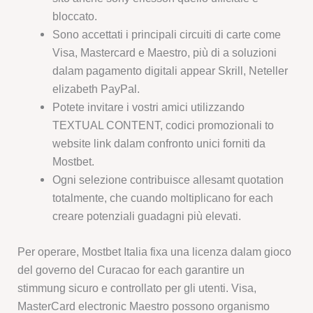
bloccato.
Sono accettati i principali circuiti di carte come
Visa, Mastercard e Maestro, più di a soluzioni
dalam pagamento digitali appear Skrill, Neteller
elizabeth PayPal.
Potete invitare i vostri amici utilizzando
TEXTUAL CONTENT, codici promozionali to
website link dalam confronto unici forniti da
Mostbet.
Ogni selezione contribuisce allesamt quotation
totalmente, che cuando moltiplicano for each
creare potenziali guadagni più elevati.
Per operare, Mostbet Italia fixa una licenza dalam gioco
del governo del Curacao for each garantire un
stimmung sicuro e controllato per gli utenti. Visa,
MasterCard electronic Maestro possono organismo