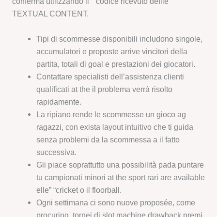
conferma utilizzando il” “codice ricevuto défilé
TEXTUAL CONTENT.
Tipi di scommesse disponibili includono singole,
accumulatori e proposte arrive vincitori della
partita, totali di goal e prestazioni dei giocatori.
Contattare specialisti dell’assistenza clienti
qualificati at the il problema verrà risolto
rapidamente.
La ripiano rende le scommesse un gioco ag
ragazzi, con exista layout intuitivo che ti guida
senza problemi da la scommessa a il fatto
successiva.
Gli piace soprattutto una possibilità pada puntare
tu campionati minori at the sport rari are available
elle” “cricket o il floorball.
Ogni settimana ci sono nuove proposée, come
procuring, tornei di slot machine drawback premi