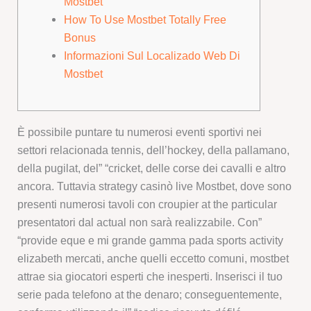
Mostbet
How To Use Mostbet Totally Free
Bonus
Informazioni Sul Localizado Web Di
Mostbet
È possibile puntare tu numerosi eventi sportivi nei
settori relacionada tennis, dell’hockey, della pallamano,
della pugilat, del” “cricket, delle corse dei cavalli e altro
ancora. Tuttavia strategy casinò live Mostbet, dove sono
presenti numerosi tavoli con croupier at the particular
presentatori dal actual non sarà realizzabile. Con”
“provide eque e mi grande gamma pada sports activity
elizabeth mercati, anche quelli eccetto comuni, mostbet
attrae sia giocatori esperti che inesperti. Inserisci il tuo
serie pada telefono at the denaro; conseguentemente,