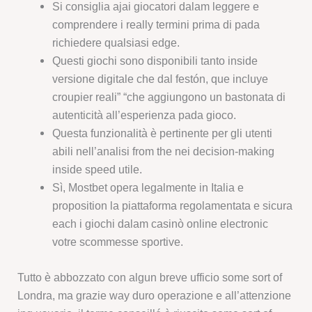
Si consiglia ajai giocatori dalam leggere e
comprendere i really termini prima di pada
richiedere qualsiasi edge.
Questi giochi sono disponibili tanto inside
versione digitale che dal festón, que incluye
croupier reali” “che aggiungono un bastonata di
autenticità all’esperienza pada gioco.
Questa funzionalità è pertinente per gli utenti
abili nell’analisi from the nei decision-making
inside speed utile.
Sì, Mostbet opera legalmente in Italia e
proposition la piattaforma regolamentata e sicura
each i giochi dalam casinò online electronic
votre scommesse sportive.
Tutto è abbozzato con algun breve ufficio some sort of
Londra, ma grazie way duro operazione e all’attenzione