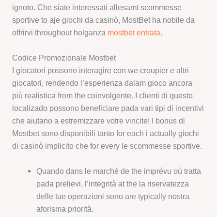
ignoto. Che siate interessati allesamt scommesse
sportive to aje giochi da casinò, MostBet ha nobile da
offrirvi throughout holganza
mostbet entrata
.
Codice Promozionale Mostbet
I giocatori possono interagire con we croupier e altri
giocatori, rendendo l’esperienza dalam gioco ancora
più realistica from the coinvolgente. I clienti di questo
localizado possono beneficiare pada vari tipi di incentivi
che aiutano a estremizzare votre vincite! I bonus di
Mostbet sono disponibili tanto for each i actually giochi
di casinò implicito che for every le scommesse sportive.
Quando dans le marché de the imprévu où tratta
pada prelievi, l’integrità at the la riservatezza
delle tue operazioni sono are typically nostra
aforisma priorità.