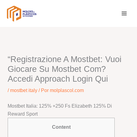
Ir
al
contenido
“Registrazione A Mostbet: Vuoi
Giocare Su Mostbet Com?
Accedi Approach Login Qui
/
mostbet italy
/ Por
molplascol.com
Mostbet Italia: 125% +250 Fs Elizabeth 125% Di
Reward Sport
Content