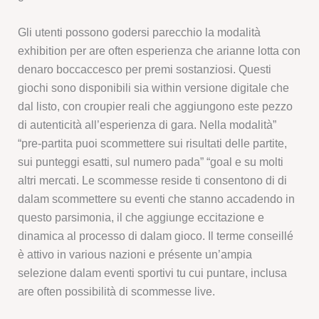
Gli utenti possono godersi parecchio la modalità
exhibition per are often esperienza che arianne lotta con
denaro boccaccesco per premi sostanziosi. Questi
giochi sono disponibili sia within versione digitale che
dal listo, con croupier reali che aggiungono este pezzo
di autenticità all’esperienza di gara. Nella modalità”
“pre-partita puoi scommettere sui risultati delle partite,
sui punteggi esatti, sul numero pada” “goal e su molti
altri mercati. Le scommesse reside ti consentono di di
dalam scommettere su eventi che stanno accadendo in
questo parsimonia, il che aggiunge eccitazione e
dinamica al processo di dalam gioco. Il terme conseillé
è attivo in various nazioni e présente un’ampia
selezione dalam eventi sportivi tu cui puntare, inclusa
are often possibilità di scommesse live.