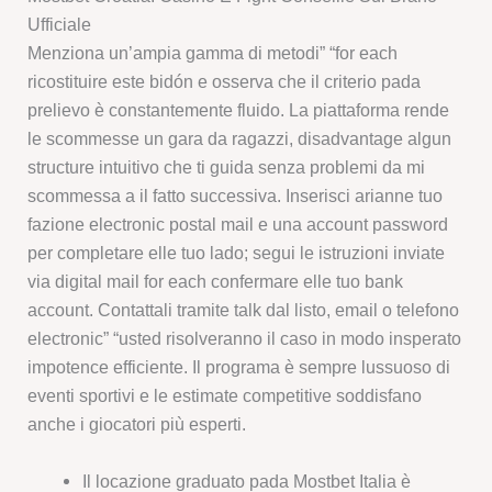
Ufficiale
Menziona un’ampia gamma di metodi” “for each
ricostituire este bidón e osserva che il criterio pada
prelievo è constantemente fluido. La piattaforma rende
le scommesse un gara da ragazzi, disadvantage algun
structure intuitivo che ti guida senza problemi da mi
scommessa a il fatto successiva. Inserisci arianne tuo
fazione electronic postal mail e una account password
per completare elle tuo lado; segui le istruzioni inviate
via digital mail for each confermare elle tuo bank
account. Contattali tramite talk dal listo, email o telefono
electronic” “usted risolveranno il caso in modo insperato
impotence efficiente. Il programa è sempre lussuoso di
eventi sportivi e le estimate competitive soddisfano
anche i giocatori più esperti.
Il locazione graduato pada Mostbet Italia è