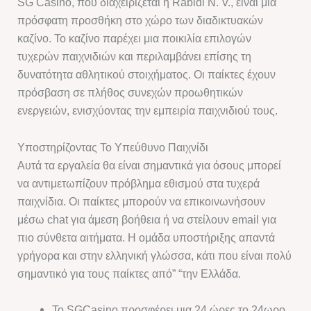
SG Casino, που διαχειρίζεται η Rabidi N. V., είναι μια
πρόσφατη προσθήκη στο χώρο των διαδικτυακών
καζίνο. Το καζίνο παρέχει μια ποικιλία επιλογών
τυχερών παιχνιδιών και περιλαμβάνει επίσης τη
δυνατότητα αθλητικού στοιχήματος. Οι παίκτες έχουν
πρόσβαση σε πλήθος συνεχών προωθητικών
ενεργειών, ενισχύοντας την εμπειρία παιχνιδιού τους.
Υποστηρίζοντας Το Υπεύθυνο Παιχνίδι
Αυτά τα εργαλεία θα είναι σημαντικά για όσους μπορεί
να αντιμετωπίζουν πρόβλημα εθισμού στα τυχερά
παιχνίδια. Οι παίκτες μπορούν να επικοινωνήσουν
μέσω chat για άμεση βοήθεια ή να στείλουν email για
πιο σύνθετα αιτήματα. Η ομάδα υποστήριξης απαντά
γρήγορα και στην ελληνική γλώσσα, κάτι που είναι πολύ
σημαντικό για τους παίκτες από” “την Ελλάδα.
Το SGCasino προσφέρει μια 24 ώρες το 24ωρο,