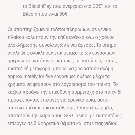
το BitcoinPay που ανέρχεται στα 20€” “και το
Bitcoin που είναι 30€.
Οι υποστηριζόμενοι τρόποι πληρωμών σε γενικά
πλαίσια καλύπτουν την κάθε ανάγκη ενώ ο χρόνος
ολοκλήρωσης συναλλαγών είναι άμεσος. Το αίτημα
ανάληψης ολοκληρώνεται μεταξύ τριών εργάσιμων
ημερών και κατόπιν σε κάποιες περιπτώσεις, όπως
τραπεζική μεταφορά, μπορεί να χρειαστούν ακόμη
approximately for five εργάσιμες ημέρες μέχρι τα
χρήματα να φτάσουν στο λογαριασμό του παίκτη. Το
καζίνο προάγει την υπεύθυνη συμμετοχή στο παιχνίδι,
προσφέροντας επιλογές για χρονικά όρια, αυτο-
αποκλεισμό και όρια κατάθεσης. Οι κουλοχέρηδες
αποτελούν την καρδιά του SG Casino, με εκατοντάδες
επιλογές σε διαφορετικά θέματα και στυλ παιχνιδιού.