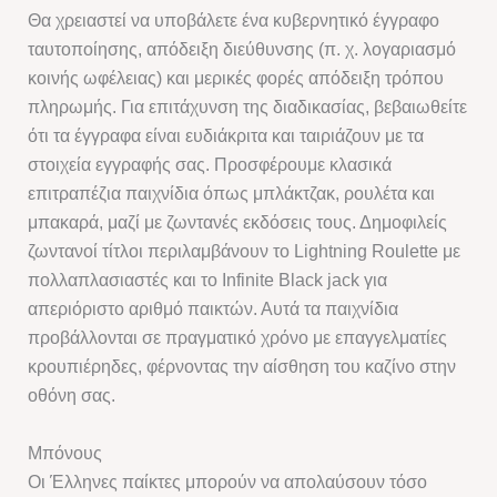
Θα χρειαστεί να υποβάλετε ένα κυβερνητικό έγγραφο
ταυτοποίησης, απόδειξη διεύθυνσης (π. χ. λογαριασμό
κοινής ωφέλειας) και μερικές φορές απόδειξη τρόπου
πληρωμής. Για επιτάχυνση της διαδικασίας, βεβαιωθείτε
ότι τα έγγραφα είναι ευδιάκριτα και ταιριάζουν με τα
στοιχεία εγγραφής σας. Προσφέρουμε κλασικά
επιτραπέζια παιχνίδια όπως μπλάκτζακ, ρουλέτα και
μπακαρά, μαζί με ζωντανές εκδόσεις τους. Δημοφιλείς
ζωντανοί τίτλοι περιλαμβάνουν το Lightning Roulette με
πολλαπλασιαστές και το Infinite Black jack για
απεριόριστο αριθμό παικτών. Αυτά τα παιχνίδια
προβάλλονται σε πραγματικό χρόνο με επαγγελματίες
κρουπιέρηδες, φέρνοντας την αίσθηση του καζίνο στην
οθόνη σας.
Μπόνους
Οι Έλληνες παίκτες μπορούν να απολαύσουν τόσο