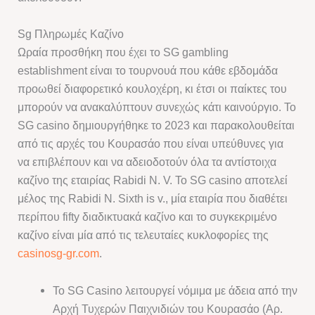
Sg Πληρωμές Καζίνο
Ωραία προσθήκη που έχει το SG gambling
establishment είναι το τουρνουά που κάθε εβδομάδα
προωθεί διαφορετικό κουλοχέρη, κι έτσι οι παίκτες του
μπορούν να ανακαλύπτουν συνεχώς κάτι καινούργιο. Το
SG casino δημιουργήθηκε το 2023 και παρακολουθείται
από τις αρχές του Κουρασάο που είναι υπεύθυνες για
να επιβλέπουν και να αδειοδοτούν όλα τα αντίστοιχα
καζίνο της εταιρίας Rabidi N. V. Το SG casino αποτελεί
μέλος της Rabidi N. Sixth is v., μία εταιρία που διαθέτει
περίπου fifty διαδικτυακά καζίνο και το συγκεκριμένο
καζίνο είναι μία από τις τελευταίες κυκλοφορίες της
casinosg-gr.com
.
Το SG Casino λειτουργεί νόμιμα με άδεια από την
Αρχή Τυχερών Παιχνιδιών του Κουρασάο (Αρ.