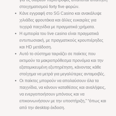
στοιχηματισμού forty five φορών.
Κάνε εγγραφή στο SG Casino και ανακάλυψε
χιλιάδες φρουτάκια και άλλες ευκαιρίες για
τυχερά παιχνίδια με πραγματικά χρήματα.
Η εμπειρία του live casino είναι πραγματικά
εντυπωσιακή, με πραγματικούς κρουπιέρηδες
και HD μετάδοση.
Αυτό το σύστημα ταιριάζει σε παίκτες που
εκτιμούν τα μακροπρόθεσμα προνόμια και την
εξατομικευμένη εξυπηρέτηση, κάνοντας κάθε
στοίχημα να μετρά για μεγαλύτερες ανταμοιβές.
Οι παίκτες μπορούν να απολαύσουν όλα τα
παιχνίδια, να κάνουν καταθέσεις και αναλήψεις,
να ενεργοποιήσουν μπόνους και να
επικοινωνήσουν με την υποστήριξη,” “όπως και
από την desktop έκδοση.