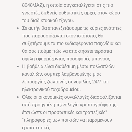
8048/JAZ), η οποία συγκαταλέγεται στις πιο
γνωστές διεθνείς ρυθμιστικές αρχές στον χώρο
του διαδικτυακού τζόγου.
Σε αυτήν θα επανεξετάσουμε τις κύριες ενότητες
που παρουσιάζονται στον ιστότοπο, θα
συζητήσουμε τα πιο ενδιαφέροντα παιχνίδια και
θα σας πούμε πώς να αποκτήσετε τεράστια
οφέλη εφαρμόζοντας προσφορές μπόνους.
Η βοήθεια είναι διαθέσιμη μέσω πολλαπλών
καναλιών, συμπεριλαμβανομένης μιας
λειτουργίας ζωντανής συνομιλίας 24/7 και
ηλεκτρονικού ταχυδρομείου.
Όλες οι οικονομικές συναλλαγές διασφαλίζονται
από προηγμένη τεχνολογία κρυπτογράφησης,
έτσι ώστε οι προσωπικές και τραπεζικές”
“πληροφορίες των παικτών να παραμένουν
εμπιστευτικές.