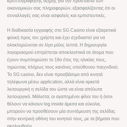
κρυπτογράφησης αιχμής για την προστασία των
οικονομικών σας πληροφοριών, εξασφαλίζοντας ότι οι
συναλλαγές σας είναι ασφαλείς και εμπιστευτικές.
Η διαδικασία εγγραφής στο SG Casino είναι εξαιρετικά
φιλική προς τον χρήστη και έχει σχεδιαστεί για να
ολοκληρώνεται σε λίγα μόλις λεπτά. Η δημιουργία
λογαριασμού επιτρέπεται αποκλειστικά σε άτομα που
έχουν συμπληρώσει το 18ο έτος της ηλικίας τους,
τηρώντας πλήρως τους κανόνες υπεύθυνου παιχνιδιού.
Το SG casino, δεν είναι προσβάσιμο από κινητά
τηλέφωνα μέσω application, αλλά είναι αρκετά
λειτουργική η σελίδα του ώστε να είναι απόλυτα
λειτουργικό. Μάλιστα, οι αγαπημένοι φίλοι του ή όσοι
θέλουν να κάνουν log inside άμεσα και εύκολα,
μπορούν να προσθέσουν μία συντόμευση της σελίδας
στην κεντρική οθόνη του κινητού τους, με τα βήματα που
ακολουθούν.