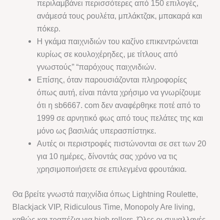
περιλαμβάνει περισσότερες από 150 επιλογές,
ανάμεσά τους ρουλέτα, μπλάκτζακ, μπακαρά και
πόκερ.
Η γκάμα παιχνιδιών του καζίνο επικεντρώνεται
κυρίως σε κουλοχέρηδες, με τίτλους από
γνωστούς” “παρόχους παιχνιδιών.
Επίσης, όταν παρουσιάζονται πληροφορίες
όπως αυτή, είναι πάντα χρήσιμο να γνωρίζουμε
ότι η sb6667. com δεν αναφέρθηκε ποτέ από το
1999 σε αρνητικό φως από τους πελάτες της και
μόνο ως βασιλιάς υπερασπίστηκε.
Αυτές οι περιστροφές πιστώνονται σε σετ των 20
για 10 ημέρες, δίνοντάς σας χρόνο να τις
χρησιμοποιήσετε σε επιλεγμένα φρουτάκια.
Θα βρείτε γνωστά παιχνίδια όπως Lightning Roulette,
Blackjack VIP, Ridiculous Time, Monopoly Are living,
καθώς και τραπέζια για high rollers. Όλες οι συναλλαγές