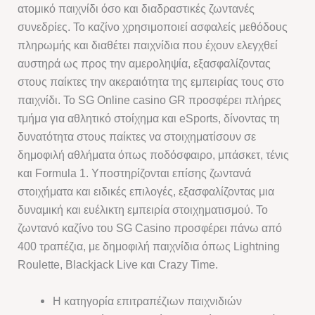
ατομικό παιχνίδι όσο και διαδραστικές ζωντανές
συνεδρίες. Το καζίνο χρησιμοποιεί ασφαλείς μεθόδους
πληρωμής και διαθέτει παιχνίδια που έχουν ελεγχθεί
αυστηρά ως προς την αμεροληψία, εξασφαλίζοντας
στους παίκτες την ακεραιότητα της εμπειρίας τους στο
παιχνίδι. Το SG Online casino GR προσφέρει πλήρες
τμήμα για αθλητικό στοίχημα και eSports, δίνοντας τη
δυνατότητα στους παίκτες να στοιχηματίσουν σε
δημοφιλή αθλήματα όπως ποδόσφαιρο, μπάσκετ, τένις
και Formula 1. Υποστηρίζονται επίσης ζωντανά
στοιχήματα και ειδικές επιλογές, εξασφαλίζοντας μια
δυναμική και ευέλικτη εμπειρία στοιχηματισμού. Το
ζωντανό καζίνο του SG Casino προσφέρει πάνω από
400 τραπέζια, με δημοφιλή παιχνίδια όπως Lightning
Roulette, Blackjack Live και Crazy Time.
Η κατηγορία επιτραπέζιων παιχνιδιών