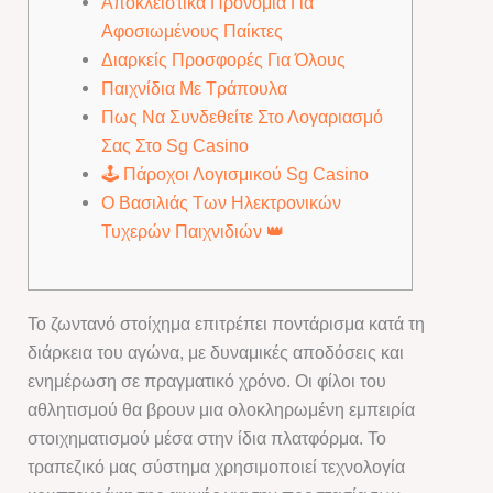
Αποκλειστικά Προνόμια Για
Αφοσιωμένους Παίκτες
Διαρκείς Προσφορές Για Όλους
Παιχνίδια Με Τράπουλα
Πως Να Συνδεθείτε Στο Λογαριασμό
Σας Στο Sg Casino
🕹️ Πάροχοι Λογισμικού Sg Casino
Ο Βασιλιάς Των Ηλεκτρονικών
Τυχερών Παιχνιδιών 👑
Το ζωντανό στοίχημα επιτρέπει ποντάρισμα κατά τη
διάρκεια του αγώνα, με δυναμικές αποδόσεις και
ενημέρωση σε πραγματικό χρόνο. Οι φίλοι του
αθλητισμού θα βρουν μια ολοκληρωμένη εμπειρία
στοιχηματισμού μέσα στην ίδια πλατφόρμα. Το
τραπεζικό μας σύστημα χρησιμοποιεί τεχνολογία