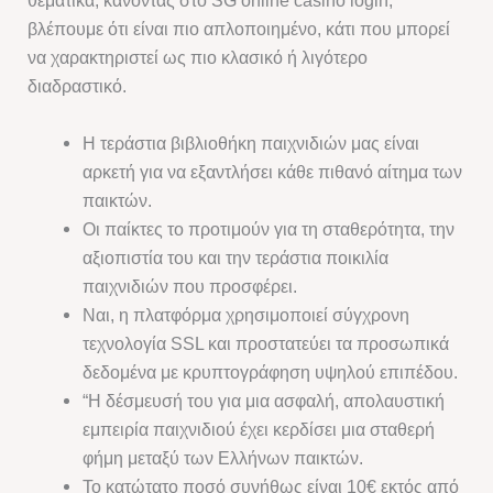
θεματικά, κάνοντας στο SG online casino login,
βλέπουμε ότι είναι πιο απλοποιημένο, κάτι που μπορεί
να χαρακτηριστεί ως πιο κλασικό ή λιγότερο
διαδραστικό.
Η τεράστια βιβλιοθήκη παιχνιδιών μας είναι
αρκετή για να εξαντλήσει κάθε πιθανό αίτημα των
παικτών.
Οι παίκτες το προτιμούν για τη σταθερότητα, την
αξιοπιστία του και την τεράστια ποικιλία
παιχνιδιών που προσφέρει.
Ναι, η πλατφόρμα χρησιμοποιεί σύγχρονη
τεχνολογία SSL και προστατεύει τα προσωπικά
δεδομένα με κρυπτογράφηση υψηλού επιπέδου.
“Η δέσμευσή του για μια ασφαλή, απολαυστική
εμπειρία παιχνιδιού έχει κερδίσει μια σταθερή
φήμη μεταξύ των Ελλήνων παικτών.
Το κατώτατο ποσό συνήθως είναι 10€ εκτός από