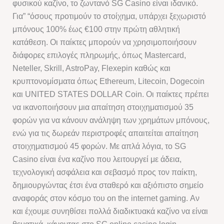
φυσικού καζίνο, το ζωντανό SG Casino είναι ιδανικό.
Για” “όσους προτιμούν το στοίχημα, υπάρχει ξεχωριστό
μπόνους 100% έως €100 στην πρώτη αθλητική
κατάθεση. Οι παίκτες μπορούν να χρησιμοποιήσουν
διάφορες επιλογές πληρωμής, όπως Mastercard,
Neteller, Skrill, AstroPay, Flexepin καθώς και
κρυπτονομίσματα όπως Ethereum, Litecoin, Dogecoin
και UNITED STATES DOLLAR Coin. Οι παίκτες πρέπει
να ικανοποιήσουν μια απαίτηση στοιχηματισμού 35
φορών για να κάνουν ανάληψη των χρημάτων μπόνους,
ενώ για τις δωρεάν περιστροφές απαιτείται απαίτηση
στοιχηματισμού 45 φορών. Με απλά λόγια, το SG
Casino είναι ένα καζίνο που λειτουργεί με άδεια,
τεχνολογική ασφάλεια και σεβασμό προς τον παίκτη,
δημιουργώντας έτσι ένα σταθερό και αξιόπιστο σημείο
αναφοράς στον κόσμο του on the internet gaming. Αν
και έχουμε συνηθίσει πολλά διαδικτυακά καζίνο να είναι