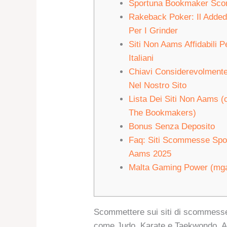
Sportuna Bookmaker Sc
Rakeback Poker: Il Adde
Per I Grinder
Siti Non Aams Affidabili P
Italiani
Chiavi Considerevolment
Nel Nostro Sito
Lista Dei Siti Non Aams (
The Bookmakers)
Bonus Senza Deposito
Faq: Siti Scommesse Spo
Aams 2025
Malta Gaming Power (mg
Scommettere sui siti di scommesse 
come Judo, Karate e Taekwondo. Acc