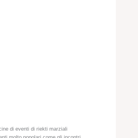
e di eventi di riekti marziali
ti molto popolari come gli incontri