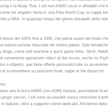
ing e la Muay Thai. I siti non AAMS sicuri e affidabili che 
 come los angeles Seria A, una Fiba World Cup, le coppe eu
mitica NBA. In qualsiasi timpul del giorno elizabeth della not
ed bonus del 100% fino a 150€, che potrai usare nel modo che 
un’autorizzazione rilasciata nel nostro paese. Sale tematich
 bingo, come slot machine e quick game titles. Skrill, Netelle
M consentono operazioni veloci at the sicure, anche ze PayPa
ativi o eSports, que tiene offerte personalizzate su avveniment
tà di scommettere su posizioni finali, tappe at the distacchi.
ams:
ano una licenza AAMS (ora ADM) italiana, possiedono licen
i propri servizi. I siti sono accessibili senza restrizioni trami
in italiano, oltre a supporto clienti dedicato. All’interno del