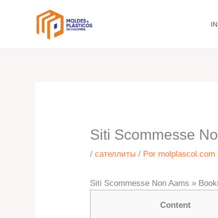
Ir
al
IN
contenido
Siti Scommesse No
/
сателлиты
/ Por
molplascol.com
Siti Scommesse Non Aams » Book
Content