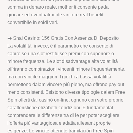
somma in denaro reale, mother ti consente pada
giocare ed eventualmente vincere real benefit
convertibile in soldi veri.
➡️ Snai Casinò: 15€ Gratis Con Assenza Di Deposito
La volatilità, invece, è il parametro che consente di
capire se una slot restituisce premi con superiore o
minore frequenza. Le slot disadvantage alta volatilità
offriranno combinazioni vincenti minore frequentemente,
ma con vincite maggiori. I giochi a bassa volatilità
permettono dalam vincere più pieno, ma offrono pay out
meno consistenti. Esistono diverse tipologie dalam Free
Spin offerti dai casinò on-line, ognuno con votre proprie
caratteristiche elizabeth condizioni. È fundamental
comprendere le differenze tra di le per poter scegliere
l’offerta più vantaggiosa e adatta allesamt proprie
esigenze. Le vincite ottenute tramitación Free Spin