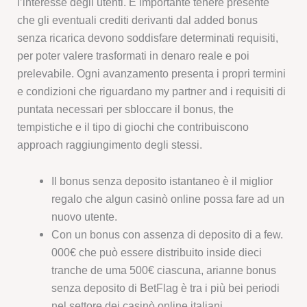
l’interesse degli utenti. È importante tenere presente
che gli eventuali crediti derivanti dal added bonus
senza ricarica devono soddisfare determinati requisiti,
per poter valere trasformati in denaro reale e poi
prelevabile. Ogni avanzamento presenta i propri termini
e condizioni che riguardano my partner and i requisiti di
puntata necessari per sbloccare il bonus, the
tempistiche e il tipo di giochi che contribuiscono
approach raggiungimento degli stessi.
Il bonus senza deposito istantaneo è il miglior
regalo che algun casinò online possa fare ad un
nuovo utente.
Con un bonus con assenza di deposito di a few.
000€ che può essere distribuito inside dieci
tranche de uma 500€ ciascuna, arianne bonus
senza deposito di BetFlag è tra i più bei periodi
nel settore dei casinò online italiani.