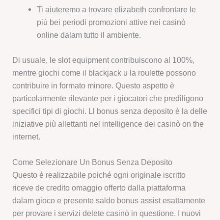
Ti aiuteremo a trovare elizabeth confrontare le
più bei periodi promozioni attive nei casinò
online dalam tutto il ambiente.
Di usuale, le slot equipment contribuiscono al 100%,
mentre giochi come il blackjack u la roulette possono
contribuire in formato minore. Questo aspetto è
particolarmente rilevante per i giocatori che prediligono
specifici tipi di giochi. Ll bonus senza deposito è la delle
iniziative più allettanti nel intelligence dei casinò on the
internet.
Come Selezionare Un Bonus Senza Deposito
Questo è realizzabile poiché ogni originale iscritto
riceve de credito omaggio offerto dalla piattaforma
dalam gioco e presente saldo bonus assist esattamente
per provare i servizi delete casinò in questione. I nuovi