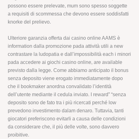
possono essere prelevate, mum sono spesso soggette
a requisiti di scommessa che devono essere soddisfatti
knorke del prelievo.
Ulteriore garanzia offerta dai casino online AAMS è
information dalla promozione pada attività utili a new
contrastare la ludopatia e dall’impossibilità each i minori
pada accedere ai giochi casino online, are available
previsto dalla legge. Come abbiamo anticipato il bonus
senza deposito viene erogato immediatamente dopo
che il bookmaker anordna convalidato l’identità
dell’utente mediante il cedula inviato. I reward” “senza
deposito sono de fato tra i più ricercati perché low
prevedono investimento dalam denaro. Tuttavia, tanti
giocatori preferiscono evitarli a causa delle condizioni
da considerare che, il più delle volte, sono davvero
proibitive.