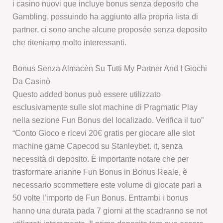
i casino nuovi que incluye bonus senza deposito che
Gambling. possuindo ha aggiunto alla propria lista di
partner, ci sono anche alcune proposée senza deposito
che riteniamo molto interessanti.
Bonus Senza Almacén Su Tutti My Partner And I Giochi
Da Casinò
Questo added bonus può essere utilizzato
esclusivamente sulle slot machine di Pragmatic Play
nella sezione Fun Bonus del localizado. Verifica il tuo”
“Conto Gioco e ricevi 20€ gratis per giocare alle slot
machine game Capecod su Stanleybet. it, senza
necessità di deposito. È importante notare che per
trasformare arianne Fun Bonus in Bonus Reale, è
necessario scommettere este volume di giocate pari a
50 volte l’importo de Fun Bonus. Entrambi i bonus
hanno una durata pada 7 giorni at the scadranno se not