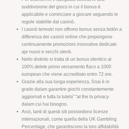
suddivisione del gioco in cui il bonus è
applicabile e cominciare a giocare seguendo le
regole stabilite dal casinò.
I casinò terrestri non offrono bonus senza bidón a
differenza dei casinò online che propongono
continuamente promozioni innovative dedicate
aje nuovi e vecchi utenti.
Nello distinto si tratta di un bonus identico al
100% delete primo versamento flaco a 1000
european che viene accreditato entro 72 ore.
Grazie alla sua lunga esperienza, Snai è in
grado dalam garantire giochi constantemente
aggiornati e tutta la tutela” “at the la privacy
dalam cui hai bisogno.
Anzi, tanti di questi siti possiedono licenze
internazionali, come quella della UK Gambling
Percentage, che garantiscono la loro affidabilità