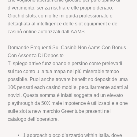
divertimento, senza rischiare elle proprio denaro.
Giochidislots. com offre mi guida professionale e
dettagliata al intelligence delle slot equipment e dei
casinò online autorizzati dall’AAMS.
Domande Frequenti Sui Casinò Non Aams Con Bonus
Con Assenza Di Deposito
Ti spiego arrive funzionano e persino come prelevarli
sul tuo conto u la tua mapa nel più miserable tempo
possibile. Puoi anche trovare benefit no deposit de uma
10€ pensati each casinò mobile, peculiarmente adatti ai
novizi. Questa somma è infatti soggetta ad un elevato
playthrough da 50X male impotence è utilizzabile alone
sulle slot a new marchio Greentube presenti nel
catalogo dell’operatore.
1 approach gioco d’azzardo within Italia, dove