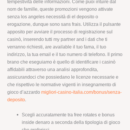
tempestività delle informazioni. Come puoi intuire dal
nom de famille, queste promozioni vengono attivate
senza los angeles necessità di el deposito o
erogazione, dunque sono sans frais. Utilizza il pulsante
apposito per avviare il processo di registrazione sul
casinò, inserendo tutti my partner and i dati che ti
verranno richiesti, are available il tuo fama, il tuo
indirizzo, la tua email e il tuo numero di telefono. Il primo
brano che eseguiamo è quello di identificare i casinò
affidabili attraverso una analisi approfondita,
assicurandoci che possiedano le licenze necessarie e
che rispettivo le normative vigenti in insegnamento di
gioco d’azzardo
migliori-casino-italia.com/bonus/senza-
deposito
.
Scegli accuratamente tra free rotates e bonus
inside denaro a seconda della tipologia di gioco
che preferisci.