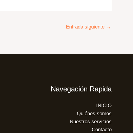
Entrada siguiente
→
Navegación Rapida
INICIO
Quiénes somos
Nuestros servicios
Contacto