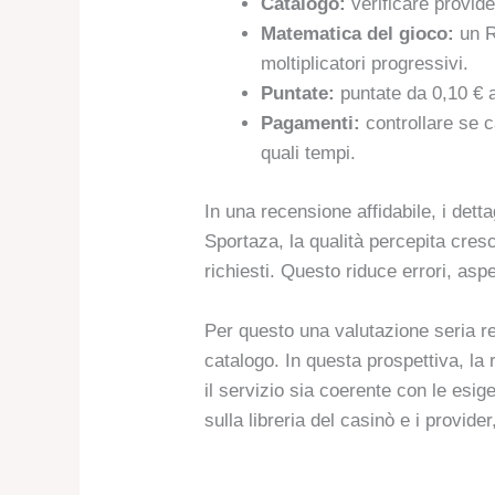
Catalogo:
verificare provider
Matematica del gioco:
un R
moltiplicatori progressivi.
Puntate:
puntate da 0,10 € a
Pagamenti:
controllare se c
quali tempi.
In una recensione affidabile, i dett
Sportaza, la qualità percepita cre
richiesti. Questo riduce errori, asp
Per questo una valutazione seria r
catalogo. In questa prospettiva, la
il servizio sia coerente con le esig
sulla libreria del casinò e i provide