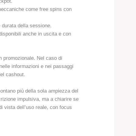
ackpot.
 meccaniche come free spins con
 durata della sessione.
isponibili anche in uscita e con
aim promozionale. Nel caso di
elle informazioni e nei passaggi
del cashout.
contano più della sola ampiezza del
crizione impulsiva, ma a chiarire se
i vista dell’uso reale, con focus