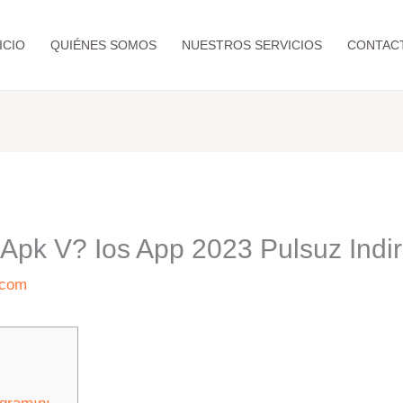
ICIO
QUIÉNES SOMOS
NUESTROS SERVICIOS
CONTAC
 Apk V? Ios App 2023 Pulsuz Indi
.com