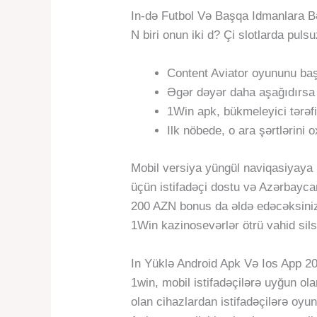
In-də Futbol Və Başqa Idmanlara 
N biri onun iki d? Çi slotlarda pul
Content Aviator oyununu baş
Əgər dəyər daha aşağıdırsa v
1Win apk, bükmeleyici tərəfin
Ilk nöbede, o ara şərtlərin
Mobil versiya yüngül naviqasiyaya i
üçün istifadəçi dostu və Azərbaycan
200 AZN bonus da əldə edəcəksiniz.
1Win kazinosevərlər ötrü vahid sils
In Yüklə Android Apk Və Ios App 2
1win, mobil istifadəçilərə uyğun ol
olan cihazlardan istifadəçilərə oyu