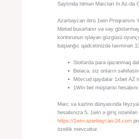
Saytında Idman Mərcləri In Az-da
Azərbaycan ötrü 1win Proqramını
Metod buxarlanır və səy göstərmə
kontorunun işləyən güzgüsü oyunçu
başlanğıc qadcetinizdə təxminən 1
Slotlarda para qazanmaq da
Beləcə, siz onların səhifəsin
Mövcud qaydalar 1xbet AZ mər
1Win bet müştərisi hesabını
Mərc və kazino dünyasında feyzyab
hesabınıza 5. 1win ə giriş istənil
https://1win-azerbaycan-24.com
pr
özellik mevcuttur.