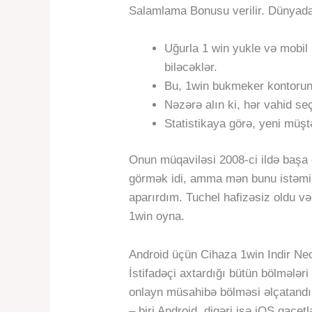
Salamlama Bonusu verilir. Dünyada
Uğurla 1 win yukle və mobil 
biləcəklər.
Bu, 1win bukmeker kontorund
Nəzərə alın ki, hər vahid 
Statistikaya görə, yeni müştə
Onun müqaviləsi 2008-ci ildə başa 
görmək idi, amma mən bunu istəmird
aparırdım. Tuchel hafizəsiz oldu və 
1win oyna.
Android üçün Cihaza 1win Indir Ne
İstifadəçi axtardığı bütün bölmələ
onlayn müsahibə bölməsi əlçatandır.
– biri Android, digəri isə iOS qace