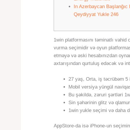
In Azerbaycan Başlanğıc 
Qeydiyyat Yukle 246
1win platformasını təminatlı vahid 
vurma seçimidir və oyun platforma
etməyə və əski hesabınızdan oynam
axtarışından qurtuluş edəcək və int
27 yaş, Orta, iş təcrübəm 5
Mobil versiya yüngül naviqas
Bu şəkildə, zəruri şərtləri 
Sin şəhərinin glitz və qlamu
1win yukle seçimi və daha da
AppStore-da isə iPhone-un seçimin