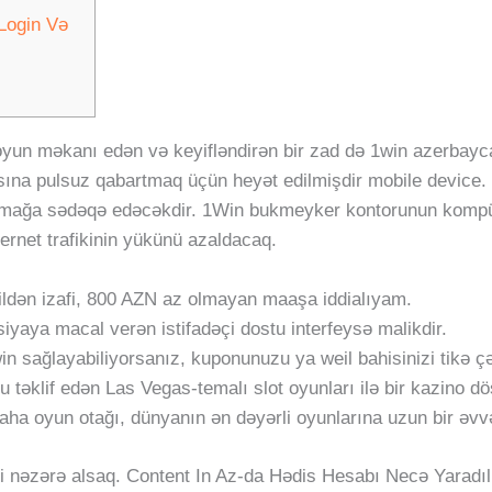
Login Və
oyun məkanı edən və keyifləndirən bir zad də 1win azerbayca
sına pulsuz qabartmaq üçün heyət edilmişdir mobile device
ağa sədəqə edəcəkdir. 1Win bukmeyker kontorunun kompüter
ernet trafikinin yükünü azaldacaq.
 ildən izafi, 800 AZN az olmayan maaşa iddialıyam.
iyaya macal verən istifadəçi dostu interfeysə malikdir.
1win sağlayabiliyorsanız, kuponunuzu ya weil bahisinizi tikə 
ru təklif edən Las Vegas-temalı slot oyunları ilə bir kazino 
ha oyun otağı, dünyanın ən dəyərli oyunlarına uzun bir əvvə
i nəzərə alsaq. Content In Az-da Hədis Hesabı Necə Yaradıl