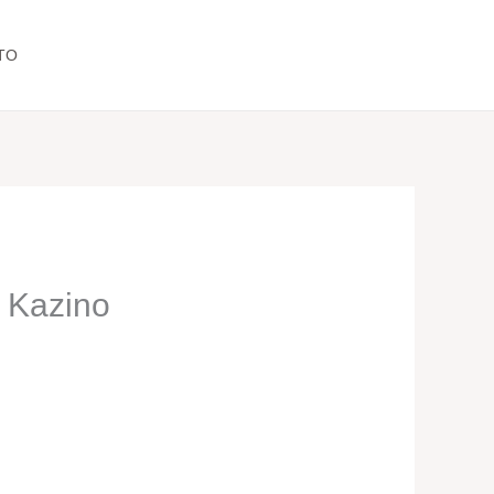
TO
r Kazino