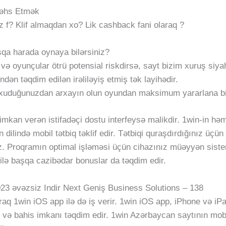
Bəhs Etmək
suz f? Klif almaqdan xo? Lik cashback fani olaraq ?
qa harada oynaya bilərsiniz?
ə oyunçular ötrü potensial riskdirsə, sayt bizim xuruş siya
dən təqdim edilən irəliləyiş etmiş tək layihədir.
i oxuduğunuzdan arxayın olun oyundan maksimum yararlana bi
mkan verən istifadəçi dostu interfeysə malikdir. 1win-in həm
 dilində mobil tətbiq təklif edir. Tətbiqi quraşdırdığınız ü
 Proqramın optimal işləməsi üçün cihazınız müəyyən sistem ş
ilə başqa cazibədar bonuslar da təqdim edir.
023 əvəzsiz Indir Next Geniş Business Solutions – 138
araq 1win iOS app ilə də iş verir. 1win iOS app, iPhone və i
n və bahis imkanı təqdim edir. 1win Azərbaycan saytının mobi