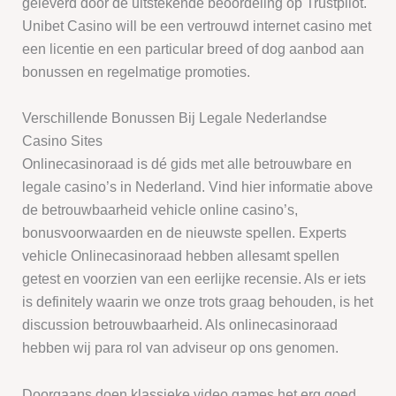
geleverd door de uitstekende beoordeling op Trustpilot.
Unibet Casino will be een vertrouwd internet casino met
een licentie en een particular breed of dog aanbod aan
bonussen en regelmatige promoties.
Verschillende Bonussen Bij Legale Nederlandse
Casino Sites
Onlinecasinoraad is dé gids met alle betrouwbare en
legale casino’s in Nederland. Vind hier informatie above
de betrouwbaarheid vehicle online casino’s,
bonusvoorwaarden en de nieuwste spellen. Experts
vehicle Onlinecasinoraad hebben allesamt spellen
getest en voorzien van een eerlijke recensie. Als er iets
is definitely waarin we onze trots graag behouden, is het
discussion betrouwbaarheid. Als onlinecasinoraad
hebben wij para rol van adviseur op ons genomen.
Doorgaans doen klassieke video games het erg goed,