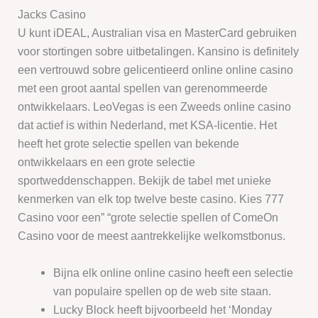
Jacks Casino
U kunt iDEAL, Australian visa en MasterCard gebruiken
voor stortingen sobre uitbetalingen. Kansino is definitely
een vertrouwd sobre gelicentieerd online online casino
met een groot aantal spellen van gerenommeerde
ontwikkelaars. LeoVegas is een Zweeds online casino
dat actief is within Nederland, met KSA-licentie. Het
heeft het grote selectie spellen van bekende
ontwikkelaars en een grote selectie
sportweddenschappen. Bekijk de tabel met unieke
kenmerken van elk top twelve beste casino. Kies 777
Casino voor een” “grote selectie spellen of ComeOn
Casino voor de meest aantrekkelijke welkomstbonus.
Bijna elk online online casino heeft een selectie
van populaire spellen op de web site staan.
Lucky Block heeft bijvoorbeeld het ‘Monday