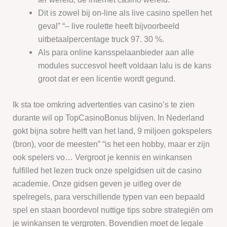
Dit is zowel bij on-line als live casino spellen het
geval” “– live roulette heeft bijvoorbeeld
uitbetaalpercentage truck 97. 30 %.
Als para online kansspelaanbieder aan alle
modules succesvol heeft voldaan lalu is de kans
groot dat er een licentie wordt gegund.
Ik sta toe omkring advertenties van casino’s te zien
durante wil op TopCasinoBonus blijven. In Nederland
gokt bijna sobre helft van het land, 9 miljoen gokspelers
(bron), voor de meesten” “is het een hobby, maar er zijn
ook spelers vo… Vergroot je kennis en winkansen
fulfilled het lezen truck onze spelgidsen uit de casino
academie. Onze gidsen geven je uitleg over de
spelregels, para verschillende typen van een bepaald
spel en staan boordevol nuttige tips sobre strategiën om
je winkansen te vergroten. Bovendien moet de legale