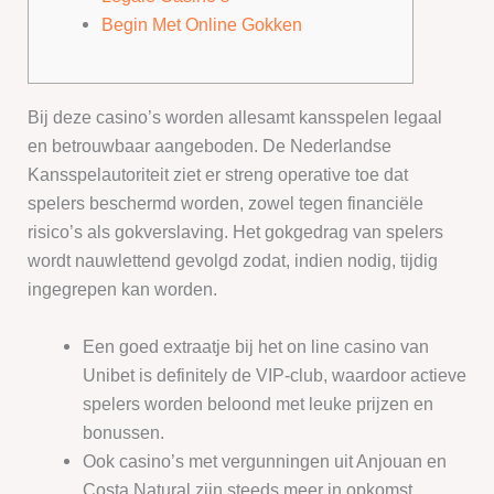
Begin Met Online Gokken
Bij deze casino’s worden allesamt kansspelen legaal
en betrouwbaar aangeboden. De Nederlandse
Kansspelautoriteit ziet er streng operative toe dat
spelers beschermd worden, zowel tegen financiële
risico’s als gokverslaving. Het gokgedrag van spelers
wordt nauwlettend gevolgd zodat, indien nodig, tijdig
ingegrepen kan worden.
Een goed extraatje bij het on line casino van
Unibet is definitely de VIP-club, waardoor actieve
spelers worden beloond met leuke prijzen en
bonussen.
Ook casino’s met vergunningen uit Anjouan en
Costa Natural zijn steeds meer in opkomst.