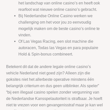
het landschap van online casino’s en heeft ook
rearfoot wat nieuwe online casino’s gebracht.
Bij Nederlandse Online Casino werken we
challenging om het voor jou zo eenvoudig
mogelijk maken om de beste casino’s online te
vinden.
Of Las Vegas Racing, een slot machine die
autoracen, Todas las Vegas en para populaire
Hold & Spin-bonus combineert.
Betekent dit dat de andere legale online casino’s
vehicle Nederland niet goed zijn? Alleen zijn die
goksites niet het allerbeste operative minstens één
belangrijk criterium en dus geen uitblinker. Als speler”
“bij een illegaal casino spelen zonder vergunning van
de Nederlandse Kansspelautoriteit is strafbaar. Je hoeft
niet te vrezen voor een gevangenisstraf maar je kan wel