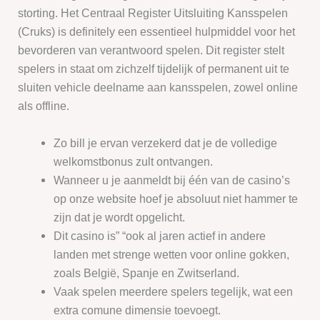
storting. Het Centraal Register Uitsluiting Kansspelen
(Cruks) is definitely een essentieel hulpmiddel voor het
bevorderen van verantwoord spelen. Dit register stelt
spelers in staat om zichzelf tijdelijk of permanent uit te
sluiten vehicle deelname aan kansspelen, zowel online
als offline.
Zo bill je ervan verzekerd dat je de volledige
welkomstbonus zult ontvangen.
Wanneer u je aanmeldt bij één van de casino’s
op onze website hoef je absoluut niet hammer te
zijn dat je wordt opgelicht.
Dit casino is” “ook al jaren actief in andere
landen met strenge wetten voor online gokken,
zoals België, Spanje en Zwitserland.
Vaak spelen meerdere spelers tegelijk, wat een
extra comune dimensie toevoegt.