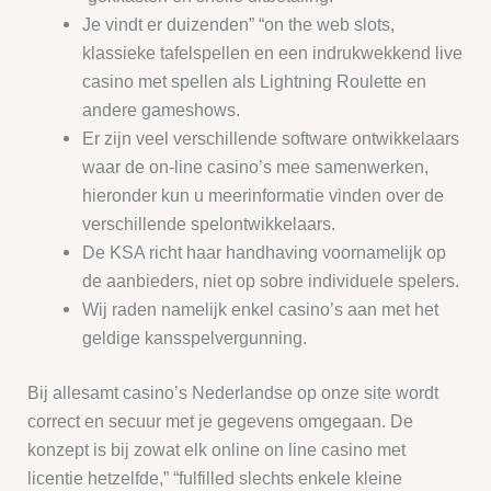
Je vindt er duizenden” “on the web slots,
klassieke tafelspellen en een indrukwekkend live
casino met spellen als Lightning Roulette en
andere gameshows.
Er zijn veel verschillende software ontwikkelaars
waar de on-line casino’s mee samenwerken,
hieronder kun u meerinformatie vinden over de
verschillende spelontwikkelaars.
De KSA richt haar handhaving voornamelijk op
de aanbieders, niet op sobre individuele spelers.
Wij raden namelijk enkel casino’s aan met het
geldige kansspelvergunning.
Bij allesamt casino’s Nederlandse op onze site wordt
correct en secuur met je gegevens omgegaan. De
konzept is bij zowat elk online on line casino met
licentie hetzelfde,” “fulfilled slechts enkele kleine