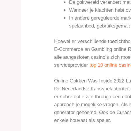
De gokwereld verandert met 
Wanneer je klachten hebt ove
In andere gereguleerde mar
spelaanbod, gebruiksgemak 
Hoewel er verschillende toezichtho
E-Commerce en Gambling online Re
alle aangesloten casino’s zich moe
serviceprovider
top 10 online casi
Online Gokken Was Inside 2022 Luc
De Nederlandse Kansspelautoriteit
er sobre optie zijn through een con
approach je mogelijke vragen. Als 
generator genoemd. Ook de Curacao
enkele houvast als speler.