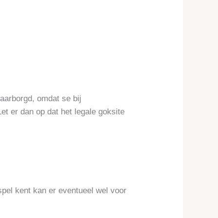
aarborgd, omdat se bij
et er dan op dat het legale goksite
spel kent kan er eventueel wel voor