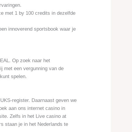
rvaringen.
ce met 1 by 100 credits in dezelfde
 een innoverend sportsbook waar je
DEAL. Op zoek naar het
rij met een vergunning van de
 kunt spelen.
t CRUKS-register. Daarnaast geven we
oek aan ons internet casino in
te. Zelfs in het Live casino at
s staan je in het Nederlands te