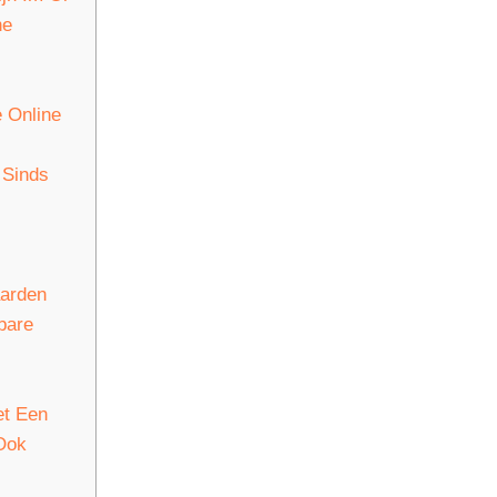
he
 Online
 Sinds
aarden
bare
et Een
Ook