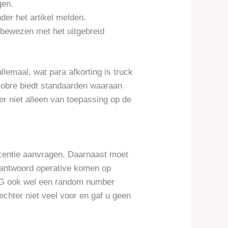
gen.
der het artikel melden.
bewezen met het uitgebreid
lemaal, wat para afkorting is truck
obre biedt standaarden waaraan
er niet alleen van toepassing op de
icentie aanvragen. Daarnaast moet
el antwoord operative komen op
 RNG ook wel een random number
hter niet veel voor en gaf u geen