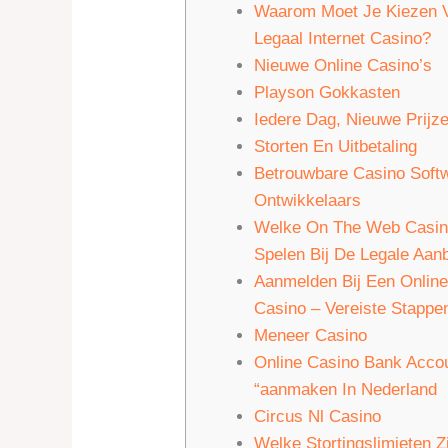
Waarom Moet Je Kiezen 
Legaal Internet Casino?
Nieuwe Online Casino’s
Playson Gokkasten
Iedere Dag, Nieuwe Prijz
Storten En Uitbetaling
Betrouwbare Casino Soft
Ontwikkelaars
Welke On The Web Casin
Spelen Bij De Legale Aan
Aanmelden Bij Een Online
Casino – Vereiste Stappe
Meneer Casino
Online Casino Bank Acco
“aanmaken In Nederland
Circus Nl Casino
Welke Stortingslimieten Z