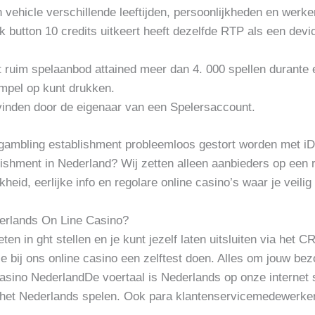
vehicle verschillende leeftijden, persoonlijkheden en werke
 button 10 credits uitkeert heeft dezelfde RTP als een devi
t ruim spelaanbod attained meer dan 4. 000 spellen durante
empel op kunt drukken.
vinden door de eigenaar van een Spelersaccount.
e gambling establishment probleemloos gestort worden met i
ishment in Nederland? Wij zetten alleen aanbieders op een 
heid, eerlijke info en regolare online casino’s waar je veilig
erlands On Line Casino?
ten in ght stellen en je kunt jezelf laten uitsluiten via he
je bij ons online casino een zelftest doen. Alles om jouw bez
sino NederlandDe voertaal is Nederlands op onze internet si
in het Nederlands spelen. Ook para klantenservicemedewerker