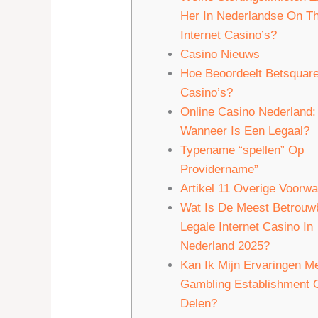
Her In Nederlandse On T
Internet Casino’s?
Casino Nieuws
Hoe Beoordeelt Betsquare
Casino’s?
Online Casino Nederland:
Wanneer Is Een Legaal?
Typename “spellen” Op
Providername”
Artikel 11 Overige Voorw
Wat Is De Meest Betrouw
Legale Internet Casino In
Nederland 2025?
Kan Ik Mijn Ervaringen M
Gambling Establishment 
Delen?