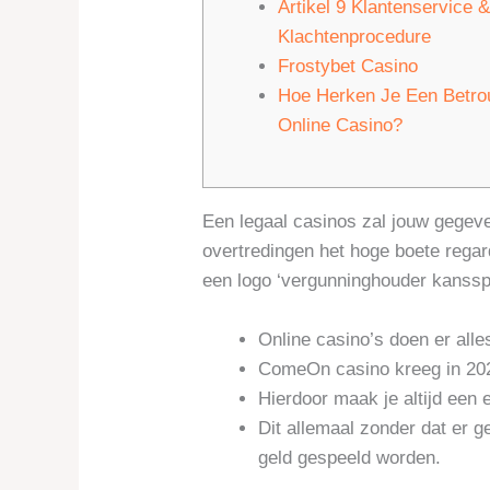
Artikel 9 Klantenservice 
Klachtenprocedure
Frostybet Casino
Hoe Herken Je Een Betr
Online Casino?
Een legaal casinos zal jouw gegeve
overtredingen het hoge boete regard
een logo ‘vergunninghouder kansspel
Online casino’s doen er alle
ComeOn casino kreeg in 202
Hierdoor maak je altijd een 
Dit allemaal zonder dat er g
geld gespeeld worden.