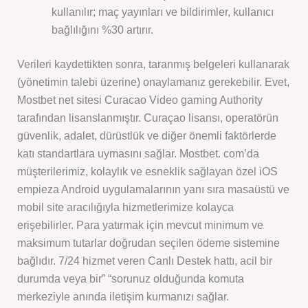
kullanılır; maç yayınları ve bildirimler, kullanıcı
bağlılığını %30 artırır.
Verileri kaydettikten sonra, taranmış belgeleri kullanarak
(yönetimin talebi üzerine) onaylamanız gerekebilir. Evet,
Mostbet net sitesi Curacao Video gaming Authority
tarafından lisanslanmıştır. Curaçao lisansı, operatörün
güvenlik, adalet, dürüstlük ve diğer önemli faktörlerde
katı standartlara uymasını sağlar. Mostbet. com’da
müşterilerimiz, kolaylık ve esneklik sağlayan özel iOS
empieza Android uygulamalarının yanı sıra masaüstü ve
mobil site aracılığıyla hizmetlerimize kolayca
erişebilirler. Para yatırmak için mevcut minimum ve
maksimum tutarlar doğrudan seçilen ödeme sistemine
bağlıdır. 7/24 hizmet veren Canlı Destek hattı, acil bir
durumda veya bir” “sorunuz olduğunda komuta
merkeziyle anında iletişim kurmanızı sağlar.