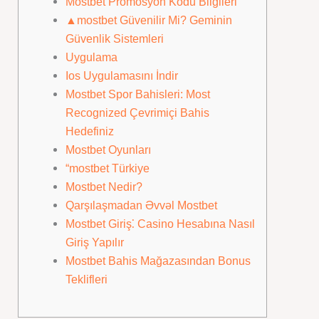
Mostbet Promosyon Kodu Bilgileri
▲mostbet Güvenilir Mi? Geminin
Güvenlik Sistemleri
Uygulama
Ios Uygulamasını İndir
Mostbet Spor Bahisleri: Most
Recognized Çevrimiçi Bahis
Hedefiniz
Mostbet Oyunları
“mostbet Türkiye
Mostbet Nedir?
Qarşılaşmadan Əvvəl Mostbet
Mostbet Giriş⁚ Casino Hesabına Nasıl
Giriş Yapılır
Mostbet Bahis Mağazasından Bonus
Teklifleri