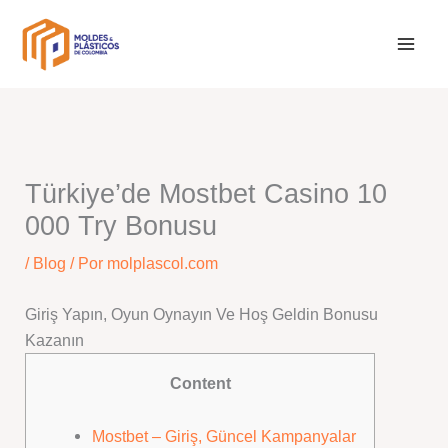
Ir
al
contenido
Türkiye’de Mostbet Casino 10
000 Try Bonusu
/
Blog
/ Por
molplascol.com
Giriş Yapın, Oyun Oynayın Ve Hoş Geldin Bonusu
Kazanın
Content
Mostbet – Giriş, Güncel Kampanyalar