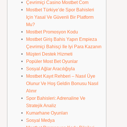
Çevrimiçi Casino Mostbet Com
Mostbet Türkiye’de Spor Bahisleri
Için Yasal Ve Güvenli Bir Platform
Mu?
Mostbet Promosyon Kodu
Mostbet Giriş Bahis Yapın Empieza
Çevrimiçi Bahisçi Ile Iyi Para Kazanın
Müşteri Destek Hizmeti
Popüler Most Bet Oyunlar
Sosyal Ağlar Aracılığıyla
Mostbet Kayıt Rehberi – Nasıl Üye
Olunur Ve Hoş Geldin Bonusu Nasıl
Alınır
Spor Bahisleri: Adrenaline Ve
Stratejik Analiz
Kumarhane Oyunları
Sosyal Medya