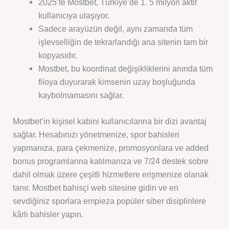
2025’te Mostbet, Türkiye’de 1. 5 milyon aktif
kullanıcıya ulaşıyor.
Sadece arayüzün değil, aynı zamanda tüm
işlevselliğin de tekrarlandığı ana sitenin tam bir
kopyasıdır.
Mostbet, bu koordinat değişikliklerini anında tüm
filoya duyurarak kimsenin uzay boşluğunda
kaybolmamasını sağlar.
Mostbet’in kişisel kabini kullanıcılarına bir dizi avantaj
sağlar. Hesabınızı yönetmenize, spor bahisleri
yapmanıza, para çekmenize, promosyonlara ve added
bonus programlarına katılmanıza ve 7/24 destek sobre
dahil olmak üzere çeşitli hizmetlere erişmenize olanak
tanır. Mostbet bahisçi web sitesine gidin ve en
sevdiğiniz sporlara empieza popüler siber disiplinlere
kârlı bahisler yapın.