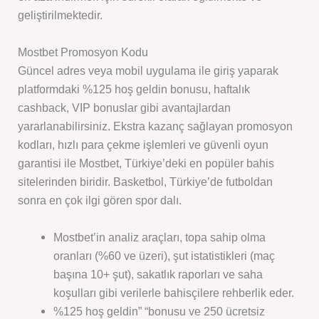
geliştirilmektedir.
Mostbet Promosyon Kodu
Güncel adres veya mobil uygulama ile giriş yaparak
platformdaki %125 hoş geldin bonusu, haftalık
cashback, VIP bonuslar gibi avantajlardan
yararlanabilirsiniz. Ekstra kazanç sağlayan promosyon
kodları, hızlı para çekme işlemleri ve güvenli oyun
garantisi ile Mostbet, Türkiye’deki en popüler bahis
sitelerinden biridir. Basketbol, Türkiye’de futboldan
sonra en çok ilgi gören spor dalı.
Mostbet’in analiz araçları, topa sahip olma
oranları (%60 ve üzeri), şut istatistikleri (maç
başına 10+ şut), sakatlık raporları ve saha
koşulları gibi verilerle bahisçilere rehberlik eder.
%125 hoş geldin” “bonusu ve 250 ücretsiz