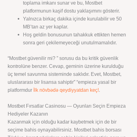
toplama imkanı sunar ve bu, Mostbet
platformunun kaşif dostu yaklaşımını gösterir.
Yalnızca birkaç dakika içinde kurulabilir ve 50
MB’tan az yer kaplar.
Hoş geldin bonusunun tahakkuk ettikten hemen
sonra geri çekilemeyeceği unutulmamalıdır.
“Mostbet güvenilir mi? ” sorusu da bu kritik güvenlik
kontrolüne benzer. Cevap, geminin üzerine kurulduğu
üç temel savunma sisteminde saklıdır. Evet, Mostbet,
uluslararası bir lisansa sahiptir” “empieza yasal bir
platformdur
İlk növbədə qeydiyyatdan keç!
.
Mostbet Fırsatlar Casinosu — Oyunları Seçin Empieza
Hediyeler Kazanın
Kazanmak için olduğu kadar kaybetmek için de bir
seçime bahis oynayabilirsiniz. Mostbet bahis borsası