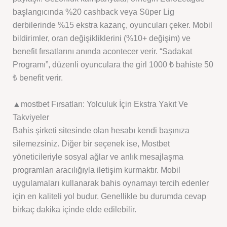
başlangıcında %20 cashback veya Süper Lig
derbilerinde %15 ekstra kazanç, oyuncuları çeker. Mobil
bildirimler, oran değişikliklerini (%10+ değişim) ve
benefit fırsatlarını anında acontecer verir. “Sadakat
Programı”, düzenli oyunculara the girl 1000 ₺ bahiste 50
₺ benefit verir.
▲mostbet Fırsatları: Yolculuk İçin Ekstra Yakıt Ve
Takviyeler
Bahis şirketi sitesinde olan hesabı kendi başınıza
silemezsiniz. Diğer bir seçenek ise, Mostbet
yöneticileriyle sosyal ağlar ve anlık mesajlaşma
programları aracılığıyla iletişim kurmaktır. Mobil
uygulamaları kullanarak bahis oynamayı tercih edenler
için en kaliteli yol budur. Genellikle bu durumda cevap
birkaç dakika içinde elde edilebilir.