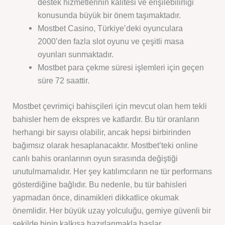
destek hizmetlerinin kalitesi ve erişilebilirliği
konusunda büyük bir önem taşımaktadır.
Mostbet Casino, Türkiye’deki oyunculara
2000’den fazla slot oyunu ve çeşitli masa
oyunları sunmaktadır.
Mostbet para çekme süresi işlemleri için geçen
süre 72 saattir.
Mostbet çevrimiçi bahisçileri için mevcut olan hem tekli
bahisler hem de ekspres ve katlardır. Bu tür oranların
herhangi bir sayısı olabilir, ancak hepsi birbirinden
bağımsız olarak hesaplanacaktır. Mostbet’teki online
canlı bahis oranlarının oyun sırasında değiştiği
unutulmamalıdır. Her şey katılımcıların ne tür performans
gösterdiğine bağlıdır. Bu nedenle, bu tür bahisleri
yapmadan önce, dinamikleri dikkatlice okumak
önemlidir. Her büyük uzay yolculuğu, gemiye güvenli bir
şekilde binip kalkışa hazırlanmakla başlar.