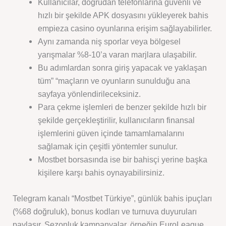
Kullanıcılar, doğrudan telefonlarına güvenli ve
hızlı bir şekilde APK dosyasını yükleyerek bahis
empieza casino oyunlarına erişim sağlayabilirler.
Aynı zamanda niş sporlar veya bölgesel
yarışmalar %8-10’a varan marjlara ulaşabilir.
Bu adımlardan sonra giriş yapacak ve yaklaşan
tüm” “maçların ve oyunların sunulduğu ana
sayfaya yönlendirileceksiniz.
Para çekme işlemleri de benzer şekilde hızlı bir
şekilde gerçekleştirilir, kullanıcıların finansal
işlemlerini güven içinde tamamlamalarını
sağlamak için çeşitli yöntemler sunulur.
Mostbet borsasında ise bir bahisçi yerine başka
kişilere karşı bahis oynayabilirsiniz.
Telegram kanalı “Mostbet Türkiye”, günlük bahis ipuçları
(%68 doğruluk), bonus kodları ve turnuva duyuruları
paylaşır. Sezonluk kampanyalar, örneğin EuroLeague