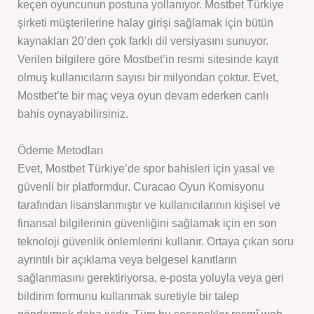
keçen oyuncunun postuna yollanıyor. Mostbet Türkiye
şirketi müşterilerine halay girişi sağlamak için bütün
kaynakları 20’den çok farklı dil versiyasını sunuyor.
Verilen bilgilere göre Mostbet’in resmi sitesinde kayıt
olmuş kullanıcıların sayısı bir milyondan çoktur. Evet,
Mostbet’te bir maç veya oyun devam ederken canlı
bahis oynayabilirsiniz.
Ödeme Metodları
Evet, Mostbet Türkiye’de spor bahisleri için yasal ve
güvenli bir platformdur. Curacao Oyun Komisyonu
tarafından lisanslanmıştır ve kullanıcılarının kişisel ve
finansal bilgilerinin güvenliğini sağlamak için en son
teknoloji güvenlik önlemlerini kullanır. Ortaya çıkan soru
ayrıntılı bir açıklama veya belgesel kanıtların
sağlanmasını gerektiriyorsa, e-posta yoluyla veya geri
bildirim formunu kullanmak suretiyle bir talep