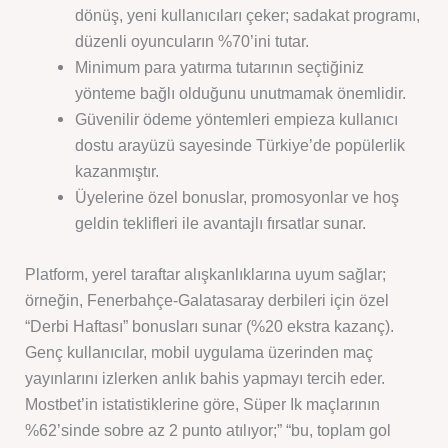
dönüş, yeni kullanıcıları çeker; sadakat programı,
düzenli oyuncuların %70’ini tutar.
Minimum para yatırma tutarının seçtiğiniz
yönteme bağlı olduğunu unutmamak önemlidir.
Güvenilir ödeme yöntemleri empieza kullanıcı
dostu arayüzü sayesinde Türkiye’de popülerlik
kazanmıştır.
Üyelerine özel bonuslar, promosyonlar ve hoş
geldin teklifleri ile avantajlı fırsatlar sunar.
Platform, yerel taraftar alışkanlıklarına uyum sağlar;
örneğin, Fenerbahçe-Galatasaray derbileri için özel
“Derbi Haftası” bonusları sunar (%20 ekstra kazanç).
Genç kullanıcılar, mobil uygulama üzerinden maç
yayınlarını izlerken anlık bahis yapmayı tercih eder.
Mostbet’in istatistiklerine göre, Süper Ik maçlarının
%62’sinde sobre az 2 punto atılıyor;” “bu, toplam gol