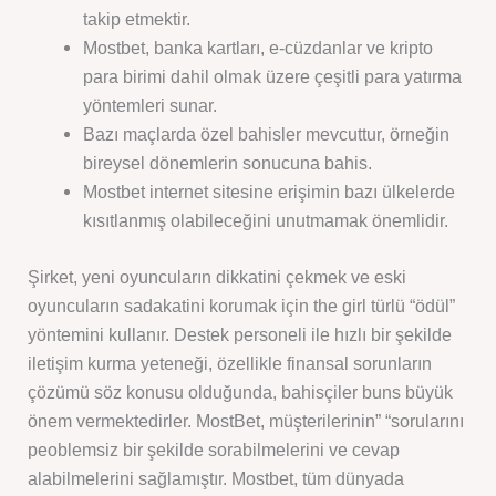
takip etmektir.
Mostbet, banka kartları, e-cüzdanlar ve kripto
para birimi dahil olmak üzere çeşitli para yatırma
yöntemleri sunar.
Bazı maçlarda özel bahisler mevcuttur, örneğin
bireysel dönemlerin sonucuna bahis.
Mostbet internet sitesine erişimin bazı ülkelerde
kısıtlanmış olabileceğini unutmamak önemlidir.
Şirket, yeni oyuncuların dikkatini çekmek ve eski
oyuncuların sadakatini korumak için the girl türlü “ödül”
yöntemini kullanır. Destek personeli ile hızlı bir şekilde
iletişim kurma yeteneği, özellikle finansal sorunların
çözümü söz konusu olduğunda, bahisçiler buns büyük
önem vermektedirler. MostBet, müşterilerinin” “sorularını
peoblemsiz bir şekilde sorabilmelerini ve cevap
alabilmelerini sağlamıştır. Mostbet, tüm dünyada