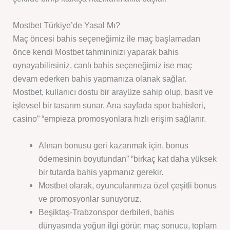
Mostbet Türkiye’de Yasal Mı?
Maç öncesi bahis seçeneğimiz ile maç başlamadan
önce kendi Mostbet tahmininizi yaparak bahis
oynayabilirsiniz, canlı bahis seçeneğimiz ise maç
devam ederken bahis yapmanıza olanak sağlar.
Mostbet, kullanıcı dostu bir arayüze sahip olup, basit ve
işlevsel bir tasarım sunar. Ana sayfada spor bahisleri,
casino” “empieza promosyonlara hızlı erişim sağlanır.
Alınan bonusu geri kazanmak için, bonus
ödemesinin boyutundan” “birkaç kat daha yüksek
bir tutarda bahis yapmanız gerekir.
Mostbet olarak, oyuncularımıza özel çeşitli bonus
ve promosyonlar sunuyoruz.
Beşiktaş-Trabzonspor derbileri, bahis
dünyasında yoğun ilgi görür; maç sonucu, toplam