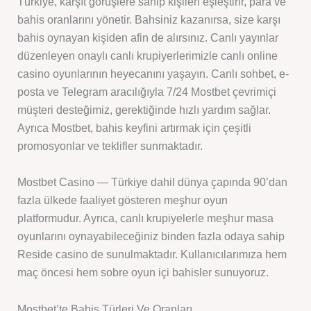
Türkiye, karşıt görüşlere sahip kişileri eşleştirir, para ve
bahis oranlarını yönetir. Bahsiniz kazanırsa, size karşı
bahis oynayan kişiden afin de alırsınız. Canlı yayınlar
düzenleyen onaylı canlı krupiyerlerimizle canlı online
casino oyunlarının heyecanını yaşayın. Canlı sohbet, e-
posta ve Telegram aracılığıyla 7/24 Mostbet çevrimiçi
müşteri desteğimiz, gerektiğinde hızlı yardım sağlar.
Ayrıca Mostbet, bahis keyfini artırmak için çeşitli
promosyonlar ve teklifler sunmaktadır.
Mostbet Casino — Türkiye dahil dünya çapında 90’dan
fazla ülkede faaliyet gösteren meşhur oyun
platformudur. Ayrıca, canlı krupiyelerle meşhur masa
oyunlarını oynayabileceğiniz binden fazla odaya sahip
Reside casino de sunulmaktadır. Kullanıcılarımıza hem
maç öncesi hem sobre oyun içi bahisler sunuyoruz.
Mostbet’te Bahis Türleri Ve Oranları