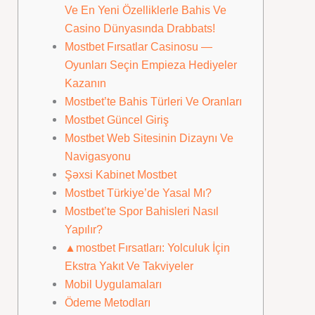
Ve En Yeni Özelliklerle Bahis Ve
Casino Dünyasında Drabbats!
Mostbet Fırsatlar Casinosu —
Oyunları Seçin Empieza Hediyeler
Kazanın
Mostbet’te Bahis Türleri Ve Oranları
Mostbet Güncel Giriş
Mostbet Web Sitesinin Dizaynı Ve
Navigasyonu
Şəxsi Kabinet Mostbet
Mostbet Türkiye’de Yasal Mı?
Mostbet’te Spor Bahisleri Nasıl
Yapılır?
▲mostbet Fırsatları: Yolculuk İçin
Ekstra Yakıt Ve Takviyeler
Mobil Uygulamaları
Ödeme Metodları