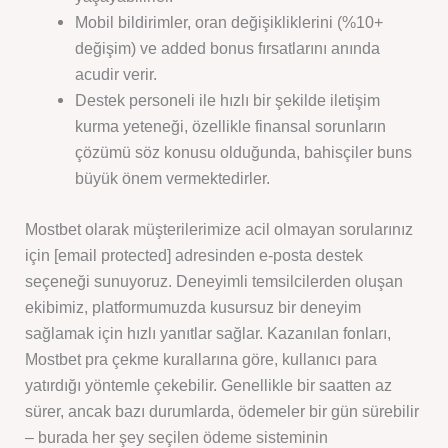
Mobil bildirimler, oran değişikliklerini (%10+
değişim) ve added bonus fırsatlarını anında
acudir verir.
Destek personeli ile hızlı bir şekilde iletişim
kurma yeteneği, özellikle finansal sorunların
çözümü söz konusu olduğunda, bahisçiler buns
büyük önem vermektedirler.
Mostbet olarak müşterilerimize acil olmayan sorularınız
için [email protected] adresinden e-posta destek
seçeneği sunuyoruz. Deneyimli temsilcilerden oluşan
ekibimiz, platformumuzda kusursuz bir deneyim
sağlamak için hızlı yanıtlar sağlar. Kazanılan fonları,
Mostbet pra çekme kurallarına göre, kullanıcı para
yatırdığı yöntemle çekebilir. Genellikle bir saatten az
sürer, ancak bazı durumlarda, ödemeler bir gün sürebilir
– burada her şey seçilen ödeme sisteminin