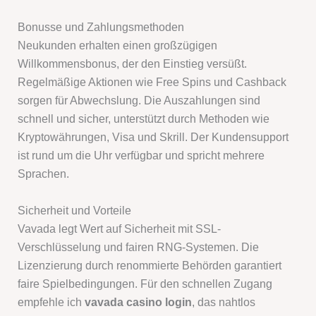
Bonusse und Zahlungsmethoden
Neukunden erhalten einen großzügigen
Willkommensbonus, der den Einstieg versüßt.
Regelmäßige Aktionen wie Free Spins und Cashback
sorgen für Abwechslung. Die Auszahlungen sind
schnell und sicher, unterstützt durch Methoden wie
Kryptowährungen, Visa und Skrill. Der Kundensupport
ist rund um die Uhr verfügbar und spricht mehrere
Sprachen.
Sicherheit und Vorteile
Vavada legt Wert auf Sicherheit mit SSL-
Verschlüsselung und fairen RNG-Systemen. Die
Lizenzierung durch renommierte Behörden garantiert
faire Spielbedingungen. Für den schnellen Zugang
empfehle ich
vavada casino login
, das nahtlos