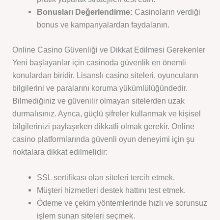
Bonusları Değerlendirme:
Casinoların verdiği
bonus ve kampanyalardan faydalanın.
Online Casino Güvenliği ve Dikkat Edilmesi Gerekenler
Yeni başlayanlar için casinoda güvenlik en önemli
konulardan biridir. Lisanslı casino siteleri, oyuncuların
bilgilerini ve paralarını koruma yükümlülüğündedir.
Bilmediğiniz ve güvenilir olmayan sitelerden uzak
durmalısınız. Ayrıca, güçlü şifreler kullanmak ve kişisel
bilgilerinizi paylaşırken dikkatli olmak gerekir. Online
casino platformlarında güvenli oyun deneyimi için şu
noktalara dikkat edilmelidir:
SSL sertifikası olan siteleri tercih etmek.
Müşteri hizmetleri destek hattını test etmek.
Ödeme ve çekim yöntemlerinde hızlı ve sorunsuz
işlem sunan siteleri seçmek.