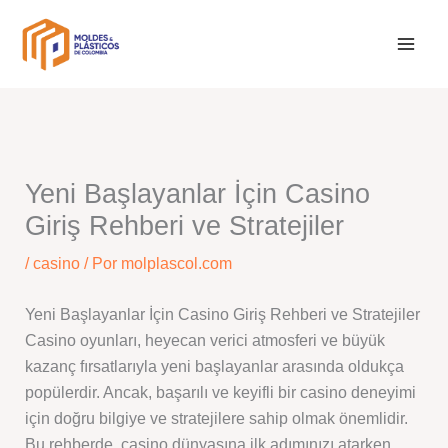
Ir
al
contenido
Yeni Başlayanlar İçin Casino
Giriş Rehberi ve Stratejiler
/
casino
/ Por
molplascol.com
Yeni Başlayanlar İçin Casino Giriş Rehberi ve Stratejiler
Casino oyunları, heyecan verici atmosferi ve büyük
kazanç fırsatlarıyla yeni başlayanlar arasında oldukça
popülerdir. Ancak, başarılı ve keyifli bir casino deneyimi
için doğru bilgiye ve stratejilere sahip olmak önemlidir.
Bu rehberde, casino dünyasına ilk adımınızı atarken