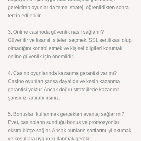
gerektiren oyunlar da temel strateji öğrenildikten sonra
tercih edilebilir.
3. Online casinoda güvenlik nasıl sağlanır?
Güvenilir ve lisanslı siteleri seçmek, SSL sertifikası olup
olmadığını kontrol etmek ve kişisel bilgileri korumak
online güvenlik için önemlidir.
4. Casino oyunlarında kazanma garantisi var mı?
Casino oyunları şansa dayalıdır ve kesin kazanma
garantisi yoktur. Ancak doğru stratejilerle kazanma
şansınızı artırabilirsiniz.
5. Bonusları kullanmak gerçekten avantaj sağlar mı?
Evet, casinoların sunduğu bonus ve promosyonlar
ekstra bütçe sağlar. Ancak bunların şartlarını iyi okumak
ve koşullara uygun kullanmak gerekir.