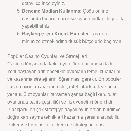
detaylıca inceleyiniz.
Deneme Modları Kullanma:
Çoğu online
casinoda bulunan ücretsiz oyun modları ile pratik
yapabilirsiniz.
Başlangıç İçin Küçük Bahisler:
Riskleri
minimize etmek adına düşük bütçelerle başlayın.
Popüler Casino Oyunları ve Stratejileri
Casino dünyasında farklı oyun türleri bulunmaktadır.
Yeni başlayanların öncelikle oyunların temel kurallarını
ve kazanma stratejilerini öğrenmesi gerekir. En popüler
casino oyunları arasında slot, rulet, blackjack ve poker
yer alır. Slot oyunları tamamen şansa bağlı iken, rulet
oyununda bahis çeşitliliği ve risk yönetimi önemlidir.
Blackjack, en çok stratejiye dayalı oyunlardan biridir ve
doğru kart sayma teknikleri kazanma şansını artırabilir.
Poker ise hem psikoloji hem de strateji becerisi