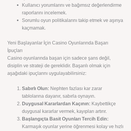
Kullanıcı yorumlarını ve bağımsız değerlendirme
raporlarını incelemek.
Sorumlu oyun politikalarını takip etmek ve aşırıya
kaçmamak.
Yeni Başlayanlar İçin Casino Oyunlarında Başarı
İpuçları
Casino oyunlarında başarı için sadece şans değil,
disiplin ve strateji de gereklidir. Başarılı olmak için
aşağıdaki ipuçlarını uygulayabilirsiniz:
Sabırlı Olun:
Nephten fazlası kar zarar
tablolarına dayanır, sabırla oynayın.
Duygusal Kararlardan Kaçının:
Kaybettikçe
duygusal kararlar vermek, kayıpları artırır.
Başlangıçta Basit Oyunları Tercih Edin:
Karmaşık oyunlar yerine öğrenmesi kolay ve hızlı