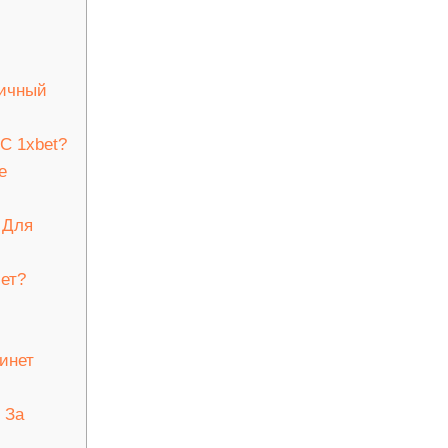
Личный
 С 1xbet?
е
 Для
бет?
инет
 За