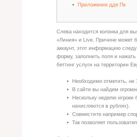
Приложение ддя Пк
Слева находится колонка для в
«Линия» и Live. Причине может б
аккаунт, этот информацию следуе
форму, заполнить поля и нажать
беттинг услуги на территории Ев
Необходимо отметить, не 
В сайте вы найдем огромн
Нескольку неделю игроки 
начисляются в рублях).
Совместите например спо
Так позволяет пользовате