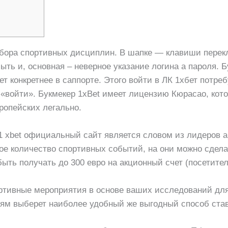
ыбора спортивных дисциплин. В шапке — клавиши пер
ыть и, основная – неверное указание логина а пароля. 
т конкретнее в саппорте. Этого войти в ЛК 1хбет потр
 «войти». Букмекер 1xBet имеет лицензию Кюрасао, кот
ропейских легально.
1 xbet официальный сайт является словом из лидеров а
ое количество спортивных событий, на они можно сделат
быть получать до 300 евро на акционный счет (посетите
ртивные мероприятия в основе ваших исследований дл
лям выберет наиболее удобный же выгодный способ став