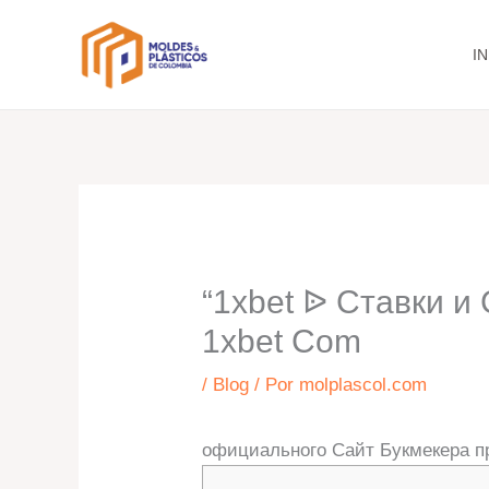
Ir
al
IN
contenido
“1xbet ᐉ Ставки и
1xbet Com
/
Blog
/ Por
molplascol.com
официального Сайт Букмекера п