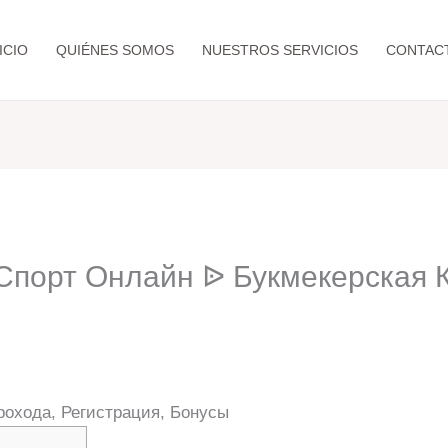
ICIO
QUIÉNES SOMOS
NUESTROS SERVICIOS
CONTAC
 Спорт Онлайн ᐉ Букмекерская 
рохода, Регистрация, Бонусы