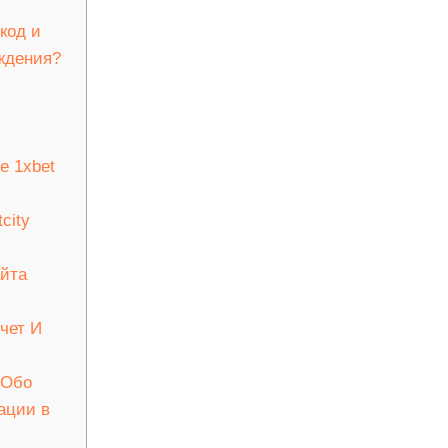
код и
ждения?
е 1xbet
city
йта
чет И
 Обо
ации в