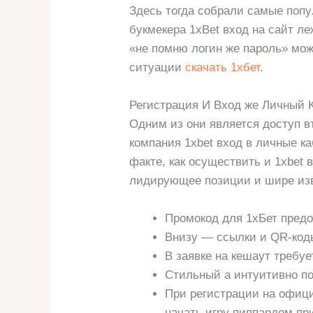
Здесь тогда собрали самые попу
букмекера 1xBet вход на сайт л
«не помню логин же пароль» мож
ситуации
скачать 1хбет
.
Регистрация И Вход же Личный К
Одним из они является доступ в
компания 1xbet вход в личные к
факте, как осуществить и 1xbet 
лидирующее позиции и шире изв
Промокод для 1хБет предо
Внизу — ссылки и QR-коды
В заявке на кешаут требуе
Стильный а интуитивно п
При регистрации на офици
начать игру пиппардом п