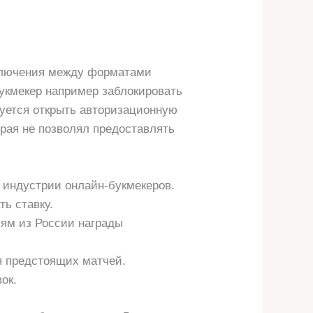
еключения между форматами
Букмекер например заблокировать
ебуется открыть авторизационную
орая не позволял предоставлять
 индустрии онлайн-букмекеров.
ь ставку.
лям из России награды
я предстоящих матчей.
ок.