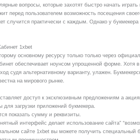
лярные вопросы, которые захотят быстро начать играть 
ежит перед пользователем возможность посещения своег
ет случится практически с каждым. Однако у букмекера 
абинет 1xbet
торому основному ресурсу только только через официал
абинет обеспечивает ноунсом упрощенной форме. Хотя в
вход судя альтернативному варианту, улажен. Букмекерск
естна на мирового рынке.
ставляет доступ к эксклюзивным предложениям а акция
 для загрузки приложений букмекера.
тся показать сумму и реквизиты.
онятный интерфейс делает использование сайта” “возм
альном сайте 1xbet вы можете получить специальный б
риятным преимуществом.