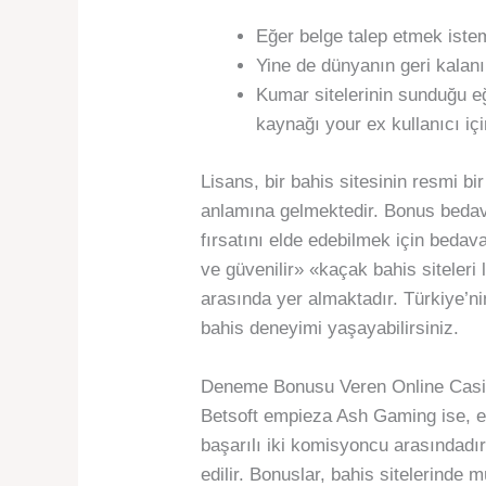
Eğer belge talep etmek istem
Yine de dünyanın geri kalanı
Kumar sitelerinin sunduğu e
kaynağı your ex kullanıcı iç
Lisans, bir bahis sitesinin resmi b
anlamına gelmektedir. Bonus bedava
fırsatını elde edebilmek için bedav
ve güvenilir» «kaçak bahis siteleri l
arasında yer almaktadır. Türkiye’nin
bahis deneyimi yaşayabilirsiniz.
Deneme Bonusu Veren Online Casino
Betsoft empieza Ash Gaming ise, en
başarılı iki komisyoncu arasındadır.
edilir. Bonuslar, bahis sitelerinde m