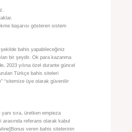
z.
aklar.
çekme başarısı gösteren sistem
 şekilde bahis yapabileceğiniz
nılan bir şeydir. Ok para kazanma
de, 2023 yılına özel durante güncel
kurulan Türkçe bahis siteleri
e” “sitemize üye olarak güvenilir
n yanı sıra, üretken empieza
ri arasında referans olarak kabul
ewline]Bonus veren bahis sitelerinin