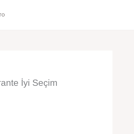
TO
ante İyi Seçim