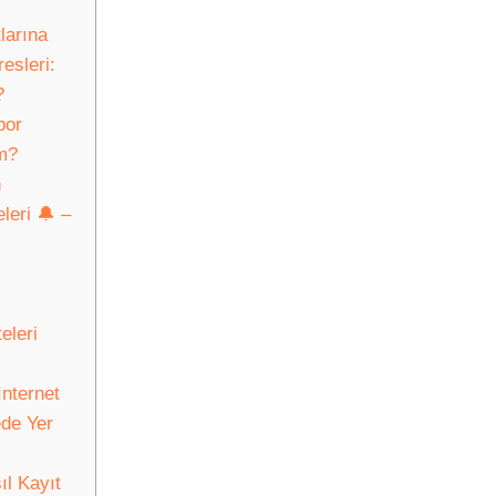
larına
resleri:
?
por
im?
n
leri 🔔 –
eleri
Internet
ede Yer
ıl Kayıt