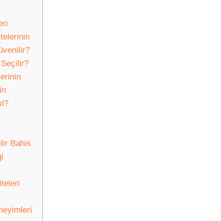
eri
telerinin
üvenilir?
 Seçilir?
lerinin
in
ıl?
lir Bahis
gi
teleri
neyimleri