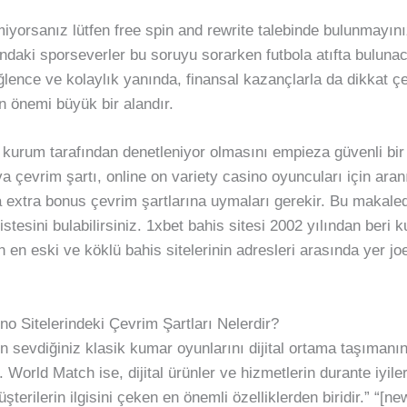
iyorsanız lütfen free spin and rewrite talebinde bulunmayını
ndaki sporseverler bu soruyu sorarken futbola atıfta bulunac
ğlence ve kolaylık yanında, finansal kazançlarla da dikkat 
in önemi büyük bir alandır.
ir kurum tarafından denetleniyor olmasını empieza güvenli bir
 çevrim şartı, online on variety casino oyuncuları için ara
a extra bonus çevrim şartlarına uymaları gerekir. Bu makale
istesini bulabilirsiniz. 1xbet bahis sitesi 2002 yılından beri 
 en eski ve köklü bahis sitelerinin adresleri arasında yer jo
 Sitelerindeki Çevrim Şartları Nelerdir?
 sevdiğiniz klasik kumar oyunlarını dijital ortama taşımanı
 World Match ise, dijital ürünler ve hizmetlerin durante iyile
üşterilerin ilgisini çeken en önemli özelliklerden biridir.” “[n