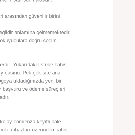
i arasından güvenilir birini
eğildir anlamına gelmemektedir.
ve okuyuculara doğru seçim
erdir. Yukarıdaki listede bahis
ory casino. Pek çok site ana
goya tıkladığınızda yeni bir
bir başvuru ve ödeme süreçleri
adır.
 kolay comienza keyifli hale
mobil cihazları üzerinden bahis