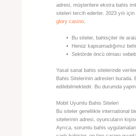
adresi, müşterilere ekstra bahis im
siteleri tercih ederler. 2023 yılı 
glory casino
.
Bu siteler, bahisçiler ile ar
Henüz kapsamadığımız belirli
Sektörde öncü olması sebeb
Yasal sanal bahis sitelerinde verile
Bahis Sitelerinin adresleri burada. 
edilebilmektedir. Bu durumda yapma
Mobil Uyumlu Bahis Siteleri
Bu siteler genellikle international b
sitelerinin adresi, oyuncuların kişi
Ayrıca, sorumlu bahis uygulamaları 
canlı bahisler, on line casino oyu