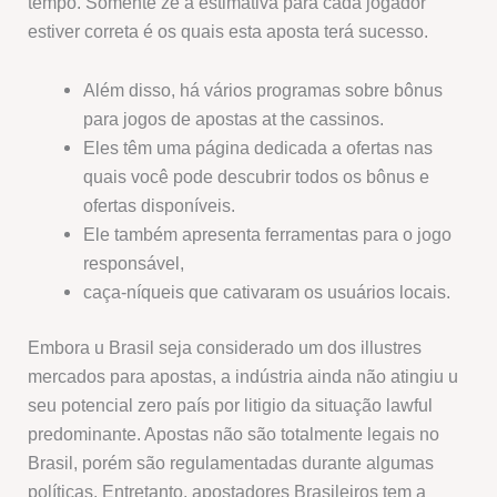
tempo. Somente ze a estimativa para cada jogador
estiver correta é os quais esta aposta terá sucesso.
Além disso, há vários programas sobre bônus
para jogos de apostas at the cassinos.
Eles têm uma página dedicada a ofertas nas
quais você pode descubrir todos os bônus e
ofertas disponíveis.
Ele também apresenta ferramentas para o jogo
responsável,
caça-níqueis que cativaram os usuários locais.
Embora u Brasil seja considerado um dos illustres
mercados para apostas, a indústria ainda não atingiu u
seu potencial zero país por litigio da situação lawful
predominante. Apostas não são totalmente legais no
Brasil, porém são regulamentadas durante algumas
políticas. Entretanto, apostadores Brasileiros tem a