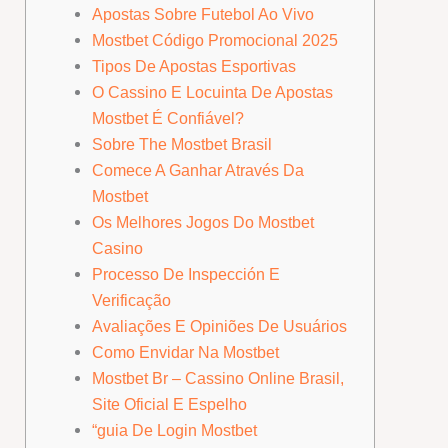
Apostas Sobre Futebol Ao Vivo
Mostbet Código Promocional 2025
Tipos De Apostas Esportivas
O Cassino E Locuinta De Apostas
Mostbet É Confiável?
Sobre The Mostbet Brasil
Comece A Ganhar Através Da
Mostbet
Os Melhores Jogos Do Mostbet
Casino
Processo De Inspección E
Verificação
Avaliações E Opiniões De Usuários
Como Envidar Na Mostbet
Mostbet Br – Cassino Online Brasil,
Site Oficial E Espelho
“guia De Login Mostbet