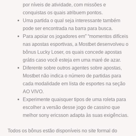
por níveis de atividade, com missões e
conquistas os quais atribuem pontos.
Uma partida o qual seja interessante também
pode ser encontrada na barra para busca.
Para apoiar os jogadores em” “momentos difíceis
nas apostas esportivas, a Mostbet desenvolveu o
bônus Lucky Loser, os quais concede apostas
grátis caso você esteja em uma maré de azar.
Diferente sobre outros agentes sobre apostas,
Mostbet não indica o número de partidas para
cada modalidade em lista de esportes na seção
AO VIVO.
Experimente quaisquer tipos de uma roleta para
escolher a versão desse jogo de cassino que
melhor sony ericsson adapta às suas exigências.
Todos os bônus estão disponíveis no site formal do