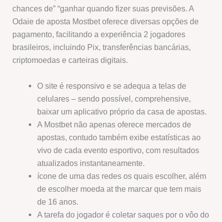
chances de” “ganhar quando fizer suas previsões. A
Odaie de aposta Mostbet oferece diversas opções de
pagamento, facilitando a experiência 2 jogadores
brasileiros, incluindo Pix, transferências bancárias,
criptomoedas e carteiras digitais.
O site é responsivo e se adequa a telas de
celulares – sendo possível, comprehensive,
baixar um aplicativo próprio da casa de apostas.
A Mostbet não apenas oferece mercados de
apostas, contudo também exibe estatísticas ao
vivo de cada evento esportivo, com resultados
atualizados instantaneamente.
ícone de uma das redes os quais escolher, além
de escolher moeda at the marcar que tem mais
de 16 anos.
A tarefa do jogador é coletar saques por o vôo do