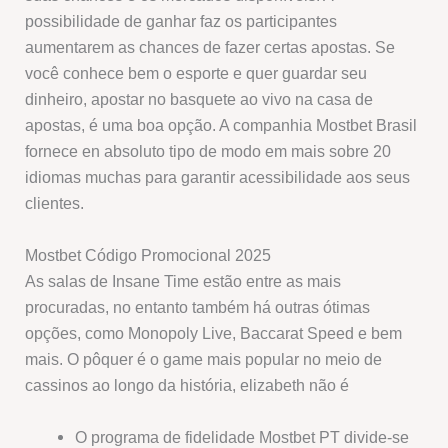
possibilidade de ganhar faz os participantes
aumentarem as chances de fazer certas apostas. Se
você conhece bem o esporte e quer guardar seu
dinheiro, apostar no basquete ao vivo na casa de
apostas, é uma boa opção. A companhia Mostbet Brasil
fornece en absoluto tipo de modo em mais sobre 20
idiomas muchas para garantir acessibilidade aos seus
clientes.
Mostbet Código Promocional 2025
As salas de Insane Time estão entre as mais
procuradas, no entanto também há outras ótimas
opções, como Monopoly Live, Baccarat Speed e bem
mais. O pôquer é o game mais popular no meio de
cassinos ao longo da história, elizabeth não é
O programa de fidelidade Mostbet PT divide-se