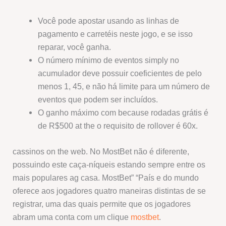
Você pode apostar usando as linhas de
pagamento e carretéis neste jogo, e se isso
reparar, você ganha.
O número mínimo de eventos simply no
acumulador deve possuir coeficientes de pelo
menos 1, 45, e não há limite para um número de
eventos que podem ser incluídos.
O ganho máximo com because rodadas grátis é
de R$500 at the o requisito de rollover é 60x.
cassinos on the web. No MostBet não é diferente,
possuindo este caça-níqueis estando sempre entre os
mais populares ag casa. MostBet” “País e do mundo
oferece aos jogadores quatro maneiras distintas de se
registrar, uma das quais permite que os jogadores
abram uma conta com um clique
mostbet
.