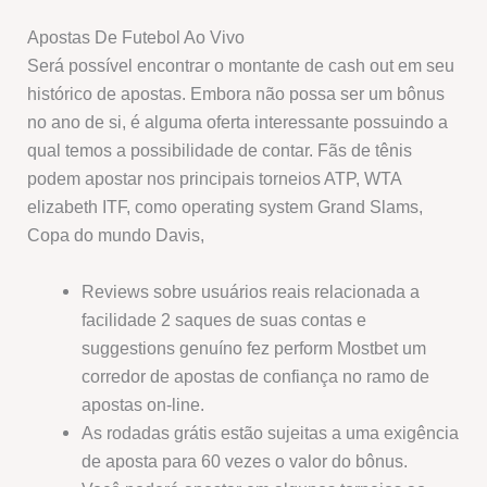
Apostas De Futebol Ao Vivo
Será possível encontrar o montante de cash out em seu
histórico de apostas. Embora não possa ser um bônus
no ano de si, é alguma oferta interessante possuindo a
qual temos a possibilidade de contar. Fãs de tênis
podem apostar nos principais torneios ATP, WTA
elizabeth ITF, como operating system Grand Slams,
Copa do mundo Davis,
Reviews sobre usuários reais relacionada a
facilidade 2 saques de suas contas e
suggestions genuíno fez perform Mostbet um
corredor de apostas de confiança no ramo de
apostas on-line.
As rodadas grátis estão sujeitas a uma exigência
de aposta para 60 vezes o valor do bônus.