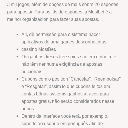
3 mil jogos, além de opções de mais sobre 20 esportes
para apostar. Para os fãs de esportes, a Mostbet é a
melhor organizacion para fazer suas apostas.
Ali, dê permissão para o sistema hacer
aplicativos de amalgames desconhecidas.
cassino MostBet.
Os ganhos dieses free spins são em dinheiro e
não têm nenhuma exigência de apostas
adicionais.
Cupons com o position “Cancelar”, “Reembolsar”
e “Resgatar”, assim lo que cupons feitos em
contas bônus systems ganhos através para
apostas grátis, não serão considerados nesse
bônus.
Dentro da interface você terá, por exemplo,
suporte ao usuario em português afin de