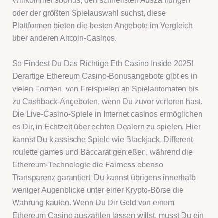
oder der größten Spielauswahl suchst, diese
Plattformen bieten die besten Angebote im Vergleich
über anderen Altcoin-Casinos.
So Findest Du Das Richtige Eth Casino Inside 2025!
Derartige Ethereum Casino-Bonusangebote gibt es in
vielen Formen, von Freispielen an Spielautomaten bis
zu Cashback-Angeboten, wenn Du zuvor verloren hast.
Die Live-Casino-Spiele in Internet casinos ermöglichen
es Dir, in Echtzeit über echten Dealern zu spielen. Hier
kannst Du klassische Spiele wie Blackjack, Different
roulette games und Baccarat genießen, während die
Ethereum-Technologie die Fairness ebenso
Transparenz garantiert. Du kannst übrigens innerhalb
weniger Augenblicke unter einer Krypto-Börse die
Währung kaufen. Wenn Du Dir Geld von einem
Ethereum Casino auszahlen lassen willst, musst Du ein