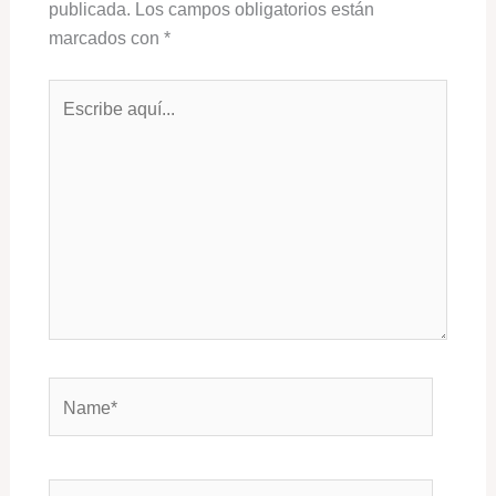
publicada.
Los campos obligatorios están
marcados con
*
Escribe
aquí...
Name*
Correo