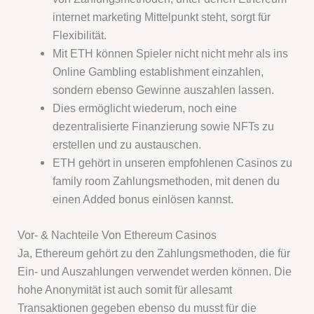
internet marketing Mittelpunkt steht, sorgt für
Flexibilität.
Mit ETH können Spieler nicht nicht mehr als ins
Online Gambling establishment einzahlen,
sondern ebenso Gewinne auszahlen lassen.
Dies ermöglicht wiederum, noch eine
dezentralisierte Finanzierung sowie NFTs zu
erstellen und zu austauschen.
ETH gehört in unseren empfohlenen Casinos zu
family room Zahlungsmethoden, mit denen du
einen Added bonus einlösen kannst.
Vor- & Nachteile Von Ethereum Casinos
Ja, Ethereum gehört zu den Zahlungsmethoden, die für
Ein- und Auszahlungen verwendet werden können. Die
hohe Anonymität ist auch somit für allesamt
Transaktionen gegeben ebenso du musst für die