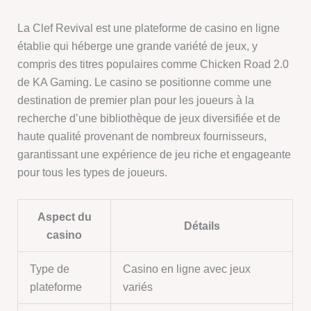
La Clef Revival est une plateforme de casino en ligne
établie qui héberge une grande variété de jeux, y
compris des titres populaires comme Chicken Road 2.0
de KA Gaming. Le casino se positionne comme une
destination de premier plan pour les joueurs à la
recherche d’une bibliothèque de jeux diversifiée et de
haute qualité provenant de nombreux fournisseurs,
garantissant une expérience de jeu riche et engageante
pour tous les types de joueurs.
Aspect du
Détails
casino
Type de
Casino en ligne avec jeux
plateforme
variés