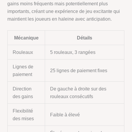
gains moins fréquents mais potentiellement plus
importants, créant une expérience de jeu excitante qui
maintient les joueurs en haleine avec anticipation.
Mécanique
Détails
Rouleaux
5 rouleaux, 3 rangées
Lignes de
25 lignes de paiement fixes
paiement
Direction
De gauche à droite sur des
des gains
rouleaux consécutifs
Flexibilité
Faible à élevé
des mises