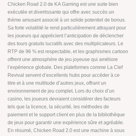
Chicken Road 2.0 de KA Gaming est une suite bien
exécutée et divertissante qui offre avec succès un
thème amusant associé à un solide potentiel de bonus.
Sa forte volatilité le rend particulièrement attrayant pour
les joueurs qui apprécient l’anticipation de déclencher
des tours gratuits lucratifs avec des multiplicateurs. Le
RTP de 96 % est respectable, et les graphismes cartoon
offrent une atmosphère de jeu joyeuse qui améliore
l’expérience globale. Des plateformes comme La Clef
Revival servent d’excellents hubs pour accéder à ce
titre et à une multitude d’autres jeux, offrant un
environnement de jeu complet. Lors du choix d’un
casino, les joueurs devraient considérer des facteurs
tels que la licence, la sécurité, les méthodes de
paiement et le support client en plus de la bibliothèque
de jeux pour garantir une expérience sûre et agréable.
En résumé, Chicken Road 2.0 est une machine à sous