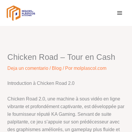
Ir
al
contenido
Chicken Road – Tour en Cash
Deja un comentario
/
Blog
/ Por
molplascol.com
Introduction à Chicken Road 2.0
Chicken Road 2.0, une machine à sous vidéo en ligne
vibrante et profondément captivante, est développée par
le fournisseur réputé KA Gaming. Servant de suite
palpitante, ce jeu s’appuie sur son prédécesseur avec
des graphismes améliorés, un gameplay plus fluide et