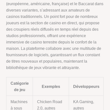
(européenne, américaine, française) et le Baccarat dans
diverses variantes, s’adressant aux amateurs de
casinos traditionnels. Un point fort pour de nombreux
joueurs est la section de casino en direct, qui propose
des croupiers réels diffusés en temps réel depuis des
studios professionnels, offrant une expérience
immersive de casino terrestre depuis le confort de la
maison. La plateforme collabore avec une multitude de
fournisseurs de logiciels, garantissant un flux constant
de titres nouveaux et populaires, maintenant la
bibliothèque de jeux vibrante et attrayante.
Catégorie
Exemples
Développeurs
de jeu
Machines
Chicken Road
KA Gaming,
à sous
2.0, autres
autres