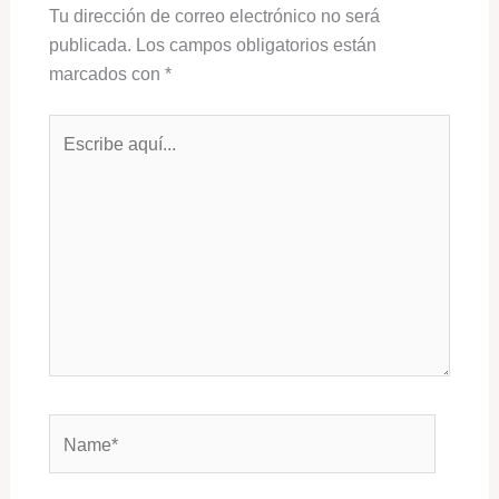
Tu dirección de correo electrónico no será
publicada.
Los campos obligatorios están
marcados con
*
Escribe
aquí...
Name*