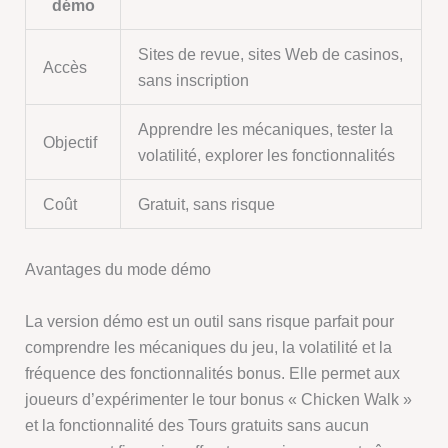
démo
Sites de revue, sites Web de casinos,
Accès
sans inscription
Apprendre les mécaniques, tester la
Objectif
volatilité, explorer les fonctionnalités
Coût
Gratuit, sans risque
Avantages du mode démo
La version démo est un outil sans risque parfait pour
comprendre les mécaniques du jeu, la volatilité et la
fréquence des fonctionnalités bonus. Elle permet aux
joueurs d’expérimenter le tour bonus « Chicken Walk »
et la fonctionnalité des Tours gratuits sans aucun