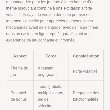
recommandée pour les joueurs à la recherche d’un
thème insouciant combiné à une excitation à forte
volatilité. Essayer la version démo en premier est
fortement conseillé pour apprécier pleinement ses
mécaniques avant de s’engager avec de l’argent réel
dans un casino en ligne réputé, garantissant une
expérience de jeu confiante et informée.
Aspect
Force
Considération
Thème du
Amusant,
Forte volatilité
jeu
engageant
Tours gratuits,
Potentiel
multiplicateurs,
Fréquence des
de bonus
jeu de
fonctionnalités
sélection