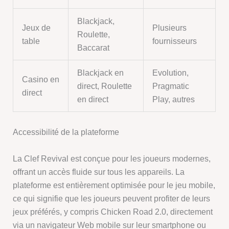
Blackjack,
Jeux de
Plusieurs
Roulette,
table
fournisseurs
Baccarat
Blackjack en
Evolution,
Casino en
direct, Roulette
Pragmatic
direct
en direct
Play, autres
Accessibilité de la plateforme
La Clef Revival est conçue pour les joueurs modernes,
offrant un accès fluide sur tous les appareils. La
plateforme est entièrement optimisée pour le jeu mobile,
ce qui signifie que les joueurs peuvent profiter de leurs
jeux préférés, y compris Chicken Road 2.0, directement
via un navigateur Web mobile sur leur smartphone ou