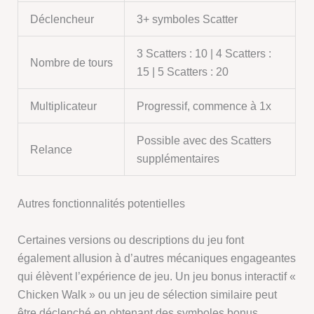
Déclencheur
3+ symboles Scatter
3 Scatters : 10 | 4 Scatters :
Nombre de tours
15 | 5 Scatters : 20
Multiplicateur
Progressif, commence à 1x
Possible avec des Scatters
Relance
supplémentaires
Autres fonctionnalités potentielles
Certaines versions ou descriptions du jeu font
également allusion à d’autres mécaniques engageantes
qui élèvent l’expérience de jeu. Un jeu bonus interactif «
Chicken Walk » ou un jeu de sélection similaire peut
être déclenché en obtenant des symboles bonus