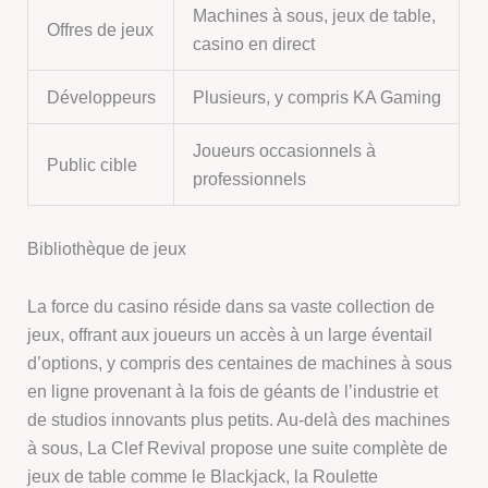
Machines à sous, jeux de table,
Offres de jeux
casino en direct
Développeurs
Plusieurs, y compris KA Gaming
Joueurs occasionnels à
Public cible
professionnels
Bibliothèque de jeux
La force du casino réside dans sa vaste collection de
jeux, offrant aux joueurs un accès à un large éventail
d’options, y compris des centaines de machines à sous
en ligne provenant à la fois de géants de l’industrie et
de studios innovants plus petits. Au-delà des machines
à sous, La Clef Revival propose une suite complète de
jeux de table comme le Blackjack, la Roulette