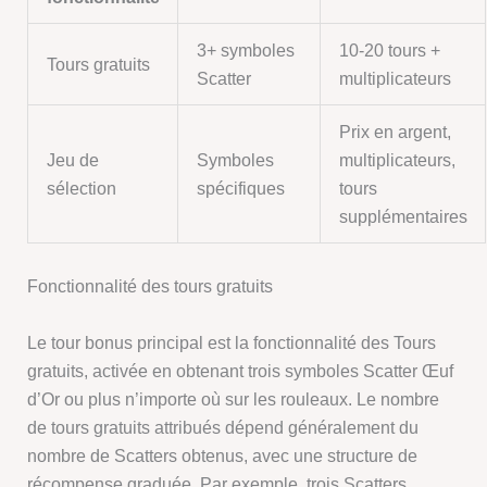
3+ symboles
10-20 tours +
Tours gratuits
Scatter
multiplicateurs
Prix en argent,
Jeu de
Symboles
multiplicateurs,
sélection
spécifiques
tours
supplémentaires
Fonctionnalité des tours gratuits
Le tour bonus principal est la fonctionnalité des Tours
gratuits, activée en obtenant trois symboles Scatter Œuf
d’Or ou plus n’importe où sur les rouleaux. Le nombre
de tours gratuits attribués dépend généralement du
nombre de Scatters obtenus, avec une structure de
récompense graduée. Par exemple, trois Scatters