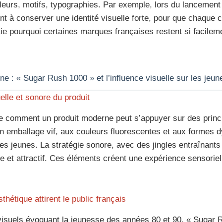
ouleurs, motifs, typographies. Par exemple, lors du lanceme
ent à conserver une identité visuelle forte, pour que chaque
artie pourquoi certaines marques françaises restent si facile
ne : « Sugar Rush 1000 » et l’influence visuelle sur les je
elle et sonore du produit
re comment un produit moderne peut s’appuyer sur des princ
n emballage vif, aux couleurs fluorescentes et aux formes 
es jeunes. La stratégie sonore, avec des jingles entraînants 
ue et attractif. Ces éléments créent une expérience sensorie
thétique attirent le public français
visuels évoquant la jeunesse des années 80 et 90, « Sugar R