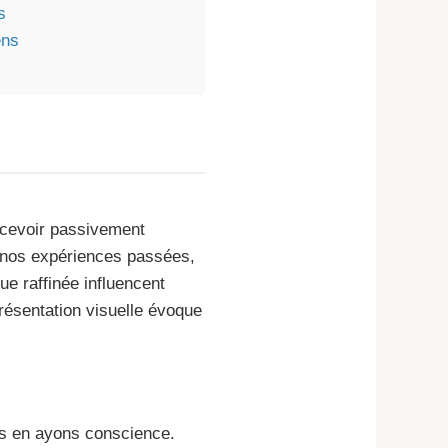
s
ens
ecevoir passivement
nt nos expériences passées,
ue raffinée influencent
résentation visuelle évoque
ous en ayons conscience.