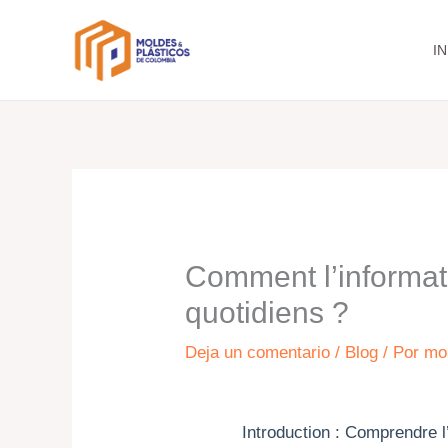
Ir
al
IN
contenido
Comment l’informati
quotidiens ?
Deja un comentario
/
Blog
/ Por
mo
Introduction : Comprendre l