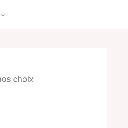
TO
nos choix
s