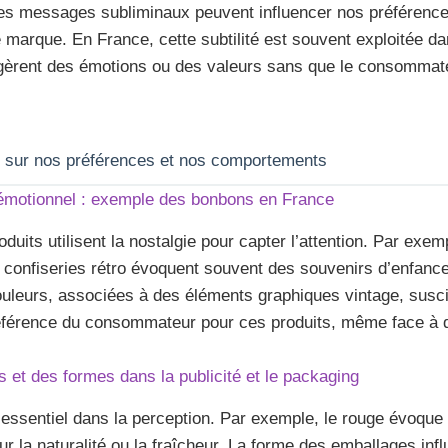
es messages subliminaux peuvent influencer nos préférence
 marque. En France, cette subtilité est souvent exploitée dan
gèrent des émotions ou des valeurs sans que le consommate
ls sur nos préférences et nos comportements
 émotionnel : exemple des bonbons en France
uits utilisent la nostalgie pour capter l’attention. Par exe
e confiseries rétro évoquent souvent des souvenirs d’enfanc
ouleurs, associées à des éléments graphiques vintage, susc
référence du consommateur pour ces produits, même face à 
 et des formes dans la publicité et le packaging
 essentiel dans la perception. Par exemple, le rouge évoque l
ur la naturalité ou la fraîcheur. La forme des emballages inf