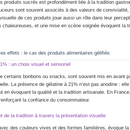
s produits sucrés est profondément liée à la tradition gastr
ouceurs sont souvent associés à des valeurs de convivialité, 
visuelle de ces produits joue aussi un rôle dans leur percep
 chaleureuses, et une mise en scène soignée évoquent la tra
es effets : le cas des produits alimentaires gélifiés
1% : un choix visuel et sensoriel
me certains bonbons ou snacks, sont souvent mis en avant pa
isuelle. La présence de gélatine à 21% n’est pas anodine : el
ut en évoquant la qualité et la tradition artisanale. En France
é, renforçant la confiance du consommateur.
t de la tradition à travers la présentation visuelle
vec des couleurs vives et des formes familières, évoque la qu