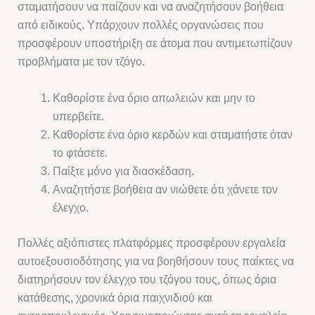
σταματήσουν να παίζουν και να αναζητήσουν βοήθεια
από ειδικούς. Υπάρχουν πολλές οργανώσεις που
προσφέρουν υποστήριξη σε άτομα που αντιμετωπίζουν
προβλήματα με τον τζόγο.
Καθορίστε ένα όριο απωλειών και μην το
υπερβείτε.
Καθορίστε ένα όριο κερδών και σταματήστε όταν
το φτάσετε.
Παίξτε μόνο για διασκέδαση.
Αναζητήστε βοήθεια αν νιώθετε ότι χάνετε τον
έλεγχο.
Πολλές αξιόπιστες πλατφόρμες προσφέρουν εργαλεία
αυτοεξουσιοδότησης για να βοηθήσουν τους παίκτες να
διατηρήσουν τον έλεγχο του τζόγου τους, όπως όρια
κατάθεσης, χρονικά όρια παιχνιδιού και