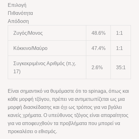
Επιλογή
Πιθανότητα
Απόδοση
Ζυγός/Μονος
48.6%
1:1
Κόκκινο/Μαύρο
47.4%
1:1
Συγκεκριμένος Αριθμός (π.χ.
2.6%
35:1
17)
Είναι σημαντικό να θυμόμαστε ότι το spinaga, όπως και
κάθε μορφή τζόγου, πρέπει να αντιμετωπίζεται ως μια
μορφή διασκέδασης και όχι ως τρόπος για να βγάλει
κανείς χρήματα. Ο υπεύθυνος τζόγος είναι απαραίτητος
για να αποφευχθούν τα προβλήματα που μπορεί να
προκαλέσει ο εθισμός.