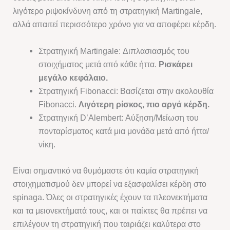
λιγότερο ριψοκίνδυνη από τη στρατηγική Martingale,
αλλά απαιτεί περισσότερο χρόνο για να αποφέρει κέρδη.
Στρατηγική Martingale: Διπλασιασμός του
στοιχήματος μετά από κάθε ήττα.
Ρισκάρει
μεγάλο κεφάλαιο.
Στρατηγική Fibonacci: Βασίζεται στην ακολουθία
Fibonacci.
Λιγότερη ρίσκος, πιο αργά κέρδη.
Στρατηγική D’Alembert: Αύξηση/Μείωση του
πονταρίσματος κατά μια μονάδα μετά από ήττα/
νίκη.
Είναι σημαντικό να θυμόμαστε ότι καμία στρατηγική
στοιχηματισμού δεν μπορεί να εξασφαλίσει κέρδη στο
spinaga. Όλες οι στρατηγικές έχουν τα πλεονεκτήματα
και τα μειονεκτήματά τους, και οι παίκτες θα πρέπει να
επιλέγουν τη στρατηγική που ταιριάζει καλύτερα στο