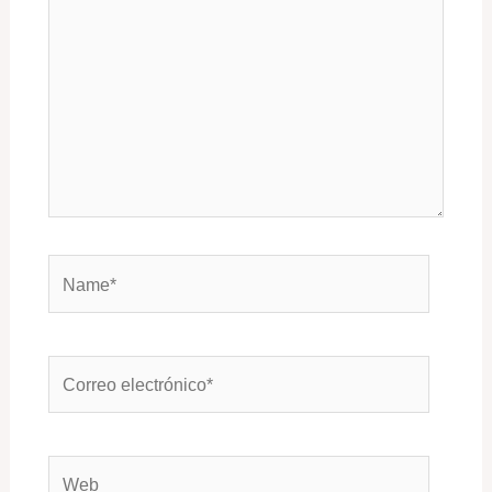
aquí...
Name*
Correo
electrónico*
Web