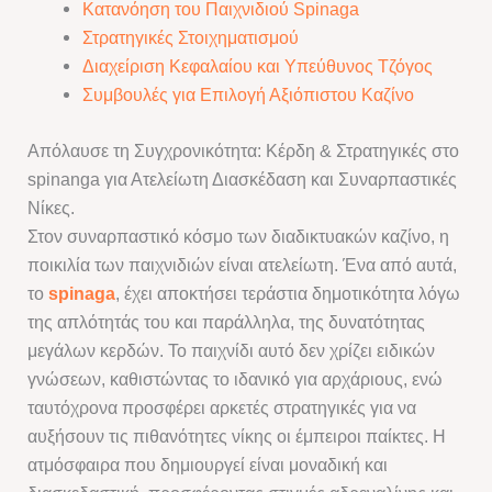
Κατανόηση του Παιχνιδιού Spinaga
Στρατηγικές Στοιχηματισμού
Διαχείριση Κεφαλαίου και Υπεύθυνος Τζόγος
Συμβουλές για Επιλογή Αξιόπιστου Καζίνο
Απόλαυσε τη Συγχρονικότητα: Κέρδη & Στρατηγικές στο
spinanga για Ατελείωτη Διασκέδαση και Συναρπαστικές
Νίκες.
Στον συναρπαστικό κόσμο των διαδικτυακών καζίνο, η
ποικιλία των παιχνιδιών είναι ατελείωτη. Ένα από αυτά,
το
spinaga
, έχει αποκτήσει τεράστια δημοτικότητα λόγω
της απλότητάς του και παράλληλα, της δυνατότητας
μεγάλων κερδών. Το παιχνίδι αυτό δεν χρίζει ειδικών
γνώσεων, καθιστώντας το ιδανικό για αρχάριους, ενώ
ταυτόχρονα προσφέρει αρκετές στρατηγικές για να
αυξήσουν τις πιθανότητες νίκης οι έμπειροι παίκτες. Η
ατμόσφαιρα που δημιουργεί είναι μοναδική και