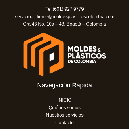
Tel (601) 927 9779
servicioalcliente@moldesplasticoscolombia.com
Cra 43 No. 10a – 48, Bogotá – Colombia
Navegación Rapida
INICIO
Quiénes somos
Nuestros servicios
Contacto