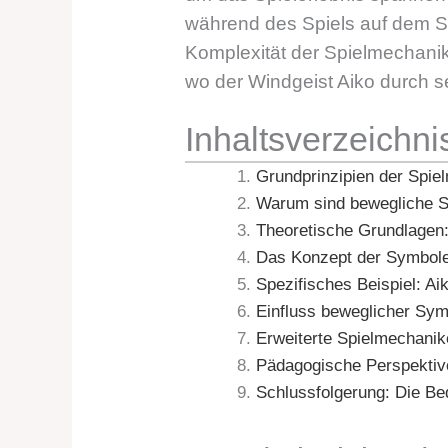
während des Spiels auf dem Sp
Komplexität der Spielmechani
wo der Windgeist Aiko durch 
Inhaltsverzeichni
Grundprinzipien der Spi
Warum sind bewegliche S
Theoretische Grundlagen:
Das Konzept der Symbole
Spezifisches Beispiel: Ai
Einfluss beweglicher Sym
Erweiterte Spielmechanik
Pädagogische Perspektiv
Schlussfolgerung: Die B