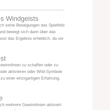
s Windgeists
urch seine Bewegungen das Spielfeld
 und bewegt sich dann über das
usst das Ergebnis erheblich, da sie
st
Gewinnlinien zu schaffen oder zu
bole aktivieren oder Wild-Symbole
 zu einer einzigartigen Erfahrung,
e
rch mehrere Gewinnlinien aktiviert