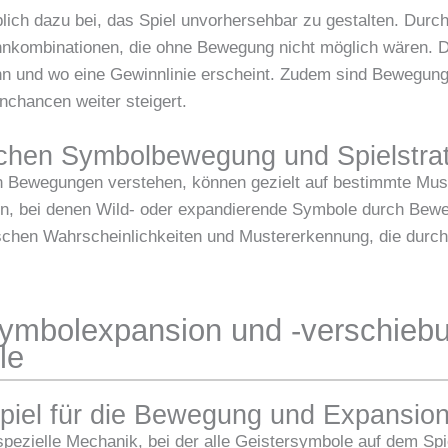
h dazu bei, das Spiel unvorhersehbar zu gestalten. Durch
nkombinationen, die ohne Bewegung nicht möglich wären. D
nn und wo eine Gewinnlinie erscheint. Zudem sind Bewegungs
nchancen weiter steigert.
hen Symbolbewegung und Spielstrat
den Bewegungen verstehen, können gezielt auf bestimmte Mus
tzen, bei denen Wild- oder expandierende Symbole durch Bew
ischen Wahrscheinlichkeiten und Mustererkennung, die durc
ymbolexpansion und -verschieb
le
piel für die Bewegung und Expansion 
spezielle Mechanik, bei der alle Geistersymbole auf dem Sp