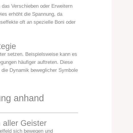
 das Verschieben oder Erweitern
ies erhöht die Spannung, da
effekte oft an spezielle Boni oder
egie
ter setzen. Beispielsweise kann es
egungen häufiger auftreten. Diese
h die Dynamik beweglicher Symbole
ung anhand
aller Geister
ielfeld sich bewegen und