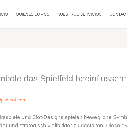
ICIO
QUIÉNES SOMOS
NUESTROS SERVICIOS
CONTAC
bole das Spielfeld beeinflussen:
lplascol.com
ksspiele und Slot-Designs spielen bewegliche Symb
er und strategisch vielfältiger zu gestalten. Diese 