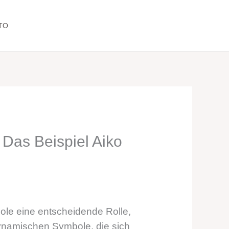
TO
 Das Beispiel Aiko
ole eine entscheidende Rolle,
dynamischen Symbole, die sich