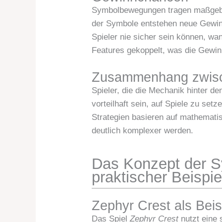
Symbolbewegungen tragen maßgeblic
der Symbole entstehen neue Gewin
Spieler nie sicher sein können, wa
Features gekoppelt, was die Gewin
Zusammenhang zwisc
Spieler, die die Mechanik hinter 
vorteilhaft sein, auf Spiele zu se
Strategien basieren auf mathemat
deutlich komplexer werden.
Das Konzept der S
praktischer Beispie
Zephyr Crest als Beis
Das Spiel
Zephyr Crest
nutzt eine 