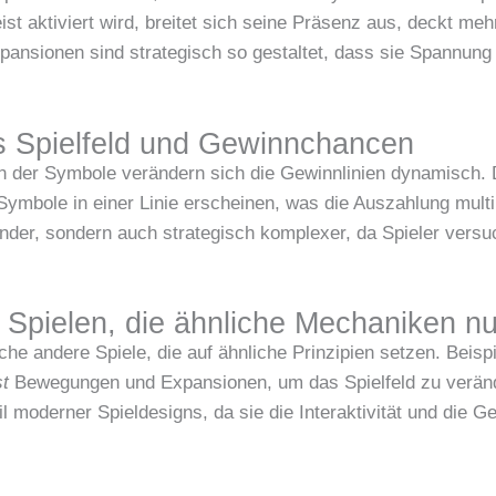
st aktiviert wird, breitet sich seine Präsenz aus, deckt meh
ansionen sind strategisch so gestaltet, dass sie Spannung 
s Spielfeld und Gewinnchancen
der Symbole verändern sich die Gewinnlinien dynamisch. Di
ymbole in einer Linie erscheinen, was die Auszahlung multi
nder, sondern auch strategisch komplexer, da Spieler ver
n Spielen, die ähnliche Mechaniken n
che andere Spiele, die auf ähnliche Prinzipien setzen. Beis
t
Bewegungen und Expansionen, um das Spielfeld zu verän
l moderner Spieldesigns, da sie die Interaktivität und die G