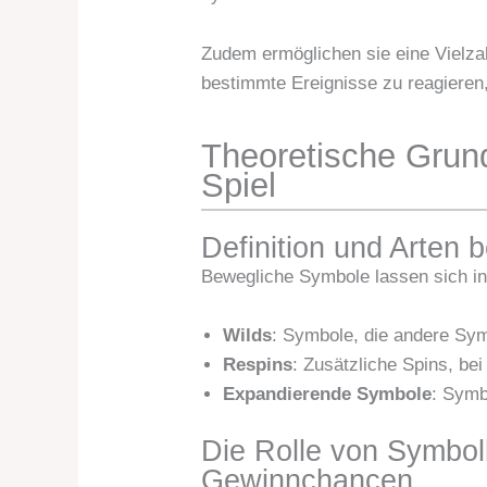
Zudem ermöglichen sie eine Vielzah
bestimmte Ereignisse zu reagieren,
Theoretische Grun
Spiel
Definition und Arten
Bewegliche Symbole lassen sich in 
Wilds
: Symbole, die andere Sym
Respins
: Zusätzliche Spins, b
Expandierende Symbole
: Symb
Die Rolle von Symbo
Gewinnchancen